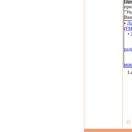
При
при
"Ук
Він
•
Ді
(FM
•
рад
мов
La