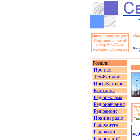
Розділи
Про нас
Тех-Каталог
Прес-Каталог
Книгарня
Радіореклама
Радіонавчання
Радіоанонс
Новини радіо
Радіожиття
Радіоакції
рад
Радіостанції