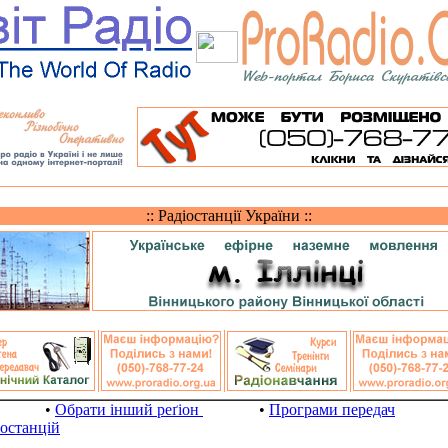
:: Радіостанції України ::
•
Обрати інший реґіон
•
Програми передач
іостанцій