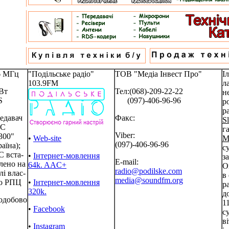
6 МГц
"Подільське радіо"
ТОВ "Медіа Інвест Про"
І
103.9FM
л
Вт
Тел:(068)-209-22-22
н
S
(097)-406-96-96
р
р
едавач
Факс:
S
РС
г
Viber:
300"
•
Web-site
М
(097)-406-96-96
аїна);
с
 вста-
•
Інтернет-мовлення
з
E-mail:
лено на
64k. AAC+
О
radio@podilske.com
лі влас-
в
media@soundfm.org
о РПЦ
•
Інтернет-мовлення
р
320k.
д
одобово
1
•
Facebook
c
в
•
Instagram