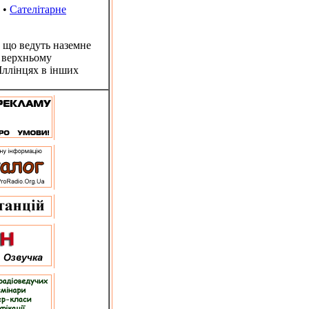
•
Сателітарне
 що ведуть наземне
у верхньому
Іллінцях в інших