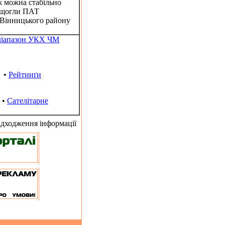
ж можна стабільно
з щогли ПАТ
и Вінницького району
діапазон УКХ ЧМ
•
Рейтинґи
•
Сателітарне
адходження інформації