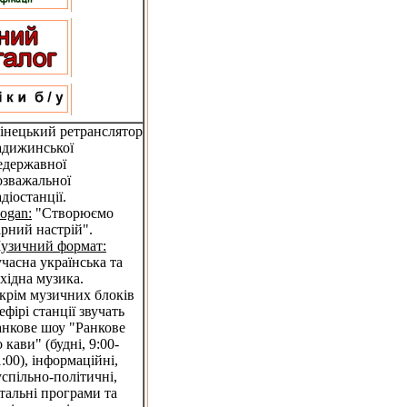
лінецький ретранслятор
адижинської
едержавної
озважальної
адіостанції.
logan:
"Створюємо
арний настрій".
узичний формат:
учасна українська та
ахідна музика.
крім музичних блоків
 ефірі станції звучать
анкове шоу "Ранкове
о кави" (будні, 9:00-
1:00), інформаційні,
успільно-політичні,
італьні програми та