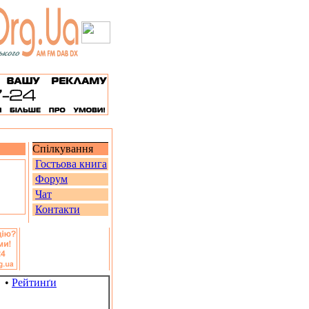
Спілкування
Гостьова книга
Форум
Чат
Контакти
•
Рейтинґи