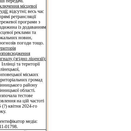
нші передачі.
ключення місцевої
удії:
відсутні; весь час
 прямі ретрансляції
ережевої програми з
адижина із додаванням
ісцевої реклами та
окальних новин,
рогнозів погоди тощо.
ериторія
озповсюдження
игналу (згідно ліцензії):
 Іллінці та території
ллінецької,
иповецької міських
ериторіальних громад
інницького району
інницької області.
озпочала тестове
овлення на цій частоті
5 (?) квітня 2024-го
оку.
дентифікатор медіа:
11-01798.