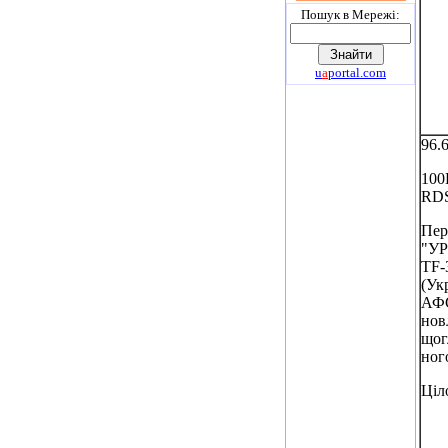
Пошук в Мережi:
u
a
portal.com
96.
100
RD
Пер
"У
TF-
(Укр
АФС
нов
щог
ног
Ціл