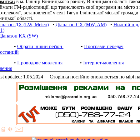
мітка:
в м. Іллінці Вінницького району Вінницької області тако
ймати FM-радіостанції, що транслюють свої програми на місто 
ртелеком", встановленої у селі Тягун Іллінецької міської громад
ницької області.
апазон ДХ (LW, Meteo)
•
Діапазон СХ (MW, AM)
•
Нижній під
1)
Діапазон КХ (SW)
•
Обрати інший реґіон
•
Програми передач
іостанцій
•
Проводове мовлення
•
Інтернет-мовлення
лення
st updated: 1.05.2024
Сторінка постійно оновлюється по мірі н