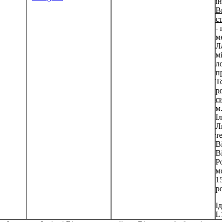
і
В
ст
-
м
Л
м
л
п
Т
р
с
м.
І
Л
т
В
В
Р
м
1
р
І
L