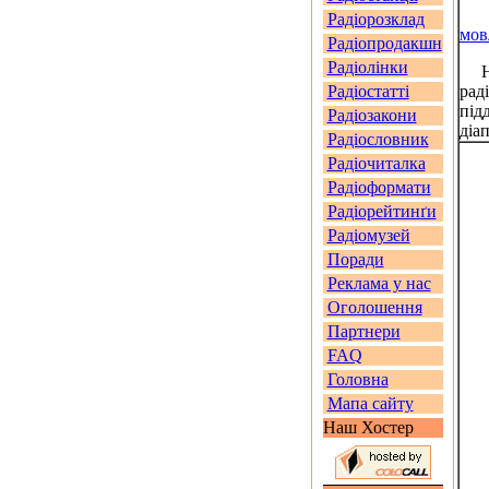
Радіорозклад
мов
Радіопродакшн
Радіолінки
На 
Радіостатті
рад
під
Радіозакони
діа
Радіословник
Радіочиталка
Радіоформати
Радіорейтинґи
Радіомузей
Поради
Реклама у нас
Оголошення
Партнери
FAQ
Головна
Мапа сайту
Наш Хостер