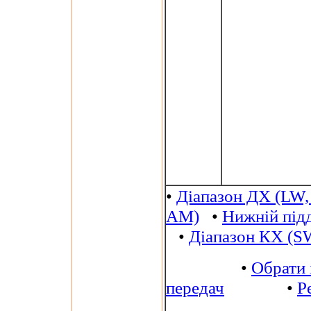
•
Діапазон ДХ (LW,
AM)
•
Нижній під
•
Діапазон КХ (S
•
Обрати 
передач
•
Р