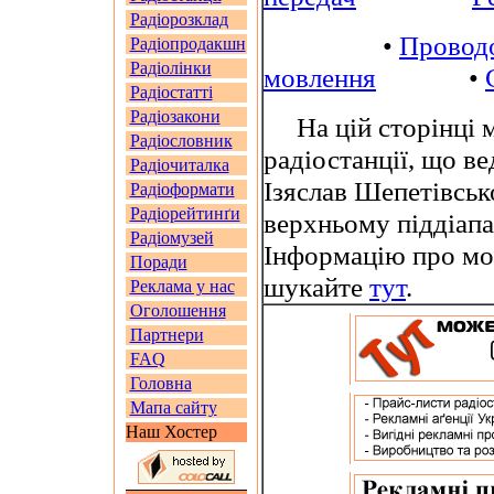
Радіорозклад
•
Провод
Радіопродакшн
Радіолінки
мовлення
•
Радіостатті
Радіозакони
На цій сторінці м
Радіословник
радіостанції, що в
Радіочиталка
Ізяслав Шепетівськ
Радіоформати
Радіорейтинґи
верхньому піддіап
Радіомузей
Інформацію про мов
Поради
шукайте
тут
.
Реклама у нас
Оголошення
Партнери
FAQ
Головна
Мапа сайту
Наш Хостер