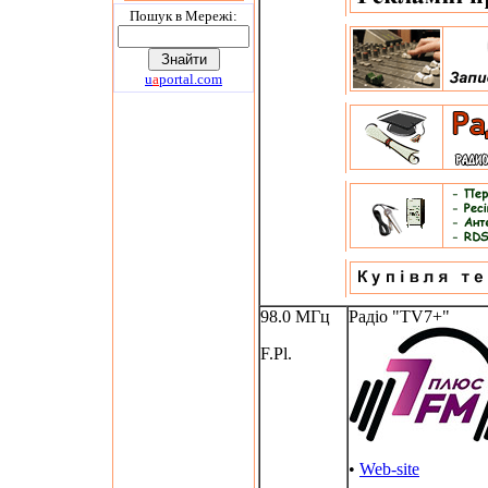
Пошук в Мережi:
u
a
portal.com
98.0 МГц
Радіо "TV7+"
F.Pl.
•
Web-site