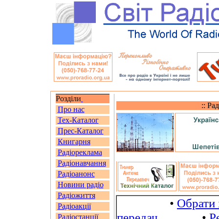
Розділи
:: Ра
Про нас
Тех-Каталог
Прес-Каталог
Книгарня
Радіореклама
Радіонавчання
Радіоанонс
Новини радіо
Радіожиття
•
Обрати 
Радіоакції
передач
•
Р
Радіостанції