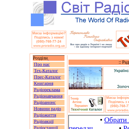
Розділи
:: Ра
Про нас
Тех-Каталог
Прес-Каталог
Книгарня
Радіореклама
Радіонавчання
Радіоанонс
Новини радіо
Радіожиття
•
Обрати 
Радіоакції
передач
•
Р
Радіостанції