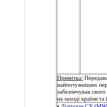
Примітка:
Передавал
найпотужніших пере
забезпечував свого
на заході країни та
•
Діапазон СХ (MW