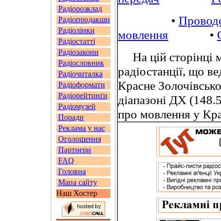
Радіорозклад
•
Провод
Радіопродакшн
Радіолінки
мовлення
•
Радіостатті
Радіозакони
На цій сторінці м
Радіословник
радіостанції, що в
Радіочиталка
Красне Золочівсько
Радіоформати
Радіорейтинґи
діапазоні ДХ (148.5
Радіомузей
про мовлення у Кр
Поради
Реклама у нас
Оголошення
Партнери
FAQ
Головна
Мапа сайту
Наш Хостер