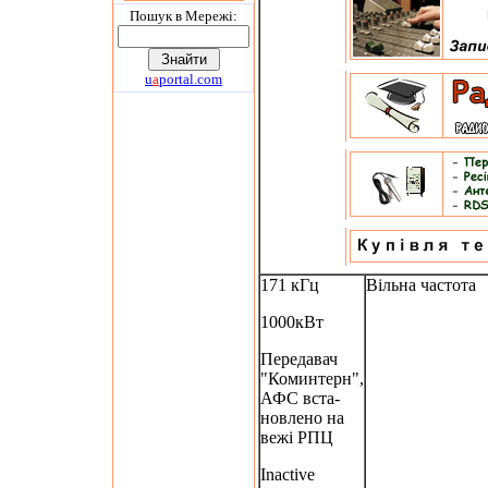
Пошук в Мережi:
u
a
portal.com
171 кГц
Вільна частота
1000кВт
Передавач
"Коминтерн",
АФС вста-
новлено на
вежі РПЦ
Inactive