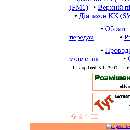
(FM1)
•
Верхній п
•
Діапазон КХ (S
•
Обрати 
передач
•
Р
•
Провод
мовлення
•
Last updated: 5.12.2009
Сто