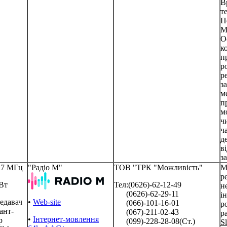
В
т
П
М
О
к
п
р
р
з
м
п
м
ч
ч
д
в
з
.7 МГц
"Радіо М"
ТОВ "ТРК "Можливість"
М
р
Вт
Тел:(0626)-62-12-49
н
(0626)-62-29-11
і
едавач
•
Web-site
(066)-101-16-01
р
ант-
(067)-211-02-43
р
•
Інтернет-мовлення
р
(099)-228-28-08(Ст.)
S