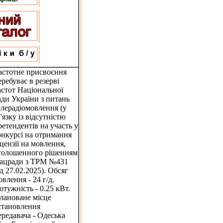
астотне присвоєння
еребуває в резерві
астот Національної
ади України з питань
елерадіомовлення (у
в'язку із відсутністю
ретендентів на участь у
онкурсі на отримання
іцензії на мовлення,
голошенного рішенням
ацради з ТРМ №431
ід 27.02.2025). Обсяг
овлення - 24 г/д.
отужність - 0.25 кВт.
лановане місце
становлення
ередавача - Одеська