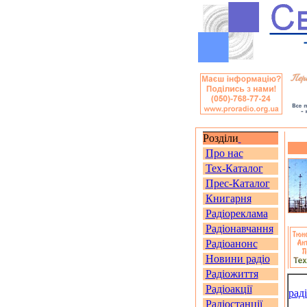
Розділи
Про нас
Тех-Каталог
Прес-Каталог
Книгарня
Радіореклама
Радіонавчання
Радіоанонс
Новини радіо
Радіожиття
Радіоакції
рад
Радіостанції