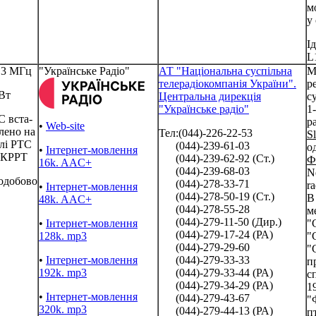
м
у
І
L
.3 МГц
"Українське Радіо"
АТ "Національна суспільна
М
телерадіокомпанія України".
р
Вт
Центральна дирекція
с
"Українське радіо"
1
 вста-
р
•
Web-site
лено на
Тел:(044)-226-22-53
S
лі РТС
(044)-239-61-03
о
•
Інтернет-мовлення
КРРТ
(044)-239-62-92 (Ст.)
Ф
16k. AAC+
(044)-239-68-03
N
одобово
(044)-278-33-71
ra
•
Інтернет-мовлення
(044)-278-50-19 (Ст.)
В
48k. AAC+
(044)-278-55-28
м
(044)-279-11-50 (Дир.)
•
Інтернет-мовлення
"
(044)-279-17-24 (РА)
128k. mp3
"
(044)-279-29-60
"
•
Інтернет-мовлення
(044)-279-33-33
п
192k. mp3
(044)-279-33-44 (РА)
с
(044)-279-34-29 (РА)
19
•
Інтернет-мовлення
(044)-279-43-67
"
320k. mp3
(044)-279-44-13 (РА)
пт