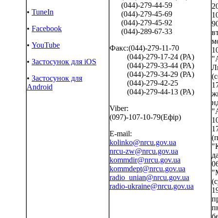
(044)-279-44-59
2
•
TuneIn
(044)-279-45-69
1
(044)-279-45-92
90
•
Facebook
(044)-289-67-33
в
м
•
YouTube
Факс:(044)-279-11-70
1
(044)-279-17-24 (РА)
"
•
Застосунок для iOS
(044)-279-33-44 (РА)
Л
(044)-279-34-29 (РА)
(с
•
Застосунок для
(044)-279-42-25
1
Android
(044)-279-44-13 (РА)
ж
нд
Viber:
"
(097)-107-10-79(Ефір)
10
1
E-mail:
(п
kolinko@nrcu.gov.ua
"
nrcu-zw@nrcu.gov.ua
д
kommdir@nrcu.gov.ua
06
kommdept@nrcu.gov.ua
"
radio_unian@nrcu.gov.ua
(с
radio-ukraine@nrcu.gov.ua
1
п
п
б