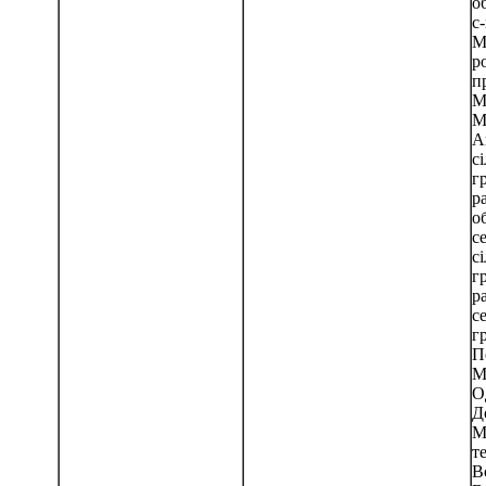
о
с
М
р
п
М
М
А
с
г
р
о
с
с
г
р
с
г
П
М
О
Д
М
т
В