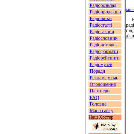
Радіорозклад
мов
Радіопродакшн
Радіолінки
На 
Радіостатті
рад
під
Радіозакони
діа
Радіословник
Радіочиталка
Радіоформати
Радіорейтинґи
Радіомузей
Поради
Реклама у нас
Оголошення
Партнери
FAQ
Головна
Мапа сайту
Наш Хостер