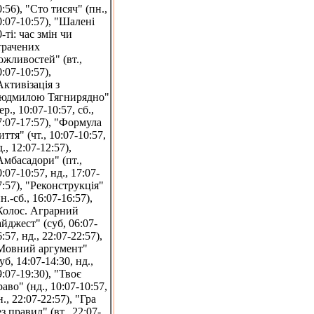
0:56), "Сто тисяч" (пн.,
0:07-10:57), "Шалені
-ті: час змін чи
трачених
ожливостей" (вт.,
0:07-10:57),
Активізація з
юдмилою Тягнирядно"
ер., 10:07-10:57, сб.,
7:07-17:57), "Формула
иття" (чт., 10:07-10:57,
., 12:07-12:57),
Амбасадори" (пт.,
:07-10:57, нд., 17:07-
7:57), "Реконструкція"
н.-сб., 16:07-16:57),
Колос. Аграрний
айджест" (суб, 06:07-
:57, нд., 22:07-22:57),
Мовний аргумент"
уб, 14:07-14:30, нд.,
9:07-19:30), "Твоє
раво" (нд., 10:07-10:57,
н., 22:07-22:57), "Гра
ез правил" (вт., 22:07-