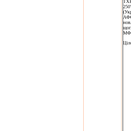
TX
250
(Укр
АФС
нов
щог
МФ
Ціл