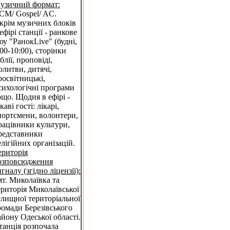
узичний формат:
CM/ Gospel/ AC.
крім музичних блоків
 ефірі станції - ранкове
оу "РанокLive" (будні,
:00-10:00), сторінки
блії, проповіді,
олитви, дитячі,
росвітницькі,
сихологічні програми
ощо. Щодня в ефірі -
каві гості: лікарі,
портсмени, волонтери,
рацівники культури,
редставники
елігійних організацій.
ериторія
озповсюдження
игналу (згідно ліцензії):
мт. Миколаївка та
ериторія Миколаївської
елищної територіальної
ромади Березівського
айону Одеської області.
танція розпочала