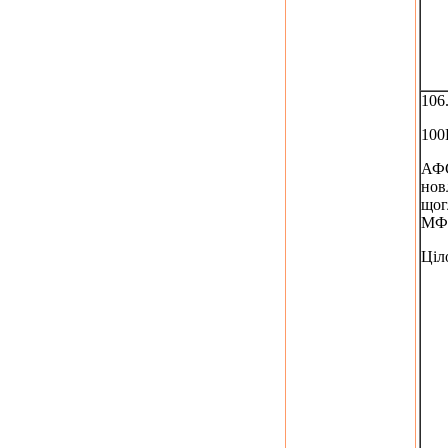
106
100
АФС
нов
щог
МФ
Ціл