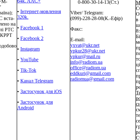
64k. AAC+
FM-
0-800-30-14-13(Ст.)
М
"
C
•
Інтернет-мовлення
аїна);
Viber/ Telegram:
О
320k.
 вста-
(099)-228-28-08(К.-Ефір)
в
лено на
ш
•
Facebook 1
Факс:
лі РТС
8
КРРТ
Бі
•
Facebook 2
E-mail:
м
yxvat@ukr.net
одобово
п
•
Instagram
vpkur28@ukr.net
п
vpkur@mail.ru
т
•
YouTube
info@radiom.ua
ці
office@radiom.ua
•
Tik-Tok
с
eddkuri@gmail.com
п
radiomua@gmail.com
•
Канал Telegram
п
р
•
Застосунок для iOS
Т
р
•
Застосунок для
с
Android
с
т
с
г
р
С