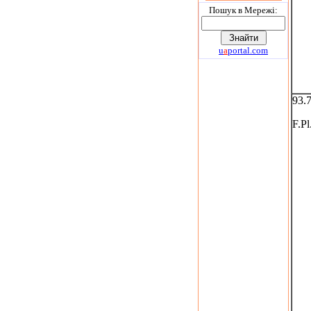
Пошук в Мережi:
u
a
portal.com
93.
F.Pl