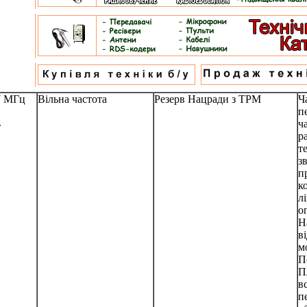
7 МГц
Вільна частота
Резерв Нацради з ТРМ
Ч
п
.
ч
р
т
з
п
к
л
о
Н
в
м
П
П
в
п