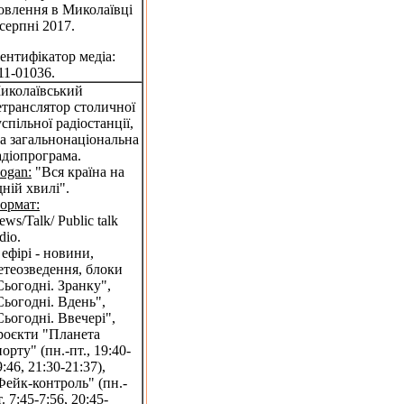
овлення в Миколаївці
 серпні 2017.
дентифікатор медіа:
11-01036.
иколаївський
етранслятор столичної
успільної радіостанції,
-а загальнонаціональна
адіопрограма.
logan:
"Вся країна на
дній хвилі".
ормат:
ews/Talk/ Public talk
dio.
 ефірі - новини,
етеозведення, блоки
Сьогодні. Зранку",
Сьогодні. Вдень",
Сьогодні. Ввечері",
роєкти "Планета
порту" (пн.-пт., 19:40-
:46, 21:30-21:37),
Фейк-контроль" (пн.-
. 7:45-7:56, 20:45-