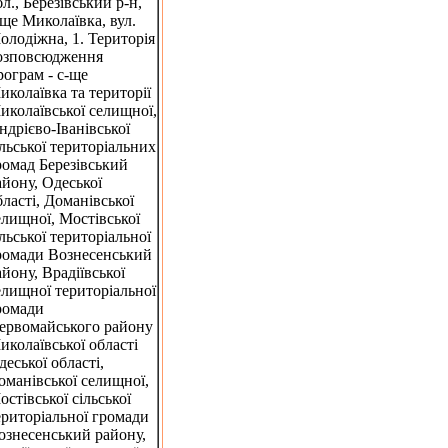
бл., Березівський р-н,
-ще Миколаївка, вул.
олодіжна, 1. Територія
озповсюдження
рограм - с-ще
иколаївка та території
иколаївської селищної,
ндрієво-Іванівської
ільської територіальних
ромад Березівський
айону, Одеської
бласті, Доманівської
елищної, Мостівської
ільської територіальної
ромади Вознесенський
айону, Врадіївської
елищної територіальної
ромади
ервомайського району
иколаївської області
деської області,
оманівської селищної,
остівської сільської
ериторіальної громади
ознесенський району,