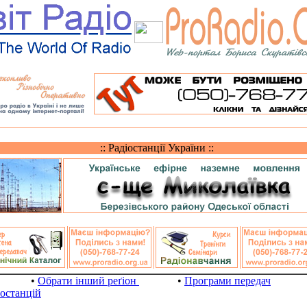
:: Радіостанції України ::
•
Обрати інший реґіон
•
Програми передач
іостанцій