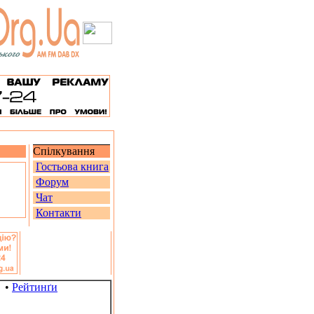
Спілкування
Гостьова книга
Форум
Чат
Контакти
•
Рейтинґи