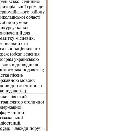
радіївської селищної
ериторіальної громади
ервомайського району
иколаївської області.
собливі умови
онкурсу: канал
ризначений для
озвитку місцевих,
еґіональних та
агальнонаціональних
ереж (обсяг ведення
рограм українською
овою: відповідно до
инного законодавства;
астка пісень
ержавною мовою:
ідповідно до чинного
аконодавства).
иколаївський
етранслятор столичної
едержавної
нформаційно-
озважальної
адіостанції.
logan:
"Завжди поруч".