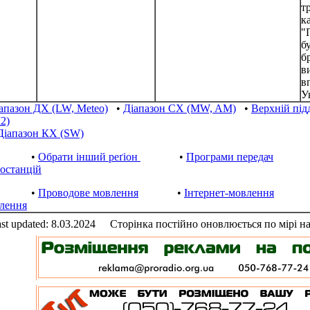
т
к
"
б
б
в
в
У
апазон ДХ (LW, Meteo)
•
Діапазон СХ (MW, AM)
•
Верхній пі
2)
Діапазон КХ (SW)
•
Обрати інший реґіон
•
Програми передач
іостанцій
•
Проводове мовлення
•
Інтернет-мовлення
лення
st updated: 8.03.2024
Сторінка постійно оновлюється по мірі н