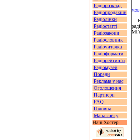
Радіорозклад
мов
Радіопродакшн
Радіолінки
На 
Радіостатті
рад
МГц
Радіозакони
Радіословник
Радіочиталка
Радіоформати
Радіорейтинґи
Радіомузей
Поради
Реклама у нас
Оголошення
Партнери
FAQ
Головна
Мапа сайту
Наш Хостер