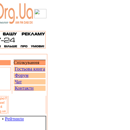
Спілкування
Гостьова книга
Форум
Чат
Контакти
•
Рейтинґи