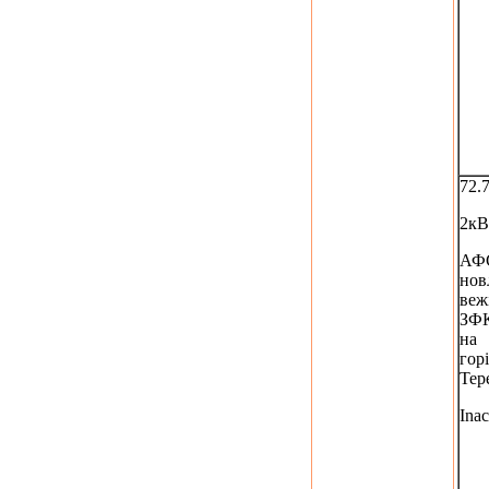
72.
2кВ
АФС
нов
веж
ЗФ
на
горі
Тер
Inac