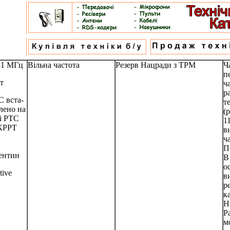
51 МГц
Вільна частота
Резерв Нацради з ТРМ
Ч
п
т
ч
р
 вста-
т
лено на
(
і РТС
1
КРРТ
в
ч
П
ентин
В
о
tive
в
р
к
Н
Р
м