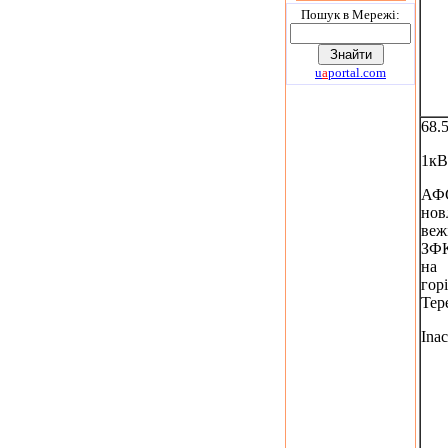
Пошук в Мережi:
u
a
portal.com
68.
1кВ
АФС
нов
веж
ЗФ
на
горі
Тер
Inac