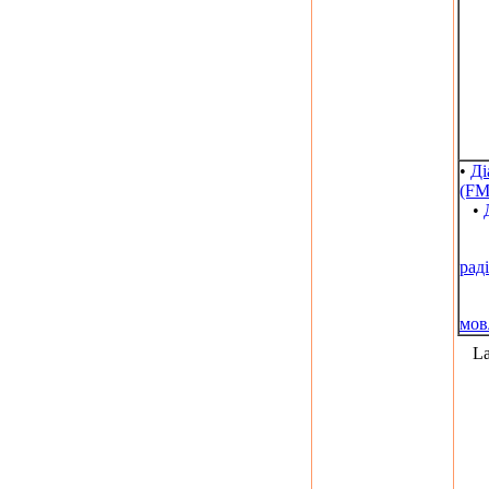
•
Ді
(FM
•
рад
мов
La