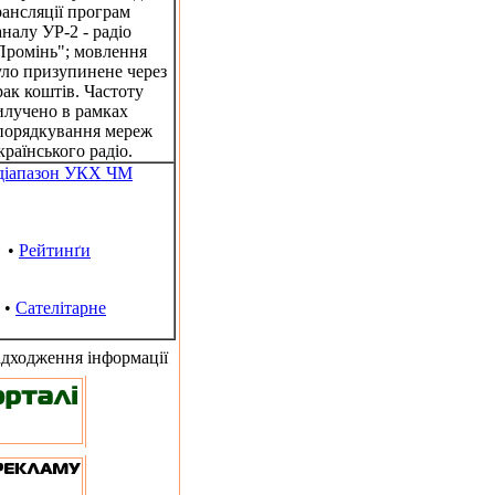
рансляції програм
аналу УР-2 - радіо
Промінь"; мовлення
уло призупинене через
рак коштів. Частоту
илучено в рамках
порядкування мереж
країнського радіо.
ддіапазон УКХ ЧМ
•
Рейтинґи
•
Сателітарне
адходження інформації