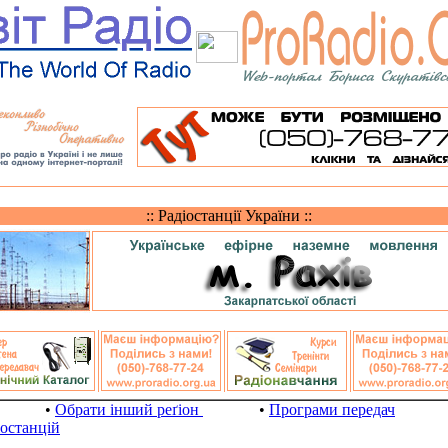
:: Радіостанції України ::
•
Обрати інший реґіон
•
Програми передач
іостанцій