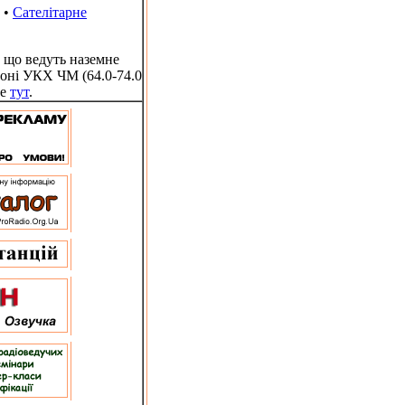
•
Сателітарне
 що ведуть наземне
зоні УКХ ЧМ (64.0-74.0
те
тут
.