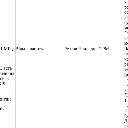
к
р
о
З
б
м
"
р
м
71 МГц
Вільна частота
Резерв Нацради з ТРМ
Ч
п
т
ч
р
 вста-
т
лено на
(
і РТС
2
КРРТ
в
ч
"
ентин
1
-
tive
П
б
Д
в