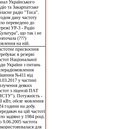
анал Українського
адіо та Закарпатське
бласне радіо "Тиса".
годом дану частоту
уло переведено до
ережі УР-3 - Радіо
Культура", що так і не
озпочала (???)
овлення на ній.
астотне присвоєння
еребуває в резерві
астот Національної
ади України з питань
елерадіомовлення
рішення №411 від
3.03.2017 у частині
илучення деяких
астот з ліцензії ПАТ
НСТУ"). Потужність -
.0 кВт, обсяг мовлення
 24 години на добу.
ередавач на цій частоті
уло задіяно у 1984 році.
о 9.06.2005 частота
икористовувалася для