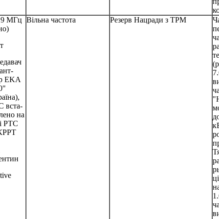
п
к
19 МГц
Вільна частота
Резерв Нацради з ТРМ
Ч
но)
п
ч
т
р
т
едавач
(
ант-
7
р EKA
в
0"
ч
аїна),
"
 вста-
м
лено на
д
і РТС
к
КРРТ
р
п
Т
ентин
р
р
tive
ц
н
1
ч
в