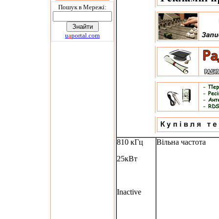
Пошук в Мережi:
u
a
portal.com
810 кГц
Вільна частота
25кВт
Inactive