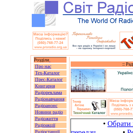
Розділи
:: Ра
Про нас
Тех-Каталог
Прес-Каталог
Книгарня
Радіореклама
Радіонавчання
Радіоанонс
Новини радіо
Радіожиття
•
Обрати 
Радіоакції
передач
•
Р
Радіостанції