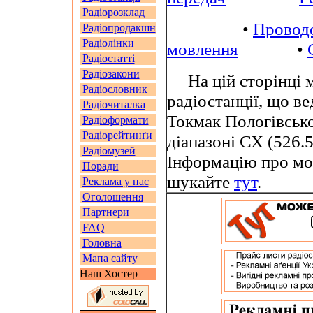
Радіорозклад
•
Провод
Радіопродакшн
Радіолінки
мовлення
•
Радіостатті
Радіозакони
На цій сторінці м
Радіословник
радіостанції, що в
Радіочиталка
Токмак Пологівсько
Радіоформати
Радіорейтинґи
діапазоні СХ (526.5
Радіомузей
Інформацію про мо
Поради
шукайте
тут
.
Реклама у нас
Оголошення
Партнери
FAQ
Головна
Мапа сайту
Наш Хостер