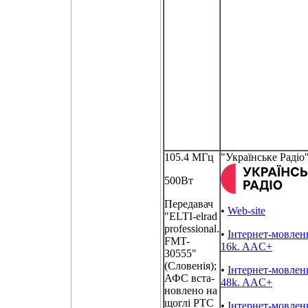
105.4 МГц
"Українське Радіо
500Вт
Передавач
•
Web-site
"ELTI-elrad
professional.
•
Інтернет-мовлен
FMT-
16k. AAC+
30555"
(Словенія);
•
Інтернет-мовлен
АФС вста-
48k. AAC+
новлено на
щоглі РТС
•
Інтернет-мовлен