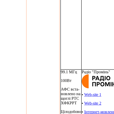
99.1 МГц
Радіо "Промінь"
100Вт
АФС вста-
новлено на
•
Web-site 1
щоглі РТС
ХФКРРТ
•
Web-site 2
Цілодобово
•
Інтернет-мовлен