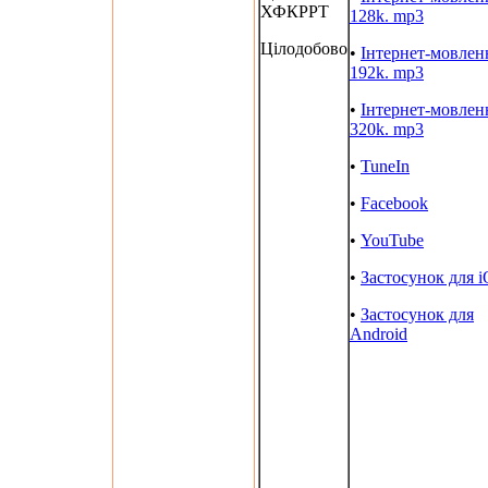
ХФКРРТ
128k. mp3
Цілодобово
•
Інтернет-мовлен
192k. mp3
•
Інтернет-мовлен
320k. mp3
•
TuneIn
•
Facebook
•
YouTube
•
Застосунок для 
•
Застосунок для
Android