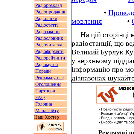
Радіорозклад
•
Провод
Радіопродакшн
Радіолінки
мовлення
•
Радіостатті
Радіозакони
На цій сторінці м
Радіословник
радіостанції, що в
Радіочиталка
Великий Бурлук Куп
Радіоформати
Радіорейтинґи
у верхньому піддіа
Радіомузей
Інформацію про мо
Поради
діапазонах шукайт
Реклама у нас
Оголошення
Партнери
FAQ
Головна
Мапа сайту
Наш Хостер