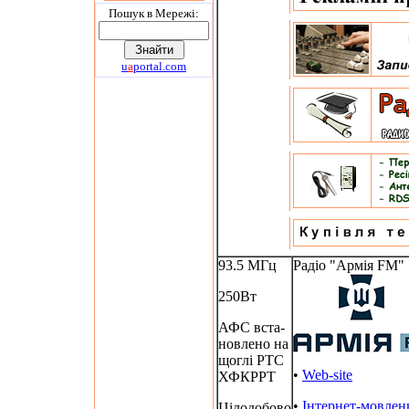
Пошук в Мережi:
u
a
portal.com
93.5 МГц
Радіо "Армія FM"
250Вт
АФС вста-
новлено на
щоглі РТС
•
Web-site
ХФКРРТ
•
Інтернет-мовлен
Цілодобово