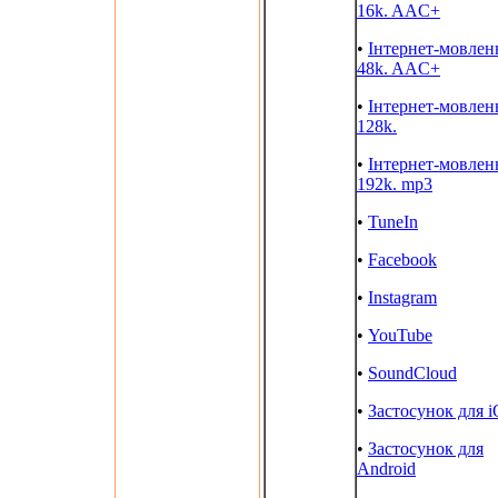
16k. AAC+
•
Інтернет-мовлен
48k. AAC+
•
Інтернет-мовлен
128k.
•
Інтернет-мовлен
192k. mp3
•
TuneIn
•
Facebook
•
Instagram
•
YouTube
•
SoundCloud
•
Застосунок для 
•
Застосунок для
Android