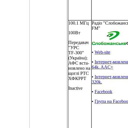
100.1 МГц
Радіо "Слобожанс
FM"
100Вт
Передавач
"УРС
•
Web-site
TF-300"
(Україна);
•
Інтернет-мовлен
АФС вста-
64k. AAC+
новлено на
щоглі РТС
•
Інтернет-мовлен
ХФКРРТ
320k.
Inactive
•
Facebook
•
Група на Facebo