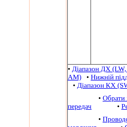
•
Діапазон ДХ (LW,
AM)
•
Нижній під
•
Діапазон КХ (S
•
Обрати 
передач
•
Р
•
Провод