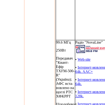
99.6 МГц
Радіо "NovaLine"
250Вт
Передавач
•
Web-site
"Квант-
Ефір
•
Інтернет-мовлен
TXFM-500-
64k. AAC+
R"
(Україна);
•
Інтернет-мовлен
АФС вста-
64k.
новлено на
•
Інтернет-мовлен
щоглі РТС
128k.
ХФКРРТ
•
Інтернет-мовлен
Цілодобово