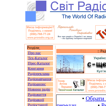
Розділи
:: Ра
Про нас
Тех-Каталог
Прес-Каталог
Книгарня
Радіореклама
Радіонавчання
Радіоанонс
Новини радіо
Радіожиття
•
Обрати 
Радіоакції
передач
•
Р
Радіостанції