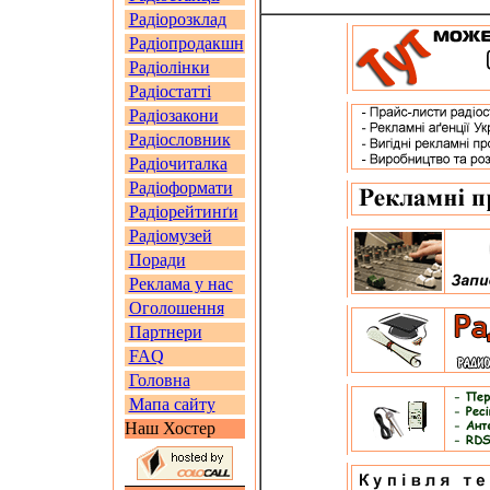
Радіорозклад
Радіопродакшн
Радіолінки
Радіостатті
Радіозакони
Радіословник
Радіочиталка
Радіоформати
Радіорейтинґи
Радіомузей
Поради
Реклама у нас
Оголошення
Партнери
FAQ
Головна
Мапа сайту
Наш Хостер