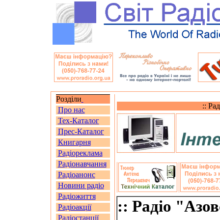
Розділи
:: Ра
Про нас
Тех-Каталог
Прес-Каталог
Книгарня
Радіореклама
Радіонавчання
Радіоанонс
Новини радіо
Радіожиття
:: Радіо "Азо
Радіоакції
Радіостанції