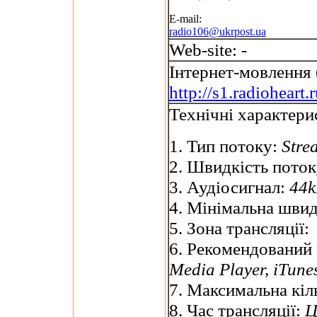
E-mail:
radio106@ukrpost.ua
Web-site: -
Інтернет-мовлення 
http://s1.radiohear
Технічні характери
1. Тип потоку:
Stre
2. Швидкість пото
3. Аудіосигнал:
44k
4. Мінімальна швид
5. Зона трансляції:
6. Рекомендований
Media Player, iTune
7. Максимальна кіль
8. Час трансляції:
Ц