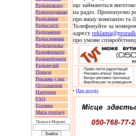
що займаються виготов
Радіорозклад
на радіо. Пропонуємо р
Радіопродакшн
про вашу компанію та її
Радіолінки
Телефонуйте за номером
Радіостатті
Радіозакони
адресу
reklama@proradi
Радіословник
про умови співробітниц
Радіочиталка
Радіоформати
Радіорейтинґи
Радіомузей
Поради
Реклама у нас
Оголошення
•
Про розділ
Партнери
FAQ
Головна
Мапа порталу
Пошук в Мережi: