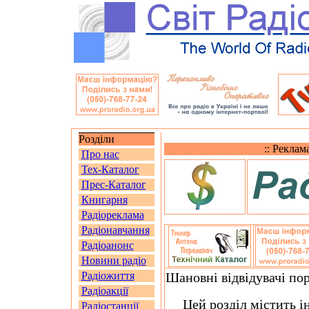
Розділи
:: Реклам
Про нас
Тех-Каталог
Прес-Каталог
Книгарня
Радіореклама
Радіонавчання
Радіоанонс
Новини радіо
Радіожиття
Шановні відвідувачі по
Радіоакції
Цей розділ містить ін
Радіостанції