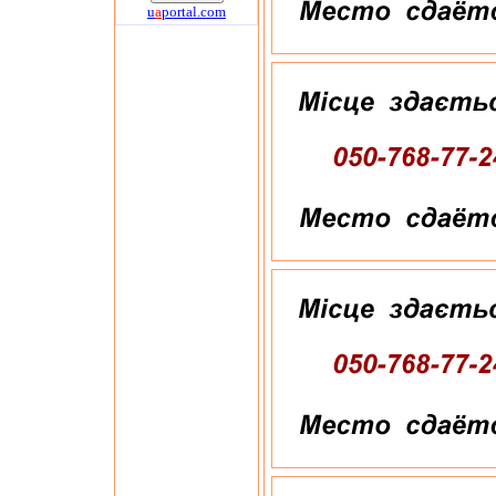
u
a
portal.com