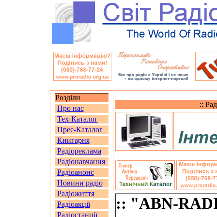
Розділи
:: Ра
Про нас
Тех-Каталог
Прес-Каталог
Книгарня
Радіореклама
Радіонавчання
Радіоанонс
Новини радіо
Радіожиття
:: "ABN-RADI
Радіоакції
Радіостанції