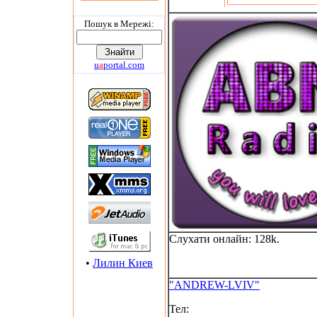
Пошук в Мережi:
u
a
portal.com
Слухати онлайн: 128k.
•
Лилин Киев
"ANDREW-LVIV"
Тел: