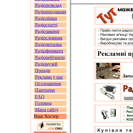
Радіорозклад
Радіопродакшн
Радіолінки
Радіостатті
Радіозакони
Радіословник
Радіочиталка
Радіоформати
Радіорейтинґи
Радіомузей
Поради
Реклама у нас
Оголошення
Партнери
FAQ
Головна
Мапа сайту
Наш Хостер