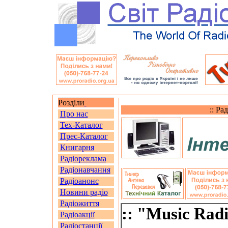
Розділи
:: Ра
Про нас
Тех-Каталог
Прес-Каталог
Книгарня
Радіореклама
Радіонавчання
Радіоанонс
Новини радіо
Радіожиття
:: "Music Radi
Радіоакції
Радіостанції