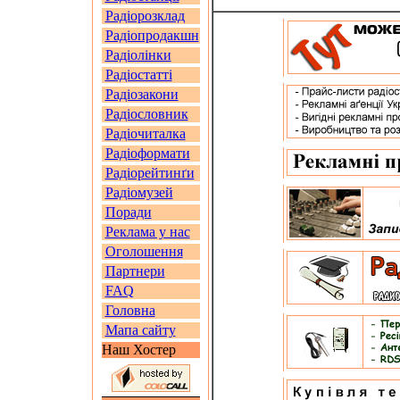
Радіорозклад
Радіопродакшн
Радіолінки
Радіостатті
Радіозакони
Радіословник
Радіочиталка
Радіоформати
Радіорейтинґи
Радіомузей
Поради
Реклама у нас
Оголошення
Партнери
FAQ
Головна
Мапа сайту
Наш Хостер