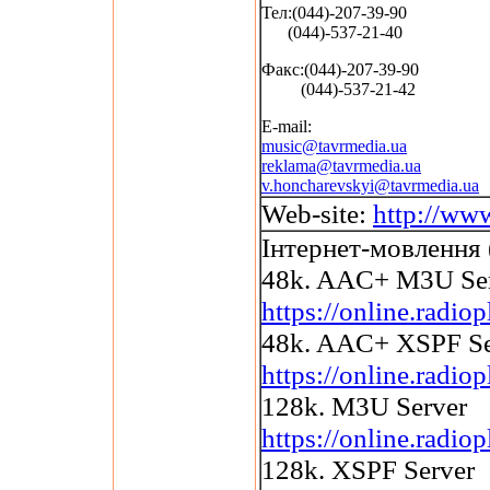
Тел:(044)-207-39-90
(044)-537-21-40
Факс:(044)-207-39-90
(044)-537-21-42
E-mail:
music@tavrmedia.ua
reklama@tavrmedia.ua
v.honcharevskyi@tavrmedia.ua
Web-site:
http://ww
Інтернет-мовлення 
48k. AAC+ M3U Se
https://online.radi
48k. AAC+ XSPF Se
https://online.radi
128k. M3U Server
https://online.radi
128k. XSPF Server