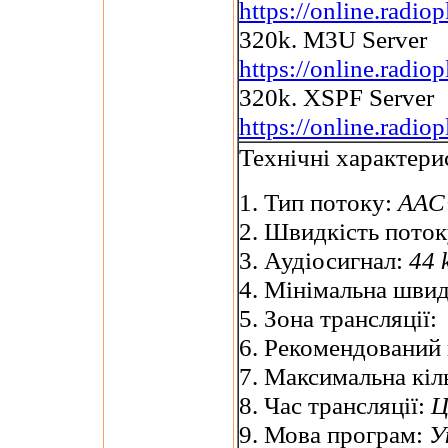
https://online.radio
320k. M3U Server
https://online.radi
320k. XSPF Server
https://online.radi
Технічні характери
1. Тип потоку:
AAC+
2. Швидкість пото
3. Аудіосигнал:
44 
4. Мінімальна швид
5. Зона трансляції:
6. Рекомендований
7. Максимальна кіль
8. Час трансляції:
Ц
9. Мова програм:
У