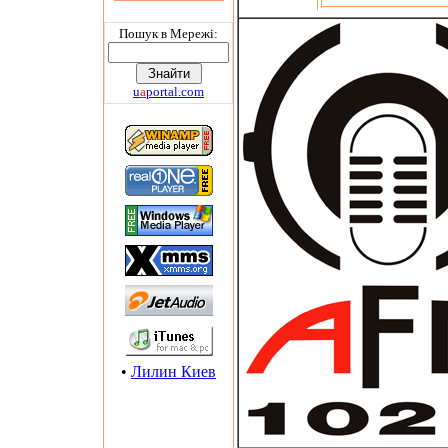
Пошук в Мережi:
u
a
portal.com
•
Лилин Киев