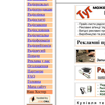
Радіорозклад
Радіопродакшн
Радіолінки
Радіостатті
Радіозакони
Радіословник
Радіочиталка
Радіоформати
Радіорейтинґи
Радіомузей
Поради
Реклама у нас
Оголошення
Партнери
FAQ
Головна
Мапа сайту
Наш Хостер