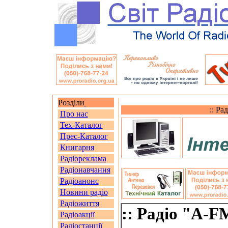
Розділи
:: Ра
Про нас
Тех-Каталог
Прес-Каталог
Книгарня
Радіореклама
Радіонавчання
Радіоанонс
Новини радіо
Радіожиття
:: Радіо "A-F
Радіоакції
Радіостанції