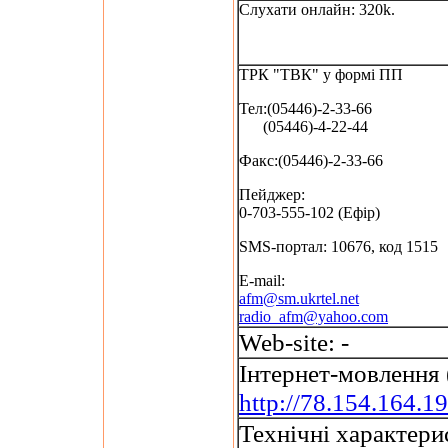
Слухати онлайн: 320k.
ТРК "ТВК" у формі ПП
Тел:(05446)-2-33-66
(05446)-4-22-44
Факс:(05446)-2-33-66
Пейджер:
0-703-555-102 (Ефір)
SMS-портал: 10676, код 1515
E-mail:
afm@sm.ukrtel.net
radio_afm@yahoo.com
Web-site: -
Інтернет-мовлення 
http://78.154.164.19
Технічні характери