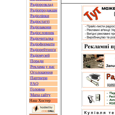
Радіорозклад
Радіопродакшн
Радіолінки
Радіостатті
Радіозакони
Радіословник
Радіочиталка
Радіоформати
Радіорейтинґи
Радіомузей
Поради
Реклама у нас
Оголошення
Партнери
FAQ
Головна
Мапа сайту
Наш Хостер