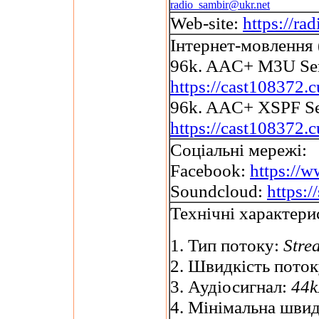
radio_sambir@ukr.net
Web-site:
https://r
Інтернет-мовлення 
96k. AAC+ M3U Se
https://cast108372.c
96k. AAC+ XSPF Se
https://cast108372.c
Соціальні мережі:
Facebook:
https://
Soundcloud:
https:
Технічні характери
1. Тип потоку:
Stre
2. Швидкість пото
3. Аудіосигнал:
44k
4. Мінімальна швид