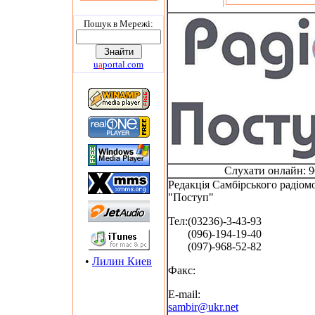
Пошук в Мережi:
u
a
portal.com
Слухати онлайн: 9
Редакція Самбірського радіом
"Поступ"
Тел:(03236)-3-43-93
(096)-194-19-40
(097)-968-52-82
•
Лилин Киев
Факс:
E-mail:
sambir@ukr.net