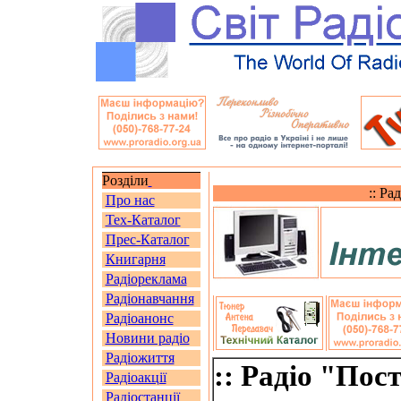
Розділи
:: Ра
Про нас
Тех-Каталог
Прес-Каталог
Книгарня
Радіореклама
Радіонавчання
Радіоанонс
Новини радіо
Радіожиття
:: Радіо "Пост
Радіоакції
Радіостанції