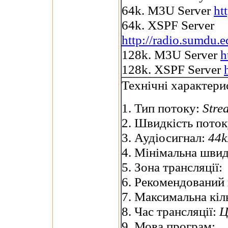
64k. M3U Server
ht
64k. XSPF Server
http://radio.sumdu.
128k. M3U Server
h
128k. XSPF Server
Технічні характери
1. Тип потоку:
Stre
2. Швидкість пото
3. Аудіосигнал:
44k
4. Мінімальна швид
5. Зона трансляції:
6. Рекомендований
7. Максимальна кіль
8. Час трансляції:
Ц
9. Мова програм: