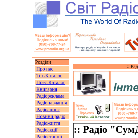
Розділи
:: Ра
Про нас
Тех-Каталог
Прес-Каталог
Книгарня
Радіореклама
Радіонавчання
Радіоанонс
Новини радіо
Радіожиття
:: Радіо "Сум
Радіоакції
Радіостанції