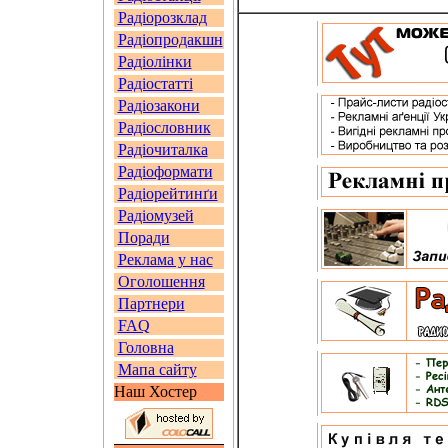
Радіорозклад
Радіопродакшн
Радіолінки
Радіостатті
Радіозакони
Радіословник
Радіочиталка
Радіоформати
Радіорейтинґи
Радіомузей
Поради
Реклама у нас
Оголошення
Партнери
FAQ
Головна
Мапа сайту
Наш Хостер