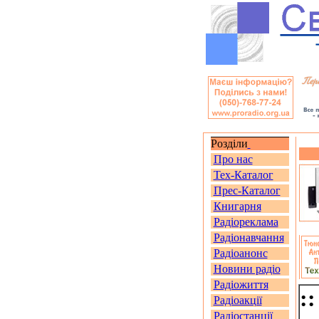
Розділи
Про нас
Тех-Каталог
Прес-Каталог
Книгарня
Радіореклама
Радіонавчання
Радіоанонс
Новини радіо
Радіожиття
:
Радіоакції
Радіостанції