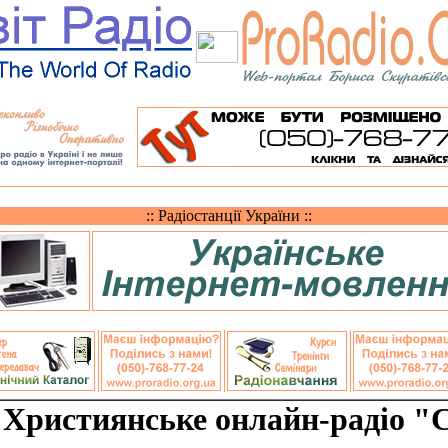
:: Радіостанції України ::
: Християнське онлайн-радіо "