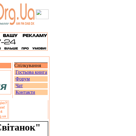
Спілкування
Гостьова книга
Форум
Чат
Контакти
Світанок"