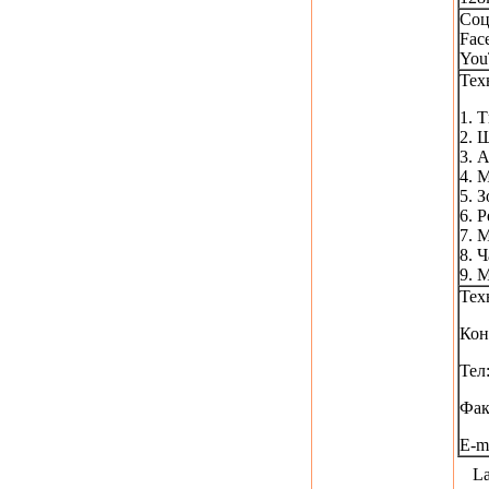
Соц
Fac
You
Тех
1. 
2. 
3. 
4. 
5. 
6. 
7. 
8. 
9. 
Тех
Кон
Тел
Фак
E-ma
La