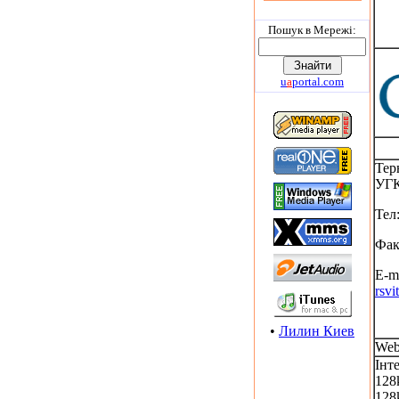
Пошук в Мережi:
u
a
portal.com
Тер
УГ
Тел
Фак
E-ma
rsv
•
Лилин Киев
Web
Інт
128
128