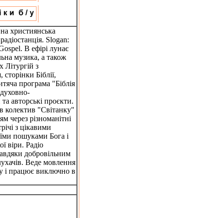
вна християнська
адіостанція. Slogan:
 Gospel. В ефірі лунає
ьна музика, а також
 Літургій з
сторінки Біблії,
итяча програма "Біблія
 духовно-
та авторські проєкти.
в колектив "Світанку"
м через різноманітні
трічі з цікавими
оїми пошуками Бога і
ї віри. Радіо
завдяки добровільним
лухачів. Веде мовлення
ку і працює виключно в