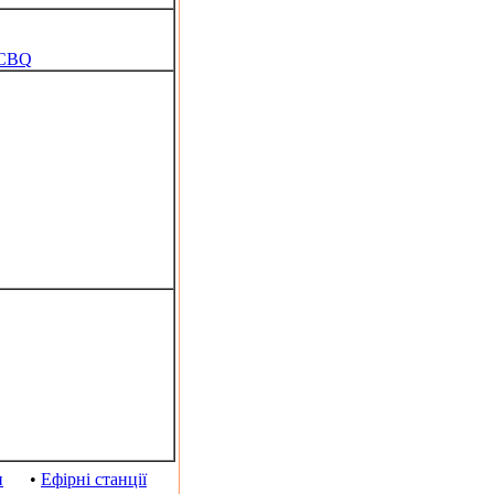
CCBQ
и
•
Ефірні станції