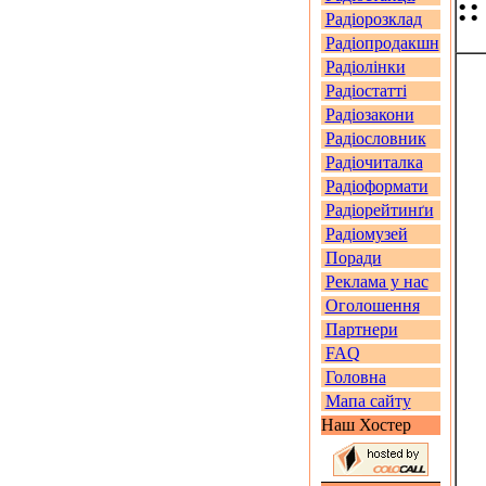
::
Радіорозклад
Радіопродакшн
Радіолінки
Радіостатті
Радіозакони
Радіословник
Радіочиталка
Радіоформати
Радіорейтинґи
Радіомузей
Поради
Реклама у нас
Оголошення
Партнери
FAQ
Головна
Мапа сайту
Наш Хостер