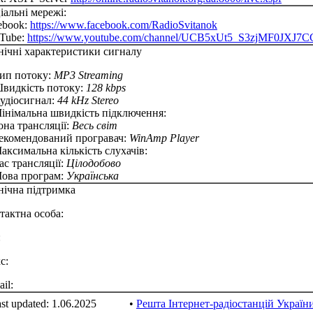
іальні мережі:
ebook:
https://www.facebook.com/RadioSvitanok
Tube:
https://www.youtube.com/channel/UCB5xUt5_S3zjMF0JXJ7
нічні характеристики сигналу
Тип потоку:
MP3 Streaming
Швидкість потоку:
128 kbps
Аудіосигнал:
44 kHz Stereo
Мінімальна швидкість підключення:
Зона трансляції:
Весь світ
Рекомендований програвач:
WinAmp Player
Максимальна кількість слухачів:
Час трансляції:
Цілодобово
Мова програм:
Українська
нічна підтримка
тактна особа:
:
с:
il:
st updated: 1.06.2025
•
Решта Інтернет-радіостанцій Україн