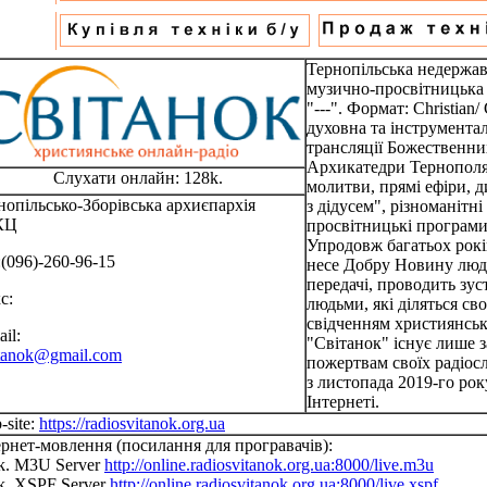
Тернопільська недержа
музично-просвітницька р
"---". Формат: Christian/
духовна та інструментал
трансляції Божественних
Архикатедри Тернополя, 
Слухати онлайн: 128k.
молитви, прямі ефіри, д
нопільсько-Зборівська архиєпархія
з дідусем", різноманітні
КЦ
просвітницькі програми 
Упродовж багатьох рокі
:(096)-260-96-15
несе Добру Новину людя
передачі, проводить зус
с:
людьми, які діляться св
свідченням християнсько
il:
"Світанок" існує лише 
itanok@gmail.com
пожертвам своїх радіос
з листопада 2019-го ро
Інтернеті.
-site:
https://radiosvitanok.org.ua
ернет-мовлення (посилання для програвачів):
k. M3U Server
http://online.radiosvitanok.org.ua:8000/live.m3u
k. XSPF Server
http://online.radiosvitanok.org.ua:8000/live.xspf