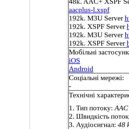
48k. AAC+ XSPF S
aacplus-l.xspf
192k. M3U Server
h
192k. XSPF Server
192k. M3U Server
h
192k. XSPF Server
Мобільні застосунк
iOS
Android
Соціальні мережі:
-
Технічні характери
1. Тип потоку:
AAC+
2. Швидкість пото
3. Аудіосигнал:
48 