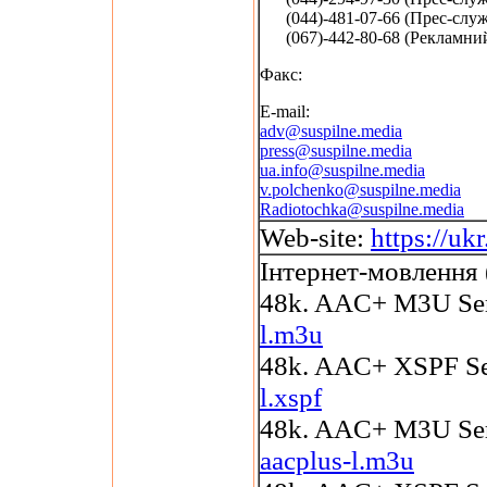
(044)-481-07-66 (Прес-служ
(067)-442-80-68 (Рекламний 
Факс:
E-mail:
adv@suspilne.media
press@suspilne.media
ua.info@suspilne.media
v.polchenko@suspilne.media
Radiotochka@suspilne.media
Web-site:
https://uk
Інтернет-мовлення 
48k. AAC+ M3U Se
l.m3u
48k. AAC+ XSPF S
l.xspf
48k. AAC+ M3U Se
aacplus-l.m3u