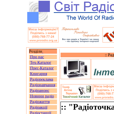
Розділи
:: Ра
Про нас
Тех-Каталог
Прес-Каталог
Книгарня
Радіореклама
Радіонавчання
Радіоанонс
Новини радіо
Радіожиття
:: "Радіоточка
Радіоакції
Радіостанції