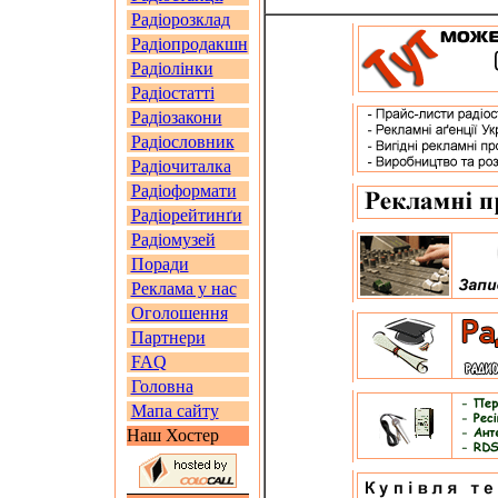
Радіорозклад
Радіопродакшн
Радіолінки
Радіостатті
Радіозакони
Радіословник
Радіочиталка
Радіоформати
Радіорейтинґи
Радіомузей
Поради
Реклама у нас
Оголошення
Партнери
FAQ
Головна
Мапа сайту
Наш Хостер