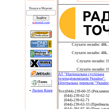
Пошук в Мережi:
u
a
portal.com
Слухати онлайн: 48k
Слухати онлайн: 48k
Слухати онлайн: 1
Слухати онлайн: 1
АТ "Національна суспільна
телерадіокомпанія України".
Центральна дирекція "Українс
•
Лилин Киев
Тел:(044)-239-60-35 (Рекламни
(044)-239-62-52
(044)-239-62-71
(044)-239-63-33 (Приймаль
(044)-294-97-30 (Прес-служ