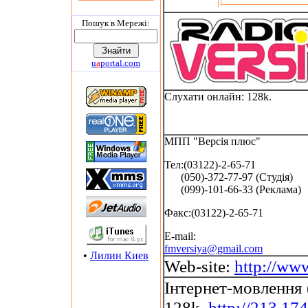
Пошук в Мережi:
u
a
portal.com
Слухати онлайн: 128k.
МПП "Версія плюс"
Тел:(03122)-2-65-71
(050)-372-77-97 (Студія)
(099)-101-66-33 (Реклама)
Факс:(03122)-2-65-71
E-mail:
fmversiya@gmail.com
•
Лилин Киев
Web-site:
http://www
Інтернет-мовлення 
128k.
http://213.174