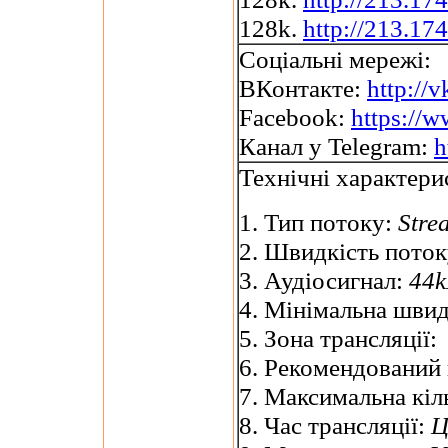
128k.
http://213.174
Соціальні мережі:
ВКонтакте:
http://
Facebook:
https://
Канал у Telegram:
h
Технічні характери
1. Тип потоку:
Stre
2. Швидкість пото
3. Аудіосигнал:
44k
4. Мінімальна швид
5. Зона трансляції:
6. Рекомендований
7. Максимальна кіль
8. Час трансляції:
Ц