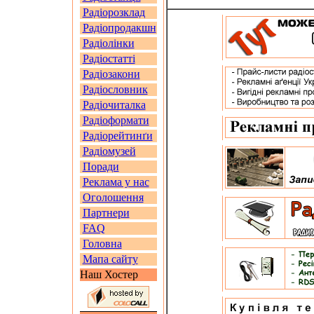
Радіорозклад
Радіопродакшн
Радіолінки
Радіостатті
Радіозакони
Радіословник
Радіочиталка
Радіоформати
Радіорейтинґи
Радіомузей
Поради
Реклама у нас
Оголошення
Партнери
FAQ
Головна
Мапа сайту
Наш Хостер