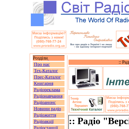
Розділи
:: Ра
Про нас
Тех-Каталог
Прес-Каталог
Книгарня
Радіореклама
Радіонавчання
Радіоанонс
Новини радіо
Радіожиття
:: Радіо "Верс
Радіоакції
Радіостанції