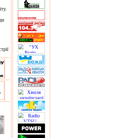
ту.
ди
трії