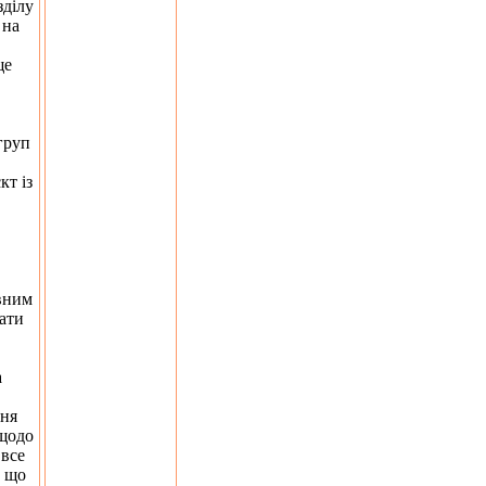
зділу
 на
ще
груп
кт із
авним
ати
а
ння
 щодо
 все
, що