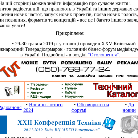
цій сторінці можна знайти інформацію про сучасне життя і
виток радіостанцій, що працюють в Україні та інших державах сві
оєння нових частот, запуск нових проектів, поява нових голосів,
ни позивних, форматів та концепцій - все це і багато іншого завж
вашої уваги!
Прикріплене:
• 29-30 травня 2019 р. у столиці проходив XXV Київський
жнародний Телерадіоярмарок - головний бізнес-форум медіаіндус
в Україні. Подробиці - в розділі
"Оголошення"
.
•
Новини лютого
•
Обговорити на
•
До
Радіоанонс
2024
форумі
новин