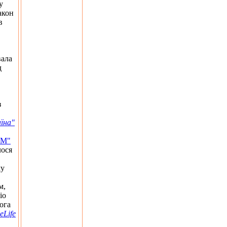
у
акон
в
вала
д
з
їна"
FM"
лося
му
,
м,
іо
ога
eLife