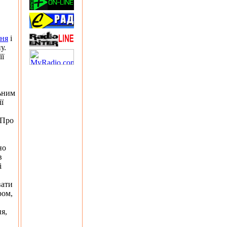
ння
і
у.
її
льним
ї
"Про
в
но
в
і
вати
ром,
я,