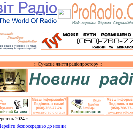
:: Сучасне життя радіопростору ::
Березень 2024 ::
Перейти безпосередньо до новин