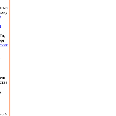
ються
ному
а
M
Гц,
орі
ення
нні. За результатами останнього моніторингу ефіру, який провели фах