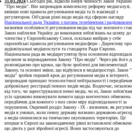
31.03.2024
Сьогодні рік, відколи набув чинності Закон України
"Про медіа". Він запровадив комплексну реформу медіагалузі,
ввівши нові правила регулювання медіа та їх взаємодії з
регулятором. Об'єднав різні види медіа під сферою нагляду
Національної ради України з питань телебачення і радіомовле
визначив особливості регулювання медіа під час воєнного стан
Закон наблизив Україну до виконання зобов'язань на шляху до 
членства у Європейському Союзі, оскільки ввібрав у себе
європейські правила регулювання медіасфери - Директиву про
аудіовізуальні медіапослуги та стандарти Ради Європи.
Національна рада як медіарегулятор була основним відповіда
органом за впровадження Закону "Про медіа". Через рік його ді
розповідаємо про кроки, що були зроблені для імплементації
Закону, та основні зміни, що відбулися в медіапросторі. Закон 
медіа" зробив перший крок до регулювання медіа в інтернеті,
запровадив принцип технологічної нейтральності і передбачи
добровільну реєстрації певних видів медіа. Водночас, незалеж
від того, чи зареєструвалися певні медіа, чи ні, Закон зобов'яза
усіх однаково виконувати вимоги щодо контентних обмежень 
передбачив для кожного з них свою міру відповідальності за
порушення. Окремий розділ Закону - ІХ - визначив, як регулю
медіа в умовах, коли певну державу визнано державою-агресо
а медіа опинилися на тимчасово окупованих територіях. Це
вперше в Європі на законодавчому рівні встановлені обмеженн
що діють у разі збройної агресії. Вони застосовуються до