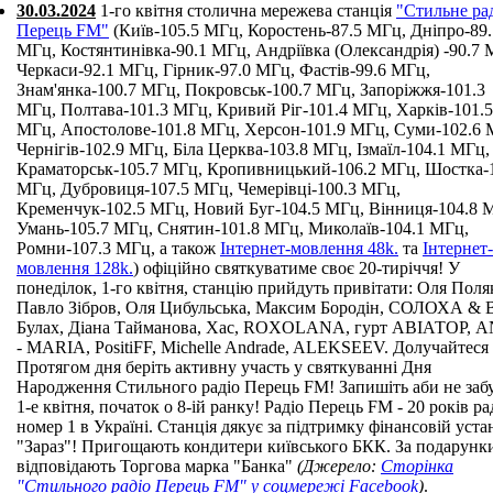
30.03.2024
1-го квітня столична мережева станція
"Стильне ра
Перець FM"
(Київ-105.5 МГц, Коростень-87.5 МГц, Дніпро-89.
МГц, Костянтинівка-90.1 МГц, Андріївка (Олександрія) -90.7 
Черкаси-92.1 МГц, Гірник-97.0 МГц, Фастів-99.6 МГц,
Знам'янка-100.7 МГц, Покровськ-100.7 МГц, Запоріжжя-101.3
МГц, Полтава-101.3 МГц, Кривий Ріг-101.4 МГц, Харків-101.5
МГц, Апостолове-101.8 МГц, Херсон-101.9 МГц, Суми-102.6 
Чернігів-102.9 МГц, Біла Церква-103.8 МГц, Ізмаїл-104.1 МГц,
Краматорськ-105.7 МГц, Кропивницький-106.2 МГц, Шостка-
МГц, Дубровиця-107.5 МГц, Чемерівці-100.3 МГц,
Кременчук-102.5 МГц, Новий Буг-104.5 МГц, Вінниця-104.8 
Умань-105.7 МГц, Снятин-101.8 МГц, Миколаїв-104.1 МГц,
Ромни-107.3 МГц, а також
Інтернет-мовлення 48k.
та
Інтернет-
мовлення 128k.
) офіційно святкуватиме своє 20-тиріччя! У
понеділок, 1-го квітня, станцію прийдуть привітати: Оля Поля
Павло Зібров, Оля Цибульська, Максим Бородін, СОЛОХА & 
Булах, Діана Тайманова, Хас, ROXOLANA, гурт АВІАТОР, 
- MARIА, PositiFF, Michelle Andrade, ALEKSEEV. Долучайтеся 
Протягом дня беріть активну участь у святкуванні Дня
Народження Стильного радіо Перець FM! Запишіть аби не забу
1-е квітня, початок о 8-ій ранку! Радіо Перець FM - 20 років ра
номер 1 в Україні. Станція дякує за підтримку фінансовій уста
"Зараз"! Пригощають кондитери київського БКК. За подарунк
відповідають Торгова марка "Банка"
(Джерело:
Сторінка
"Стильного радіо Перець FM" у соцмережі Facebook
)
.