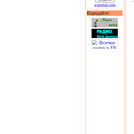
u
a
portal.com
Відвідайте: