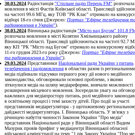
30.03.2024
Радіостанція
"Стильне радіо Перець FM"
розпочала
мовлення в місті Фастів Київської області. Трансляції здійсню
на частоті 99.6 МГц, яку ТОВ "РК Клас" отримало на конкурс
відборі 18-го січня
(Джерело:
Портал "Ефірне телебачення т
радіомовлення в Україні"
)
.
30.03.2024
Вінницька радіостанція
"Місто над Бугом" 101.8 F
розпочала мовлення в місті Козятин Хмільницького району
Вінницької області. Трансляції здійснюються на частоті 92.7 М
яку КП "РК "Місто над Бугом" отримало на конкурсному відб
11-го грудня 2023-го року
(Джерело:
Портал "Ефірне телебач
та радіомовлення в Україні"
)
.
29.03.2024
Представники
Національної ради України з питань
телебачення і радіомовлення
в областях разом із регіональними медіа підбивали підсумки першого року дії нового медійного законодавства, обговорювали основні проблеми, з якими зіткнулися медіа на шляху медіареформи, вивчали можливості розширення місцевого мовлення. Зосередили увагу на обговоренні важливих для медіапростору питань, ролі медійного законодавства в освітньому процесі і темі захисту дітей. Про події за участі представників медіарегулятора - у щотижневому регіональному дайджесті медіарегулятора. I. Вінницька область. У зв'язку з річницею набуття чинності Законом України "Про медіа" представник Національної ради у Вінницькій області Вадим Мазурик провів брифінг у медіацентрі Вінницької обласної військової адміністрації на тему "1 рік Закону України "Про медіа": підсумки і перспективи". Під час брифінгу розглядалися такі питання: синхронізації українського медійного законодавства з європейським; основні новели; його результати в контексті діяльності суб'єктів у сфері медіа Вінниччини. Реєстрантами Вінниччини вже стали понад 40 суб'єктів у сфері друкованих медіа, понад 70 видань одержали ідентифікатори. Суб'єкти у сфері онлайн-медіа, попри добровільну реєстрацію, подають не лише вебсайти, а й сторінки у Facebook, Instagram, TikTok та канали на You Tube. Вадим Мазурик акцентував на появі нових заходів реагування, нових правил для іноземних каналів і затвердженні Національною радою стратегії розвитку медіасередовища. Підсумовано, що Закон "Про медіа" розвивається, його імплементація розрахована на досить тривалий період. І найголовніше - нове медійне законодавство вкрай необхідне для функціонування медіа в Україні. Напередодні Вадим Мазурик під час робочої поїздки до Ладижина поспілкувався й обговорив нагальні питання з усіма медійниками, які провадять діяльність у цьому місті: Федором Раком (ТРК "Тодор"), Володимиром Журавковим ("Подільське радіо"), Діною Коноваловою (ТОВ КТЛ), Ігорем Шевченком, радіокомпанії якого працюють у Вінниці, Могилеві-Подільському, Гайсині та Ободівці. А також з колективом редакції газети "Ладижин. Нове місто", яка 28 березня зареєструвалась як суб'єкт у сфері друкованих медіа. Також Вадим Мазурик зустрівся з виконувачем обов'язків Ладижинського міського голови Олександром Коломійцем. Обговорити низку питань, важливих для медіапростору міста енергетиків. II. Волинська область. Представниця Національної ради у Волинській області Лілія Бойко зустрілася з міським головою Нововолинська Борисом Карпусем. Під час зустрічі обговорили: процес реформування галузі медіа у Волинській області; проміжні результати впровадження нового медійного законодавства; процес реєстрації онлайн-медіа регіону; відповідальність за порушення вимог медійного законодавства; фінансову підтримку місцевих медіа міською радою. Під час робочої поїздки до Нововолинська Лілія Бойко також зустрілася з головним редактором газети "Наше місто" Ігорем Лісовим. Говорили про основні вимоги Законів України "Про медіа" і "Про рекламу". Представниця медіарегулятора надала роз'яснення щодо контентних обмежень, ідентифікації реклами й повідомлення про вихідні дані у друкованому медіа. Особливу увагу вона приділила нормам, що регулюють захист дітей. III. Дніпропетровська область. Гостею прямого ефіру на телеканалі "Відкритий" стала представниця Національної ради у Дніпропетровській області Олена Демченко. У програмі "Прес-центр" обговорювали підсумки року впровадження Закону України "Про медіа" та новації, які починають діяти у 2024 році. Рік тому у цій програмі дискутували про необхідність впровадження нового медійного законодавства, його переваги для індустрії та суспільства в цілому. Цього року зосередилися на питаннях щодо: підсумків реєстрації суб'єктів у сфері медіа; основних проблем, із якими зіткнулися медіа на шляху реформування; застосування санкцій за порушення; порушень, які фіксувалися впродовж минулого року; норм закону, що запрацюють у 2024 році. IV. Івано-Франківська область. 25 березня представник Національної ради в Івано-Франківській області Ігор Маслов провів робочу зустріч із працівниками медіа-групи сайтів "Місто"/"Франківчани" і журналів "Місто. Івано-Франківськ"/"Лайк Like". Ці медіа є реєстрантами і суб?єктами у сфері друкованих та онлайн-медіа. Обговорили питання: контентних обмежень, передбачених статтями 36 і 42 Закону України "Про медіа"; маркування реклами в онлайн-медіа і на сторінках друкованих медіа, її відокремлення від іншої інформації з використанням слова "реклама"; зобов'язання у кожному випуску друкованого медіа повідомляти вихідні дані; переліку обов?язкових вихідних даних для зареєстрованих онлайн-медіа відповідно до статті 37 Закону України "Про медіа". Про перший рік дії Закону України "Про медіа" та стан медіапростору Прикарпаття Ігор Маслов поінформував 28 березня під час брифінгу в Івано-Франківській обласній військовій адміністрації. Йшлося про: імплементацію норм Закону України "Про медіа"; зміни, що відбулися протягом року в медіапросторі краю; норми законодавства, які набувають чинності цього року; введення в експлуатацію на Прикарпатті ефірної багатоканальної комунікаційної мережі МХ-7; збільшення покриття області теле- і радіосигналом. Ігор Маслов акцентував, що відповідно до нового медійного законодавства реєстрація друкованих медіа під час дії воєнного стану та протягом визначеного періоду після його скасування є обов'язковою. З дня набуття чинності Законом України "Про медіа" в Івано-Франківській області зареєстровано: 5 суб'єктів у сфері медіа, які здійснюють мовлення без використання радіочастотного спектра; 46 суб'єктів у сфері друкованих медіа (42 журнали і 35 газет); 14 суб'єктів у сфері онлайн-медіа (16 сайтів і 1 відеохостинг на YouTube); 11 провайдерів аудіовізуальних сервісів. 28 березня Ігор Маслов на запрошення керівництва Івано-Франківської Академії Івана Золотоустого взяв участь у засіданні ректорату університету. Цей навчальний заклад наприкінці 2023 року отримав статус суб'єкта у сфері друкованих медіа і видає журнал "Добрий Пастир: науковий вісник Івано-Франківської академії Івана Золотоустого. Богослов'я. Філософія. Історія". Під час зустрічі йшлося про роль і значення нового медійного законодавства в освітньому процесі. Також обговорили питання реєстрації наукових журналів у Національній раді і перспективи співпраці - реєстрацію онлайн-медіа Академії. V. Львівська область. 27 березня в медіацентрі при Львівській ОВА відбувся брифінг представника Національної ради у Львівській області Тараса Шоробури на тему "Стан реалізації (впровадження) Закону України "Про медіа" у Львівській області". Представник медіарегулятора поінформував громадськість про процес і результати реєстрації Національною радою друкованих та онлайн- медіа області, розкрив основні етапи майбутньої реорганізації комунальних аудіовізуальних медіа в публічні аудіовізуальні, а також озвучив основні завдання Національної ради на 2024 рік відповідно до затвердженої Стратегії. Тарас Шоробура вкотре нагадав, що друковані медіа, які зараз працюють на підставі свідоцтва про реєстрацію друкованих засобів масової інформації, до 31 березня 2024 року можуть зареєструватися безкоштовно, а надалі за реєстрацію стягуватиметься реєстраційний збір. Також він наголосив, що 31 березня 2024 року спливає час перехідного періоду, відведений для перереєстрації аудіовізуальних медіа, які не використовують радіочастотний ресурс, і провайдерів аудіовізуальних сервісів, що володіли ліцензіями Національної ради станом на 31.03.2023. Під час брифінгу відбувався переклад на жестову мову (перекладач жестової мови - Табака Юрій). VI. Рівненська область. Представниця Національної ради в Рівненській області Лілія Гринюк зустрілася з начальником Рівненського обласного відділу Західної філії державного підприємства "Український державний центр радіочастот" Антоном Маняком, аби обговорити радіочастотний спектр області, зокрема на прикордо