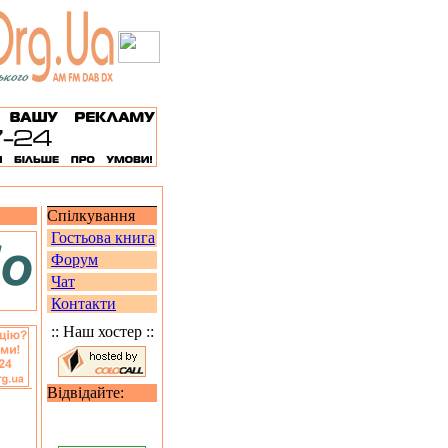
Спілкування
Гостьова книга
Форум
Чат
Контакти
:: Наш хостер ::
Відвідайте: