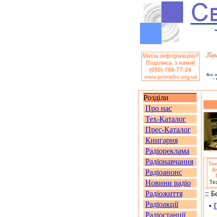
Розділи
Про нас
Тех-Каталог
Прес-Каталог
Книгарня
Радіореклама
Радіонавчання
Радіоанонс
Новини радіо
Радіожиття
:: 
Радіоакції
•
Радіостанції