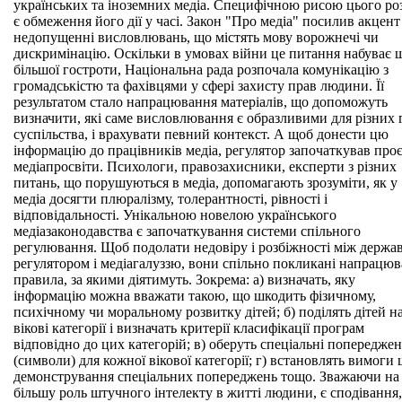
українських та іноземних медіа. Специфічною рисою цього ро
є обмеження його дії у часі. Закон "Про медіа" посилив акцент
недопущенні висловлювань, що містять мову ворожнечі чи
дискримінацію. Оскільки в умовах війни це питання набуває 
більшої гостроти, Національна рада розпочала комунікацію з
громадськістю та фахівцями у сфері захисту прав людини. Її
результатом стало напрацювання матеріалів, що допоможуть
визначити, які саме висловлювання є образливими для різних 
суспільства, і врахувати певний контекст. А щоб донести цю
інформацію до працівників медіа, регулятор започаткував проє
медіапросвіти. Психологи, правозахисники, експерти з різних
питань, що порушуються в медіа, допомагають зрозуміти, як у
медіа досягти плюралізму, толерантності, рівності і
відповідальності. Унікальною новелою українського
медіазаконодавства є започаткування системи спільного
регулювання. Щоб подолати недовіру і розбіжності між держ
регулятором і медіагалуззю, вони спільно покликані напрацюв
правила, за якими діятимуть. Зокрема: а) визначать, яку
інформацію можна вважати такою, що шкодить фізичному,
психічному чи моральному розвитку дітей; б) поділять дітей н
вікові категорії і визначать критерії класифікації програм
відповідно до цих категорій; в) оберуть спеціальні попередже
(символи) для кожної вікової категорії; г) встановлять вимоги
демонстрування спеціальних попереджень тощо. Зважаючи на
більшу роль штучного інтелекту в житті людини, є сподівання