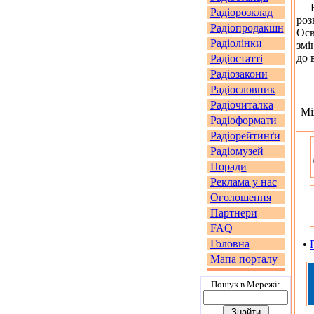
На 
Радіорозклад
роз
Радіопродакшн
Осв
Радіолінки
змі
до 
Радіостатті
Радіозакони
Радіословник
Радіочиталка
Мі
Радіоформати
Радіорейтинґи
Радіомузей
Поради
Реклама у нас
Оголошення
Партнери
FAQ
Головна
•
Мапа порталу
Пошук в Мережi: