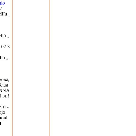
діо
7
МГц,
МГц,
107.3
МГц,
кова,
Влад
ANNA
і ви!
ти -
діо
нові
и