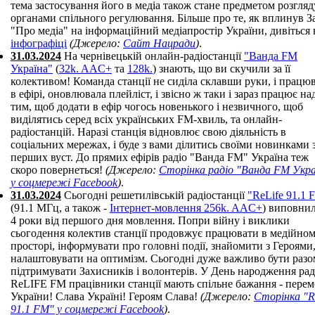
тема застосування його в медіа також стане предметом розгляд
органами спільного регулювання. Більше про те, як вплинув З
"Про медіа" на інформаційний медіапростір України, дивіться 
інфографіці
(Джерело:
Сайт Нацради
)
.
31.03.2024
На чернівецькій онлайн-радіостанції
"Ванда FM
Україна"
(
32k. AAC+
та
128k.
) знають, що ви скучили за її
колективом! Команда станції не сиділа склавши руки, і працю
в ефірі, оновлювала плейліст, і звісно ж таки і зараз працює на
тим, щоб додати в ефір чогось новенького і незвичного, щоб
виділятись серед всіх українських FM-хвиль, та онлайн-
радіостанцій. Наразі станція відновлює свою діяльність в
соціальних мережах, і буде з вами ділитись своїми новинками 
перших вуст. До прямих ефірів радіо "Ванда FM" Україна теж
скоро повернеться!
(Джерело:
Сторінка радіо "Ванда FM Укра
у соцмережі Facebook
)
.
31.03.2024
Сьогодні решетилівській радіостанції
"ReLife 91.1 
(91.1 МГц, а також -
Інтернет-мовлення 256k. AAC+
) виповни
4 роки від першого дня мовлення. Попри війну і виклики
сьогодення колектив станції продовжує працювати в медійно
просторі, інформувати про головні події, знайомити з Героями
налаштовувати на оптимізм. Сьогодні дуже важливо бути разо
підтримувати Захисників і волонтерів. У День народження рад
ReLIFE FM працівники станції мають спільне бажання - перем
України! Слава Україні! Героям Слава!
(Джерело:
Сторінка "R
91.1 FM" у соцмережі Facebook
)
.