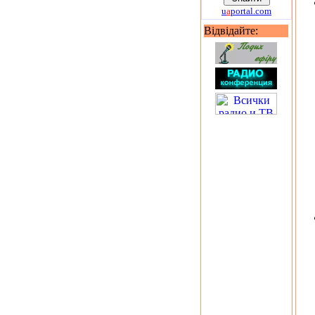
u
a
portal.com
Відвідайте: