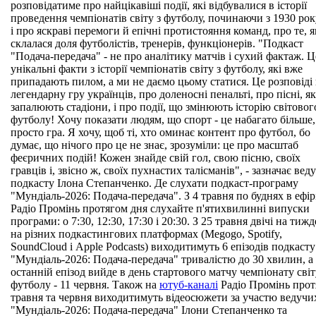
розповідатиме про найцікавіші події, які відбувалися в історії
проведення чемпіонатів світу з футболу, починаючи з 1930 рок
і про яскраві перемоги й епічні протистояння команд, про те, я
склалася доля футболістів, тренерів, функціонерів. "Подкаст
"Подача-передача" - не про аналітику матчів і сухий фактаж. Ц
унікальні факти з історії чемпіонатів світу з футболу, які вже
припадають пилом, а ми не даємо цьому статися. Це розповіді
легендарну гру українців, про доленосні пенальті, про пісні, як
запалюють стадіони, і про події, що змінюють історію світовог
футболу! Хочу показати людям, що спорт - це набагато більше,
просто гра. Я хочу, щоб ті, хто оминає контент про футбол, бо
думає, що нічого про це не знає, зрозуміли: це про масштаб
феєричних подій! Кожен знайде свій гол, свою пісню, своїх
гравців і, звісно ж, своїх пухнастих талісманів", - зазначає вед
подкасту Ілона Степанченко. Де слухати подкаст-програму
"Мундіаль-2026: Подача-передача". З 4 травня по буднях в ефір
Радіо Промінь протягом дня слухайте п'ятихвилинні випуски
програми: о 7:30, 12:30, 17:30 і 20:30. З 25 травня двічі на тиж
на різних подкастингових платформах (Megogo, Spotify,
SoundCloud і Apple Podcasts) виходитимуть 6 епізодів подкасту
"Мундіаль-2026: Подача-передача" тривалістю до 30 хвилин, а
останній епізод вийде в день стартового матчу чемпіонату світ
футболу - 11 червня. Також на
ютуб-каналі
Радіо Промінь про
травня та червня виходитимуть відеосюжети за участю ведучи
"Мундіаль-2026: Подача-передача" Ілони Степанченко та