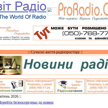
:: Сучасне життя радіопростору ::
Квітень 2026 ::
Перейти безпосередньо до новин