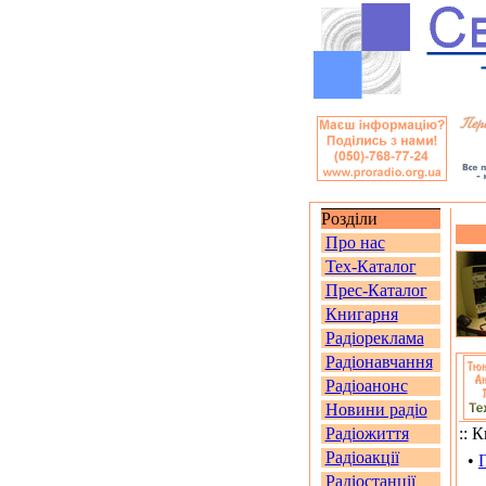
Розділи
Про нас
Тех-Каталог
Прес-Каталог
Книгарня
Радіореклама
Радіонавчання
Радіоанонс
Новини радіо
Радіожиття
:: 
Радіоакції
•
Радіостанції