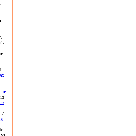
 -
а
ку
".
не
і
ах
.
ьне
ід
йт
.7
ня
Ми
амі