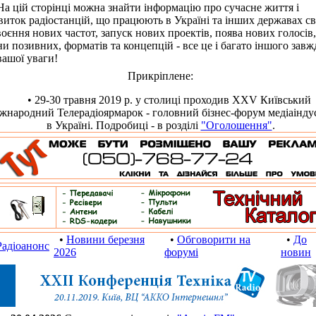
цій сторінці можна знайти інформацію про сучасне життя і
виток радіостанцій, що працюють в Україні та інших державах сві
оєння нових частот, запуск нових проектів, поява нових голосів,
ни позивних, форматів та концепцій - все це і багато іншого завж
вашої уваги!
Прикріплене:
• 29-30 травня 2019 р. у столиці проходив XXV Київський
жнародний Телерадіоярмарок - головний бізнес-форум медіаіндус
в Україні. Подробиці - в розділі
"Оголошення"
.
•
Новини березня
•
Обговорити на
•
До
Радіоанонс
2026
форумі
новин