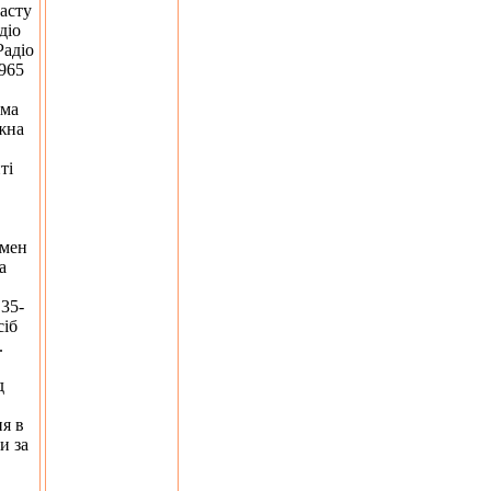
асту
діо
Радіо
1965
іма
жна
ті
омен
а
35-
сіб
.
д
ня в
и за