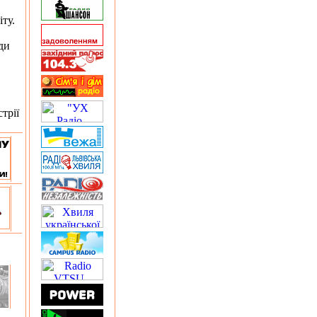
ту.
ди
трії