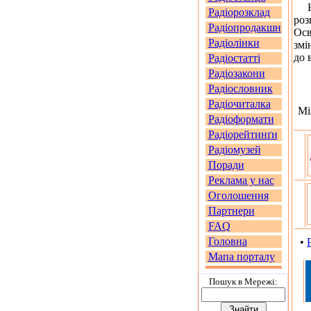
На 
Радіорозклад
роз
Радіопродакшн
Осв
Радіолінки
змі
до 
Радіостатті
Радіозакони
Радіословник
Радіочиталка
Мі
Радіоформати
Радіорейтинґи
Радіомузей
Поради
Реклама у нас
Оголошення
Партнери
FAQ
Головна
•
Мапа порталу
Пошук в Мережi: