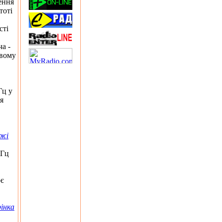
ення
тоті
сті
а -
овому
Гц у
я
ежі
МГц
ює
інка