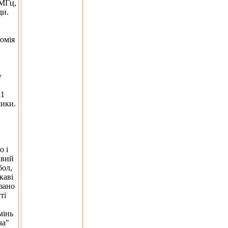
 МГц,
ди.
омія
у
11
сики.
о і
авий
бол,
каві
язано
ті
мінь
ча"