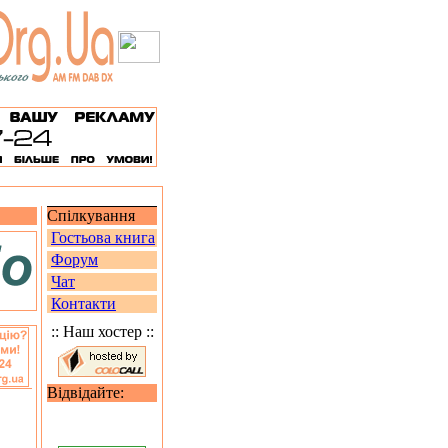
Спілкування
Гостьова книга
Форум
Чат
Контакти
:: Наш хостер ::
Відвідайте: