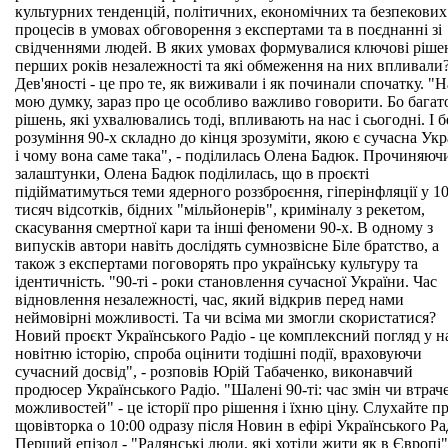
культурних тенденцій, політичних, економічних та безпекових
процесів в умовах обговорення з експертами та в поєднанні зі
свідченнями людей. В яких умовах формувалися ключові ріше
перших років незалежності та які обмеження на них впливали
Дев'яності - це про те, як виживали і як починали спочатку. "Н
мою думку, зараз про це особливо важливо говорити. Бо багат
рішень, які ухвалювались тоді, впливають на нас і сьогодні. І б
розуміння 90-х складно до кінця зрозуміти, якою є сучасна Укр
і чому вона саме така", - поділилась Олена Бадюк. Прочиняюч
залаштунки, Олена Бадюк поділилась, що в проєкті
підійматимуться теми ядерного роззброєння, гіперінфляції у 1
тисяч відсотків, бідних "мільйонерів", криміналу з рекетом,
скасування смертної кари та інші феномени 90-х. В одному з
випусків автори навіть дослідять сумнозвісне Біле братство, а
також з експертами поговорять про українську культуру та
ідентичність. "90-ті - роки становлення сучасної України. Час
відновлення незалежності, час, який відкрив перед нами
неймовірні можливості. Та чи всіма ми змогли скористатися?
Новий проєкт Українського Радіо - це комплексний погляд у 
новітню історію, спроба оцінити тодішні події, враховуючи
сучасний досвід", - розповів Юрій Табаченко, виконавчий
продюсер Українського Радіо. "Шалені 90-ті: час змін чи втрач
можливостей" - це історії про рішення і їхню ціну. Слухайте п
щовівторка о 10:00 одразу після Новин в ефірі Українського Ра
Перший епізод - "Радянські люди, які хотіли жити як в Європі"