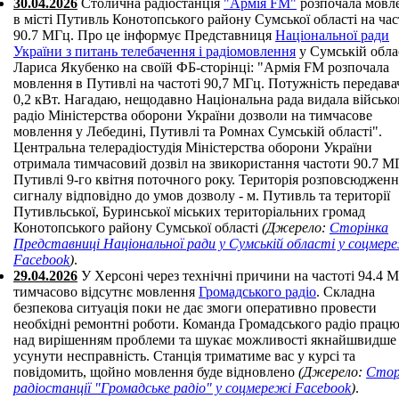
30.04.2026
Столична радіостанція
"Армія FM"
розпочала мовл
в місті Путивль Конотопського району Сумської області на час
90.7 МГц. Про це інформує Представниця
Національної ради
України з питань телебачення і радіомовлення
у Сумській обла
Лариса Якубенко на своїй ФБ-сторінці: "Армія FM розпочала
мовлення в Путивлі на частоті 90,7 МГц. Потужність передавач
0,2 кВт. Нагадаю, нещодавно Національна рада видала військ
радіо Міністерства оборони України дозволи на тимчасове
мовлення у Лебедині, Путивлі та Ромнах Сумській області".
Центральна телерадіостудія Міністерства оборони України
отримала тимчасовий дозвіл на звикористання частоти 90.7 М
Путивлі 9-го квітня поточного року. Територія розповсюдженн
сигналу відповідно до умов дозволу - м. Путивль та території
Путивльської, Буринської міських територіальних громад
Конотопського району Сумської області
(Джерело:
Сторінка
Представниці Національної ради у Сумській області у соцмер
Facebook
)
.
29.04.2026
У Херсоні через технічні причини на частоті 94.4 
тимчасово відсутнє мовлення
Громадського радіо
. Складна
безпекова ситуація поки не дає змоги оперативно провести
необхідні ремонтні роботи. Команда Громадського радіо прац
над вирішенням проблеми та шукає можливості якнайшвидше
усунути несправність. Станція триматиме вас у курсі та
повідомить, щойно мовлення буде відновлено
(Джерело:
Стор
радіостанції "Громадське радіо" у соцмережі Facebook
)
.