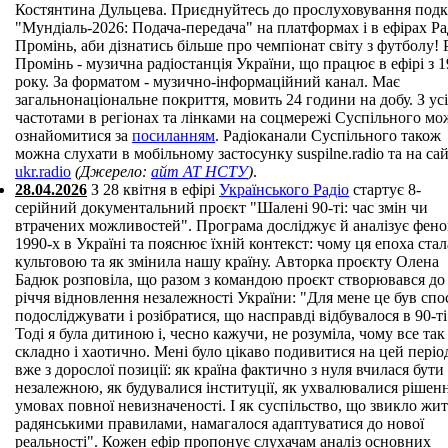
Костянтина Дульцева. Приєднуйтесь до прослуховування подк
"Мундіаль-2026: Подача-передача" на платформах і в ефірах Ра
Промінь, аби дізнатись більше про чемпіонат світу з футболу! 
Промінь - музична радіостанція України, що працює в ефірі з 
року. За форматом - музично-інформаційний канал. Має
загальнонаціональне покриття, мовить 24 години на добу. З ус
частотами в регіонах та лінками на соцмережі Суспільного мо
ознайомитися за
посиланням
. Радіоканали Суспільного також
можна слухати в мобільному застосунку suspilne.radio та на сай
ukr.radio
(Джерело:
айт АТ НСТУ
)
.
28.04.2026
З 28 квітня в ефірі
Українського Радіо
стартує 8-
серійний документальний проєкт "Шалені 90-ті: час змін чи
втрачених можливостей". Програма досліджує й аналізує фен
1990-х в Україні та пояснює їхній контекст: чому ця епоха стал
культовою та як змінила нашу країну. Авторка проєкту Олена
Бадюк розповіла, що разом з командою проєкт створювався до 
річчя відновлення незалежності України: "Для мене це був спо
подосліджувати і розібратися, що насправді відбувалося в 90-ті
Тоді я була дитиною і, чесно кажучи, не розуміла, чому все так
складно і хаотично. Мені було цікаво подивитися на цей періо
вже з дорослої позиції: як країна фактично з нуля вчилася бути
незалежною, як будувалися інституції, як ухвалювалися рішен
умовах повної невизначеності. І як суспільство, що звикло жит
радянськими правилами, намагалося адаптуватися до нової
реальності". Кожен ефір пропонує слухачам аналіз основних