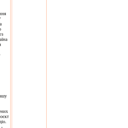
ння
?
а
о
ез
аїна
и
0
нашу
ених
роєкт
діо.
 -