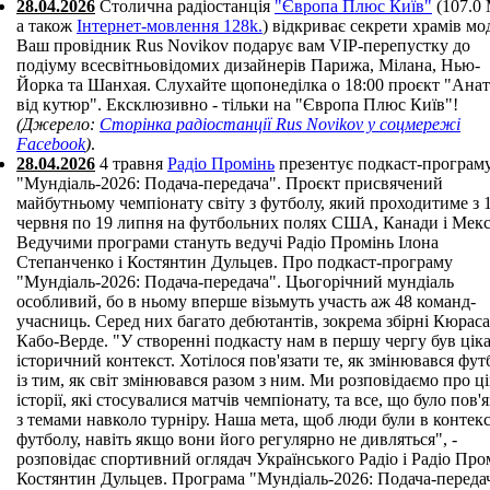
28.04.2026
Столична радіостанція
"Європа Плюс Київ"
(107.0
а також
Інтернет-мовлення 128k.
) відкриває секрети храмів мо
Ваш провідник Rus Novikov подарує вам VIP-перепустку до
подіуму всесвітньовідомих дизайнерів Парижа, Мілана, Нью-
Йорка та Шанхая. Слухайте щопонеділка о 18:00 проєкт "Анат
від кутюр". Ексклюзивно - тільки на "Європа Плюс Київ"!
(Джерело:
Сторінка радіостанції Rus Novikov у соцмережі
Facebook
)
.
28.04.2026
4 травня
Радіо Промінь
презентує подкаст-програм
"Мундіаль-2026: Подача-передача". Проєкт присвячений
майбутньому чемпіонату світу з футболу, який проходитиме з 
червня по 19 липня на футбольних полях США, Канади і Мек
Ведучими програми стануть ведучі Радіо Промінь Ілона
Степанченко і Костянтин Дульцев. Про подкаст-програму
"Мундіаль-2026: Подача-передача". Цьогорічний мундіаль
особливий, бо в ньому вперше візьмуть участь аж 48 команд-
учасниць. Серед них багато дебютантів, зокрема збірні Кюраса
Кабо-Верде. "У створенні подкасту нам в першу чергу був цік
історичний контекст. Хотілося пов'язати те, як змінювався фут
із тим, як світ змінювався разом з ним. Ми розповідаємо про ці
історії, які стосувалися матчів чемпіонату, та все, що було пов'
з темами навколо турніру. Наша мета, щоб люди були в контекс
футболу, навіть якщо вони його регулярно не дивляться", -
розповідає спортивний оглядач Українського Радіо і Радіо Про
Костянтин Дульцев. Програма "Мундіаль-2026: Подача-переда