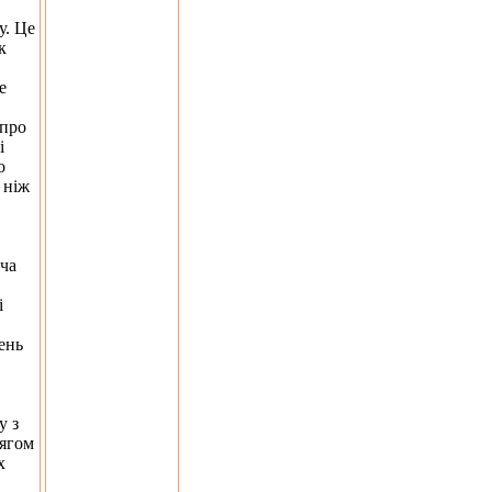
у. Це
к
е
 про
і
о
 ніж
уча
і
день
у з
тягом
х