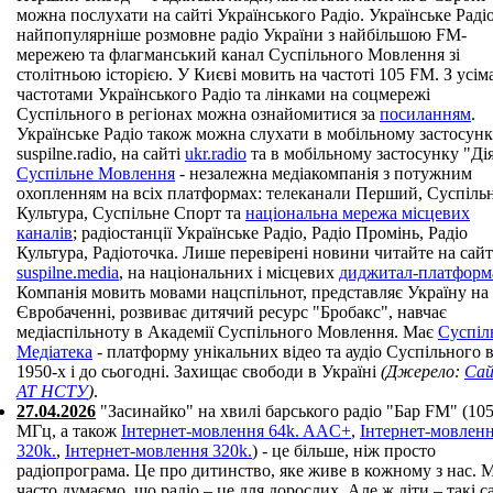
можна послухати на сайті Українського Радіо. Українське Радіо
найпопулярніше розмовне радіо України з найбільшою FM-
мережею та флагманський канал Суспільного Мовлення зі
столітньою історією. У Києві мовить на частоті 105 FM. З усім
частотами Українського Радіо та лінками на соцмережі
Суспільного в регіонах можна ознайомитися за
посиланням
.
Українське Радіо також можна слухати в мобільному застосун
suspilne.radio, на сайті
ukr.radio
та в мобільному застосунку "Дія
Суспільне Мовлення
- незалежна медіакомпанія з потужним
охопленням на всіх платформах: телеканали Перший, Суспіль
Культура, Суспільне Спорт та
національна мережа місцевих
каналів
; радіостанції Українське Радіо, Радіо Промінь, Радіо
Культура, Радіоточка. Лише перевірені новини читайте на сайт
suspilne.media
, на національних і місцевих
диджитал-платформ
Компанія мовить мовами нацспільнот, представляє Україну на
Євробаченні, розвиває дитячий ресурс "Бробакс", навчає
медіаспільноту в Академії Суспільного Мовлення. Має
Суспіл
Медіатека
- платформу унікальних відео та аудіо Суспільного в
1950-х і до сьогодні. Захищає свободи в Україні
(Джерело:
Са
АТ НСТУ
)
.
27.04.2026
"Засинайко" на хвилі барського радіо "Бар FM" (105
МГц, а також
Інтернет-мовлення 64k. AAC+
,
Інтернет-мовлен
320k.
,
Інтернет-мовлення 320k.
) - це більше, ніж просто
радіопрограма. Це про дитинство, яке живе в кожному з нас. 
часто думаємо, що радіо – це для дорослих. Але ж діти – такі с