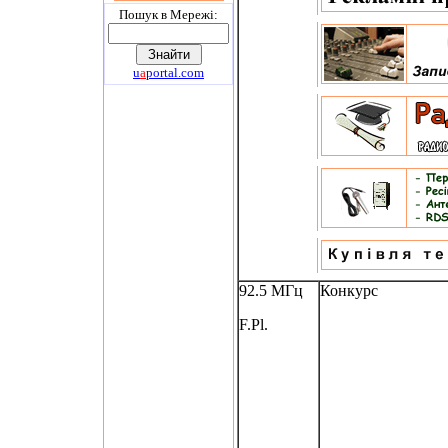
Пошук в Мережi:
u
a
portal.com
92.5 МГц
Конкурс
F.Pl.