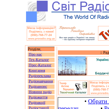
Розділи
:: Ра
Про нас
Тех-Каталог
Прес-Каталог
Книгарня
Радіореклама
Радіонавчання
Радіоанонс
Новини радіо
Радіожиття
•
Обрати 
Радіоакції
передач
•
Р
Радіостанції