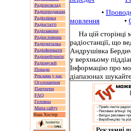
Радіорозклад
•
Провод
Радіопродакшн
Радіолінки
мовлення
•
Радіостатті
Радіозакони
На цій сторінці м
Радіословник
радіостанції, що в
Радіочиталка
Андрушівка Бердич
Радіоформати
Радіорейтинґи
у верхньому піддіа
Радіомузей
Інформацію про мо
Поради
діапазонах шукайт
Реклама у нас
Оголошення
Партнери
FAQ
Головна
Мапа сайту
Наш Хостер