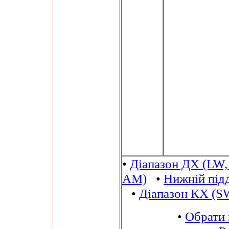
•
Діапазон ДХ (LW,
AM)
•
Нижній під
•
Діапазон КХ (S
•
Обрати 