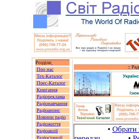
Розділи
:: Ра
Про нас
Тех-Каталог
Прес-Каталог
Книгарня
Радіореклама
Радіонавчання
Радіоанонс
Новини радіо
Радіожиття
•
Обрати 
Радіоакції
передач
•
Р
Радіостанції