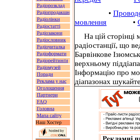
Радіорозклад
•
Провод
Радіопродакшн
Радіолінки
мовлення
•
Радіостатті
Радіозакони
На цій сторінці м
Радіословник
радіостанції, що в
Радіочиталка
Барвінкове Ізюмськ
Радіоформати
Радіорейтинґи
верхньому піддіап
Радіомузей
Інформацію про мо
Поради
діапазонах шукайт
Реклама у нас
Оголошення
Партнери
FAQ
Головна
Мапа сайту
Наш Хостер