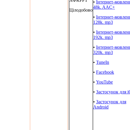
ХФКРРТ
•
Інтернет-мовлен
48k. AAC+
Цілодобово
•
Інтернет-мовлен
128k. mp3
•
Інтернет-мовлен
192k. mp3
•
Інтернет-мовлен
320k. mp3
•
TuneIn
•
Facebook
•
YouTube
•
Застосунок для 
•
Застосунок для
Android