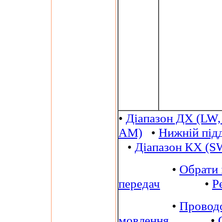
•
Діапазон ДХ (LW,
AM)
•
Нижній під
•
Діапазон КХ (S
•
Обрати 
передач
•
Р
•
Провод
мовлення
•