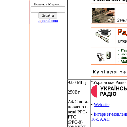
Пошук в Мережi:
u
a
portal.com
93.0 МГц
"Українське Радіо
250Вт
АФС вста-
•
Web-site
новлено на
вежі РРС-
•
Інтернет-мовлен
РТС
16k. AAC+
(РРС-8)