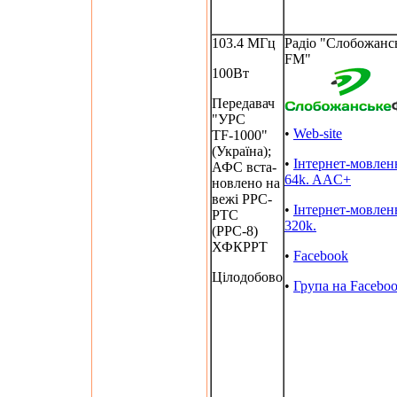
103.4 МГц
Радіо "Слобожанс
FM"
100Вт
Передавач
"УРС
•
Web-site
TF-1000"
(Україна);
•
Інтернет-мовлен
АФС вста-
64k. AAC+
новлено на
вежі РРС-
•
Інтернет-мовлен
РТС
320k.
(РРС-8)
ХФКРРТ
•
Facebook
Цілодобово
•
Група на Facebo