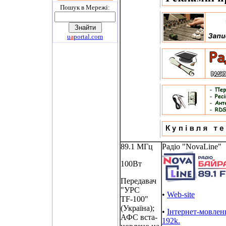
Пошук в Мережi:
u
a
portal.com
89.1 МГц
Радіо "NovaLine"
100Вт
Передавач
"УРС
•
Web-site
TF-100"
(Україна);
•
Інтернет-мовлен
АФС вста-
192k.