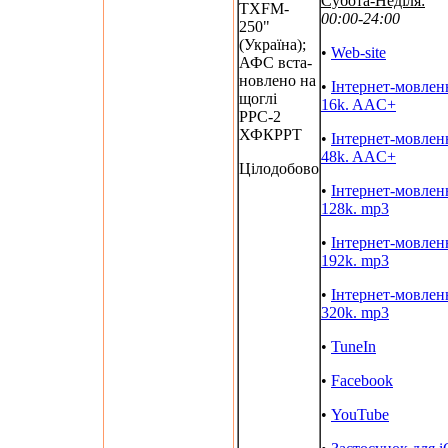
Субота-Неділя:
TXFM-
00:00-24:00
250"
(Україна);
•
Web-site
АФС вста-
новлено на
•
Інтернет-мовлен
щоглі
16k. AAC+
РРС-2
ХФКРРТ
•
Інтернет-мовлен
48k. AAC+
Цілодобово
•
Інтернет-мовлен
128k. mp3
•
Інтернет-мовлен
192k. mp3
•
Інтернет-мовлен
320k. mp3
•
TuneIn
•
Facebook
•
YouTube