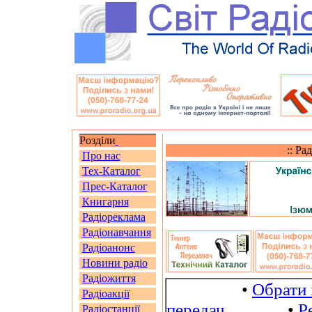
Розділи
:: Ра
Про нас
Тех-Каталог
Прес-Каталог
Книгарня
Радіореклама
Радіонавчання
Радіоанонс
Новини радіо
Радіожиття
•
Обрати 
Радіоакції
передач
•
Р
Радіостанції