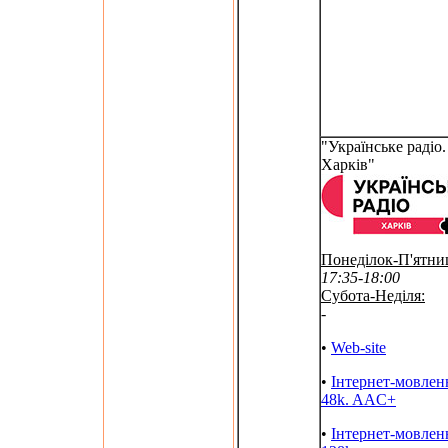
"Українське радіо.
Харків"
Понеділок-П'ятни
17:35-18:00
Субота-Неділя:
-
•
Web-site
•
Інтернет-мовлен
48k. AAC+
•
Інтернет-мовлен