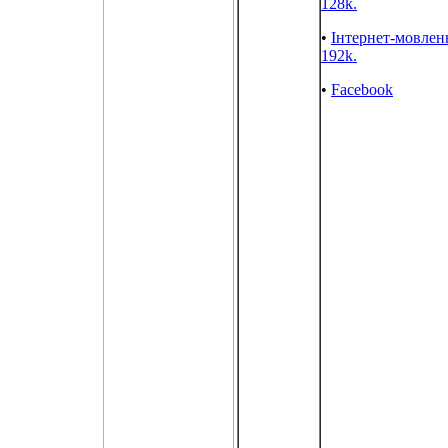
128k.
•
Інтернет-мовлен
192k.
•
Facebook