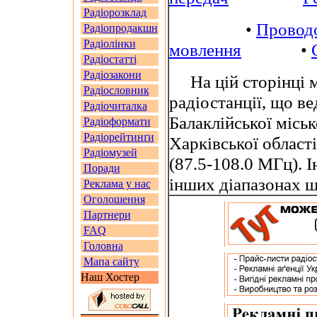
Радіорозклад
•
Провод
Радіопродакшн
Радіолінки
мовлення
•
Радіостатті
Радіозакони
На цій сторінці м
Радіословник
радіостанції, що в
Радіочиталка
Балаклійської місь
Радіоформати
Радіорейтинґи
Харківської област
Радіомузей
(87.5-108.0 МГц). 
Поради
інших діапазонах 
Реклама у нас
Оголошення
Партнери
FAQ
Головна
Мапа сайту
Наш Хостер