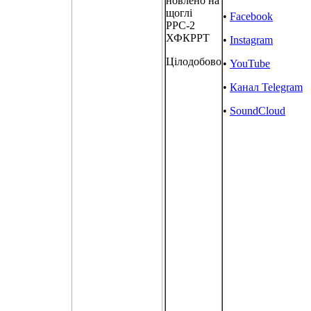
новлено на
щоглі
•
Facebook
РРС-2
ХФКРРТ
•
Instagram
Цілодобово
•
YouTube
•
Канал Telegram
•
SoundCloud