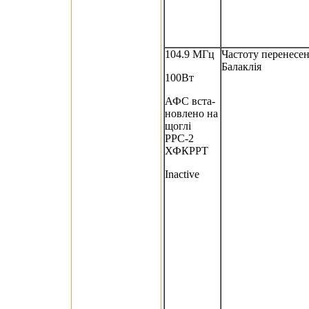
104.9 МГц
Частоту перенесен
Балаклія
100Вт
АФС вста-
новлено на
щоглі
РРС-2
ХФКРРТ
Inactive