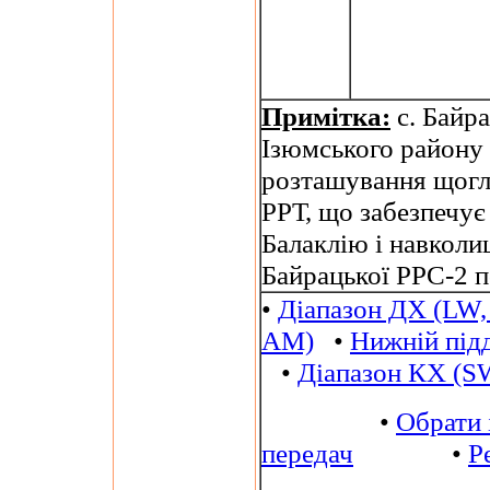
Примітка:
с. Байра
Ізюмського району 
розташування щогл
РРТ, що забезпечує
Балаклію і навколи
Байрацької РРС-2 п
•
Діапазон ДХ (LW,
AM)
•
Нижній під
•
Діапазон КХ (S
•
Обрати 
передач
•
Р