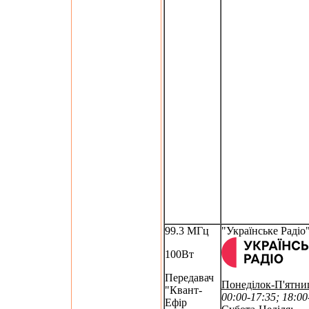
99.3 МГц
"Українське Радіо
100Вт
Передавач
Понеділок-П'ятни
"Квант-
00:00-17:35; 18:00
Ефір