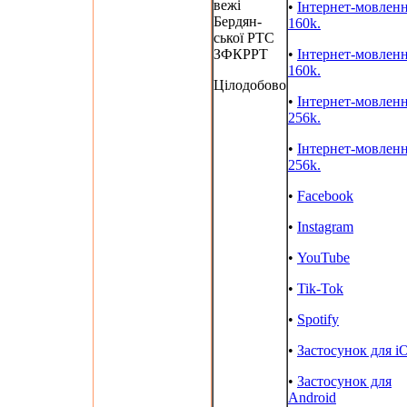
вежі
•
Інтернет-мовлен
Бердян-
160k.
ської РТС
ЗФКРРТ
•
Інтернет-мовлен
160k.
Цілодобово
•
Інтернет-мовлен
256k.
•
Інтернет-мовлен
256k.
•
Facebook
•
Instagram
•
YouTube
•
Tik-Tok
•
Spotify
•
Застосунок для i
•
Застосунок для
Android