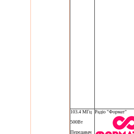
103.4 МГц
Радіо "Формат"
500Вт
Передавач