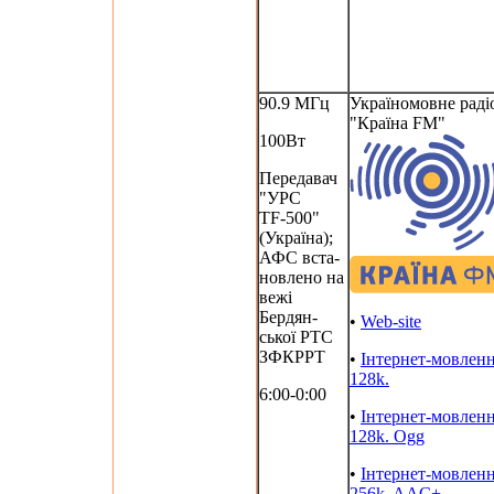
90.9 МГц
Україномовне раді
"Країна FM"
100Вт
Передавач
"УРС
TF-500"
(Україна);
АФС вста-
новлено на
вежі
Бердян-
•
Web-site
ської РТС
ЗФКРРТ
•
Інтернет-мовлен
128k.
6:00-0:00
•
Інтернет-мовлен
128k. Ogg
•
Інтернет-мовлен
256k. AAC+