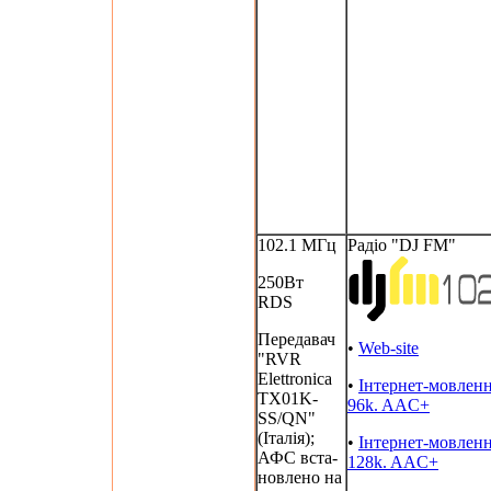
102.1 МГц
Радіо "DJ FM"
250Вт
RDS
Передавач
•
Web-site
"RVR
Elettronica
•
Інтернет-мовлен
TX01K-
96k. AAC+
SS/QN"
(Італія);
•
Інтернет-мовлен
АФС вста-
128k. AAC+
новлено на