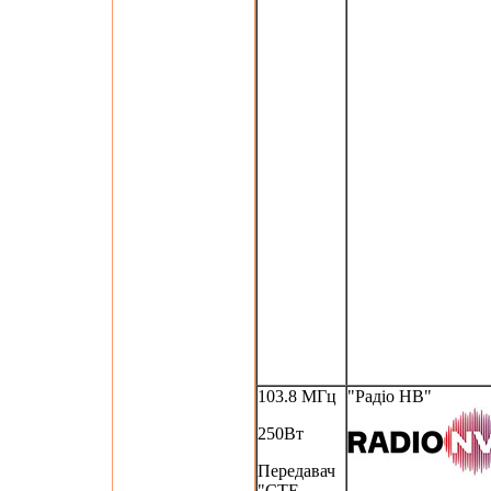
103.8 МГц
"Радіо НВ"
250Вт
Передавач
"CTE