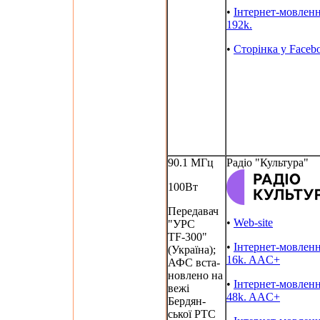
•
Інтернет-мовлен
192k.
•
Сторінка у Faceb
90.1 МГц
Радіо "Культура"
100Вт
Передавач
•
Web-site
"УРС
TF-300"
•
Інтернет-мовлен
(Україна);
16k. AAC+
АФС вста-
новлено на
•
Інтернет-мовлен
вежі
48k. AAC+
Бердян-
ської РТС