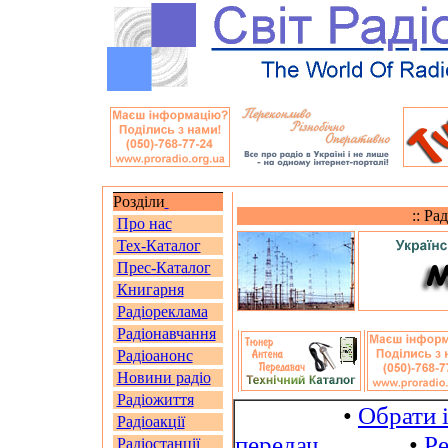
Розділи
:: Ра
Про нас
Тех-Каталог
Прес-Каталог
Книгарня
Радіореклама
Радіонавчання
Радіоанонс
Новини радіо
Радіожиття
•
Обрати 
Радіоакції
передач
•
Ре
Радіостанції