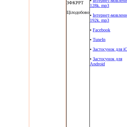
•
Інтернет-мовлен
ЗФКРРТ
128k. mp3
Цілодобово
•
Інтернет-мовлен
192k. mp3
•
Facebook
•
TuneIn
•
Застосунок для i
•
Застосунок для
Android