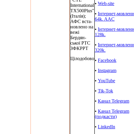
•
Web-site
International
TX500Plus"
•
Інтернет-мовлен
(Італія);
64k. AAC
АФС вста-
новлено на
•
Інтернет-мовлен
вежі
128k.
Бердян-
ської РТС
•
Інтернет-мовлен
ЗФКРРТ
320k.
Цілодобово
•
Facebook
•
Instagram
•
YouTube
•
Tik-Tok
•
Канал Telegram
•
Канал Telegram
(подкасти)
•
LinkedIn