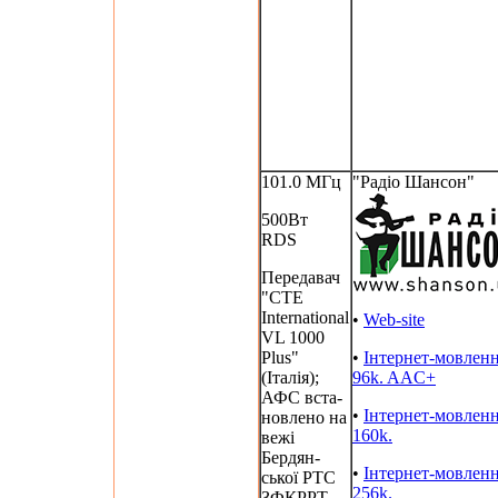
101.0 МГц
"Радіо Шансон"
500Вт
RDS
Передавач
"CTE
International
•
Web-site
VL 1000
Plus"
•
Інтернет-мовлен
(Італія);
96k. AAC+
АФС вста-
•
Інтернет-мовлен
новлено на
160k.
вежі
Бердян-
•
Інтернет-мовлен
ської РТС
256k.
ЗФКРРТ