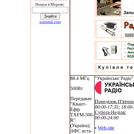
Пошук в Мережi:
u
a
portal.com
88.4 МГц
"Українське Радіо"
500Вт
Передавач
Понеділок-П'ятниц
"Квант-
00:00-17:35; 18:00
Ефір
Субота-Неділя:
TXFM-500-
00:00-24:00
R"
(Україна);
•
Web-site
АФС вста-