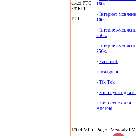
ської РТС
160k.
ЗФКРРТ
•
Інтернет-мовлен
F.Pl.
160k.
•
Інтернет-мовлен
256k.
•
Інтернет-мовлен
256k.
•
Facebook
•
Instagram
•
Tik-Tok
•
Застосунок для i
•
Застосунок для
Android
100.4 МГц
Радіо "Мелодія FM