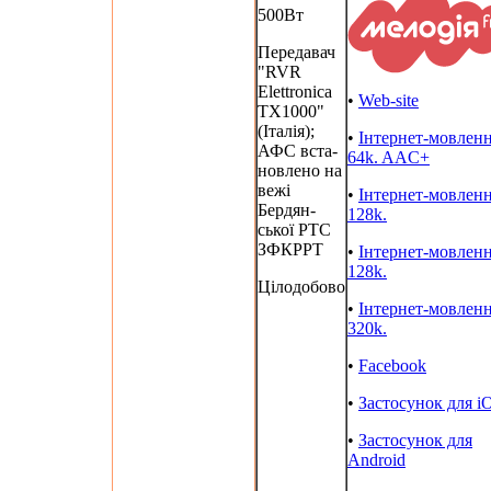
500Вт
Передавач
"RVR
Elettronica
•
Web-site
ТХ1000"
(Італія);
•
Інтернет-мовлен
АФС вста-
64k. AAC+
новлено на
вежі
•
Інтернет-мовлен
Бердян-
128k.
ської РТС
ЗФКРРТ
•
Інтернет-мовлен
128k.
Цілодобово
•
Інтернет-мовлен
320k.
•
Facebook
•
Застосунок для i
•
Застосунок для
Android