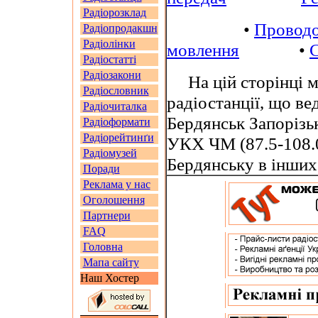
Радіорозклад
•
Проводо
Радіопродакшн
Радіолінки
мовлення
•
С
Радіостатті
Радіозакони
На цій сторінці м
Радіословник
радіостанції, що ве
Радіочиталка
Бердянськ Запорізьк
Радіоформати
Радіорейтинґи
УКХ ЧМ (87.5-108.
Радіомузей
Бердянську в інших
Поради
Реклама у нас
Оголошення
Партнери
FAQ
Головна
Мапа сайту
Наш Хостер