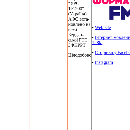
"УРС
TF-500"
(Україна);
АФС вста-
новлено на
•
Web-site
вежі
Бердян-
•
Інтернет-мовлен
ської РТС
128k.
ЗФКРРТ
•
Сторінка у Faceb
Цілодобово
•
Instagram