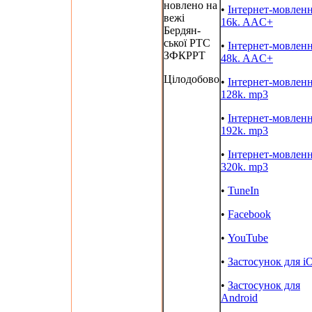
новлено на
•
Інтернет-мовлен
вежі
16k. AAC+
Бердян-
ської РТС
•
Інтернет-мовлен
ЗФКРРТ
48k. AAC+
Цілодобово
•
Інтернет-мовлен
128k. mp3
•
Інтернет-мовлен
192k. mp3
•
Інтернет-мовлен
320k. mp3
•
TuneIn
•
Facebook
•
YouTube
•
Застосунок для i
•
Застосунок для
Android