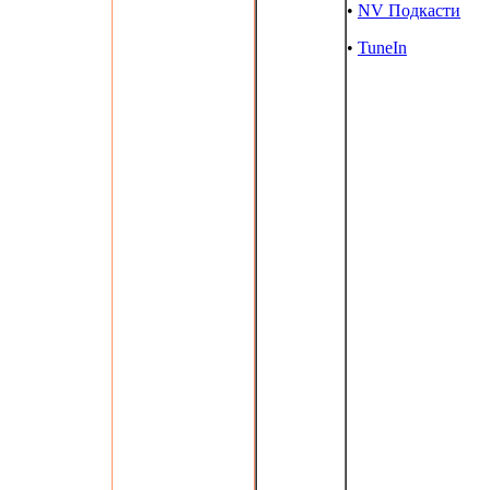
•
NV Подкасти
•
TuneIn