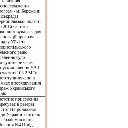
. Територія
озповсюдження
рограм - м. Бережани
міськрада)
ернопільської області.
о 2016 частота
икористовувалася для
рансляції програм
аналу УР-1 та
еорнопільського
бласного радіо;
овлення було
ризупинене через
апуск мовлення УР-1
а частоті 103.2 МГц.
астоту вилучено в
амках впорядкування
ереж Українського
діо.
астотне присвоєння
еребуває в резерві
астот Національної
ади України з питань
елерадіомовлення
рішення №411 від