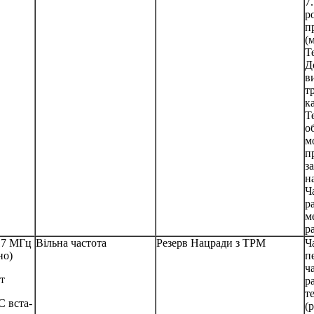
7
р
п
(
Т
Д
в
т
к
Т
о
м
п
з
н
Ч
р
м
ра
17 МГц
Вільна частота
Резерв Нацради з ТРМ
Ч
но)
п
ч
т
р
т
 вста-
(