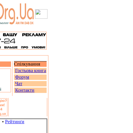
Спілкування
Гостьова книга
Форум
Чат
Контакти
•
Рейтинґи