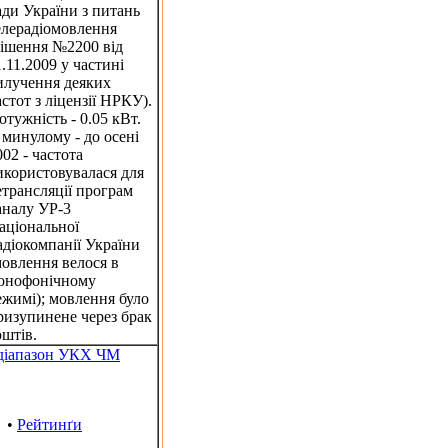
ади України з питань
елерадіомовлення
рішення №2200 від
1.11.2009 у частині
илучення деяких
астот з ліцензії НРКУ).
отужність - 0.05 кВт.
 минулому - до осені
002 - частота
икористовувалася для
етрансляції програм
аналу УР-3
аціональної
адіокомпанії України
мовлення велося в
онофонічному
ежимі); мовлення було
ризупинене через брак
оштів.
ддіапазон УКХ ЧМ
•
Рейтинґи