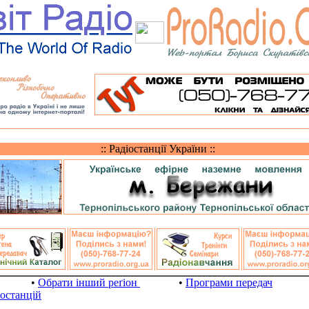
:: Радіостанції України ::
•
Обрати інший реґіон
•
Програми передач
іостанцій