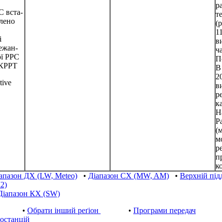
р
 вста-
т
лено
(
1
і
в
ежан-
ч
ої РРС
П
КРРТ
В
2
tive
в
р
к
Н
Р
(
м
р
п
к
апазон ДХ (LW, Meteo)
•
Діапазон СХ (MW, AM)
•
Верхній пі
2)
Діапазон КХ (SW)
•
Обрати інший реґіон
•
Програми передач
іостанцій