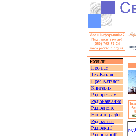
Розділи
Про нас
Тех-Каталог
Прес-Каталог
Книгарня
Радіореклама
Радіонавчання
Радіоанонс
Новини радіо
Радіожиття
Радіоакції
рад
Радіостанції