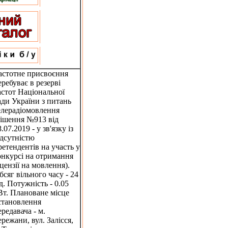
астотне присвоєння
еребуває в резерві
астот Національної
ади України з питань
елерадіомовлення
рішення №913 від
.07.2019 - у зв'язку із
ідсутністю
ретендентів на участь у
онкурсі на отримання
іцензії на мовлення).
бсяг вільного часу - 24
/д. Потужність - 0.05
Вт. Плановане місце
становлення
ередавача - м.
ережани, вул. Залісся,