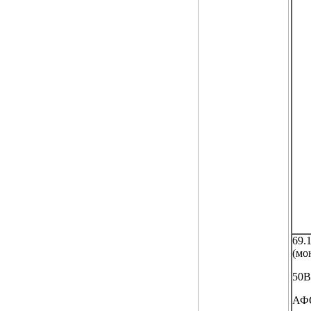
69.
(мо
50В
АФС