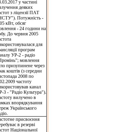
3.03.2017 у частині
илучення деяких
астот з ліцензії ПАТ
НСТУ"). Потужність -
.05 кВт, обсяг
овлення - 24 години на
обу. До червня 2005
астота
икористовувалася для
рансляції програм
аналу УР-2 - радіо
Промінь"; мовлення
уло призупинене через
рак коштів (з середни
истопада 2008 по
.02.2009 частоту
икористовував канал
Р-3 - "Радіо Культура").
астоту вилучено в
амках впорядкування
ереж Українського
діо.
астотне присвоєння
еребуває в резерві
астот Національної