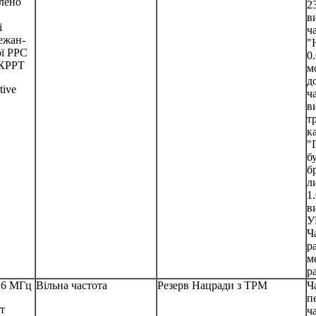
лено
2
в
і
ч
ежан-
"
ої РРС
0
КРРТ
м
д
tive
ч
в
т
к
"
б
б
л
1
в
У
Ч
р
м
ра
26 МГц
Вільна частота
Резерв Нацради з ТРМ
Ч
п
т
ч