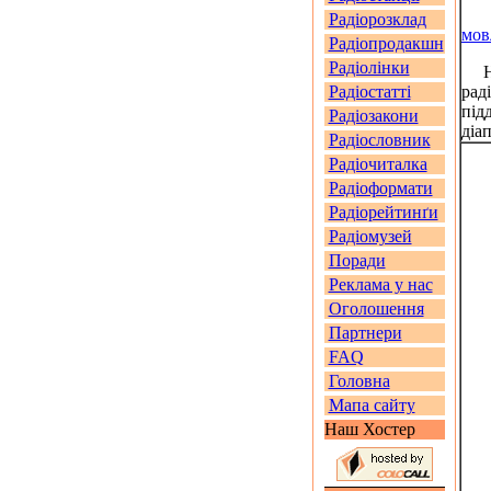
Радіорозклад
мов
Радіопродакшн
Радіолінки
На 
Радіостатті
рад
під
Радіозакони
діа
Радіословник
Радіочиталка
Радіоформати
Радіорейтинґи
Радіомузей
Поради
Реклама у нас
Оголошення
Партнери
FAQ
Головна
Мапа сайту
Наш Хостер