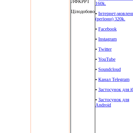
ЛФКРРТ
160k.
Цілодобово
•
Інтернет-мовлен
(реґіони) 320k.
•
Facebook
•
Instagram
•
Twitter
•
YouTube
•
Soundcloud
•
Канал Telegram
•
Застосунок для 
•
Застосунок для
Android