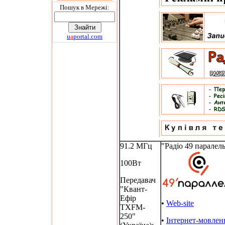
Пошук в Мережi:
u
a
portal.com
91.2 МГц
"Радіо 49 паралел
100Вт
Передавач
"Квант-
Ефір
•
Web-site
TXFM-
250"
•
Інтернет-мовлен