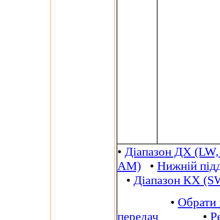
•
Діапазон ДХ (LW,
AM)
•
Нижній під
•
Діапазон КХ (S
•
Обрати 
передач
•
Р