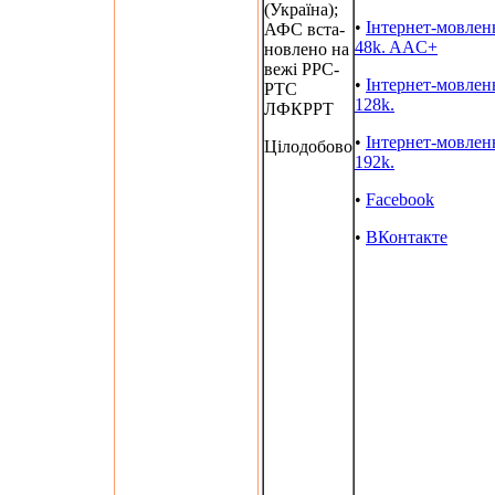
(Україна);
•
Інтернет-мовлен
АФС вста-
48k. AAC+
новлено на
вежі РРС-
•
Інтернет-мовлен
РТС
128k.
ЛФКРРТ
•
Інтернет-мовлен
Цілодобово
192k.
•
Facebook
•
ВКонтакте