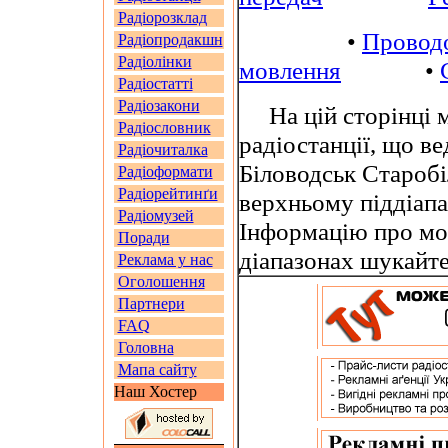
Радіорозклад
•
Провод
Радіопродакшн
Радіолінки
мовлення
•
Радіостатті
Радіозакони
На цій сторінці м
Радіословник
радіостанції, що в
Радіочиталка
Біловодськ Старобі
Радіоформати
Радіорейтинґи
верхньому піддіап
Радіомузей
Інформацію про мо
Поради
діапазонах шукайт
Реклама у нас
Оголошення
Партнери
FAQ
Головна
Мапа сайту
Наш Хостер