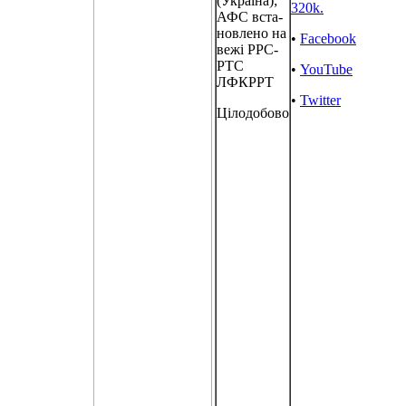
(Україна);
320k.
АФС вста-
новлено на
•
Facebook
вежі РРС-
РТС
•
YouTube
ЛФКРРТ
•
Twitter
Цілодобово