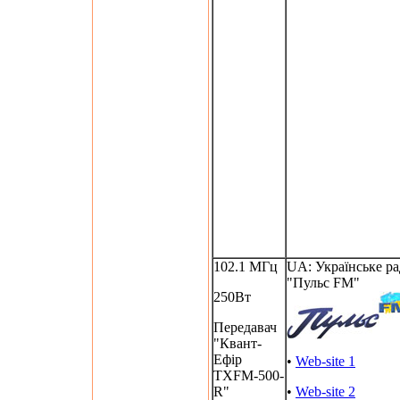
102.1 МГц
UA: Українське ра
"Пульс FM"
250Вт
Передавач
"Квант-
Ефір
•
Web-site 1
TXFM-500-
R"
•
Web-site 2