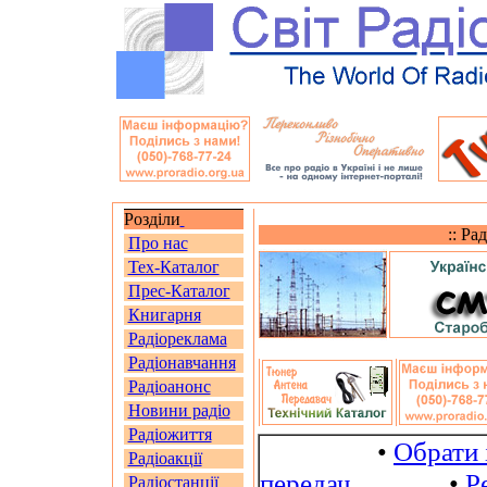
Розділи
:: Ра
Про нас
Тех-Каталог
Прес-Каталог
Книгарня
Радіореклама
Радіонавчання
Радіоанонс
Новини радіо
Радіожиття
•
Обрати 
Радіоакції
передач
•
Р
Радіостанції