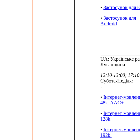
•
Застосунок для 
•
Застосунок для
Android
UA: Українське ра
Луганщина
12:10-13:00; 17:10
Субота-Неділя:
-
•
Інтернет-мовлен
48k. AAC+
•
Інтернет-мовлен
128k.
•
Інтернет-мовлен
192k.