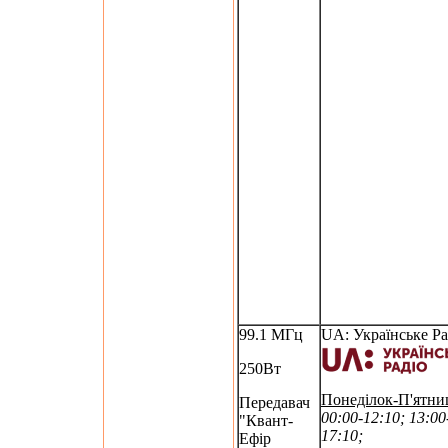
99.1 МГц
UA: Українське Ра
250Вт
Понеділок-П'ятни
Передавач
00:00-12:10; 13:00
"Квант-
17:10;
Ефір