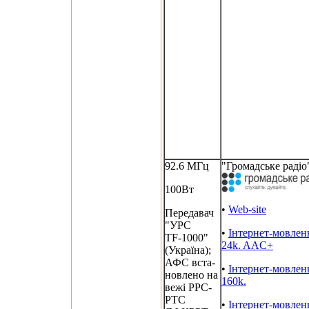
92.6 МГц
"Громадське радіо
100Вт
•
Web-site
Передавач
"УРС
•
Інтернет-мовлен
TF-1000"
24k. AAC+
(Україна);
АФС вста-
•
Інтернет-мовлен
новлено на
160k.
вежі РРС-
РТС
•
Інтернет-мовлен