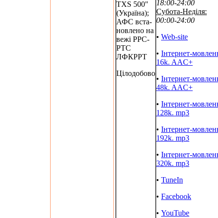
18:00-24:00
TXS 500"
Субота-Неділя:
(Україна);
00:00-24:00
АФС вста-
новлено на
•
Web-site
вежі РРС-
РТС
•
Інтернет-мовлен
ЛФКРРТ
16k. AAC+
Цілодобово
•
Інтернет-мовлен
48k. AAC+
•
Інтернет-мовлен
128k. mp3
•
Інтернет-мовлен
192k. mp3
•
Інтернет-мовлен
320k. mp3
•
TuneIn
•
Facebook
•
YouTube