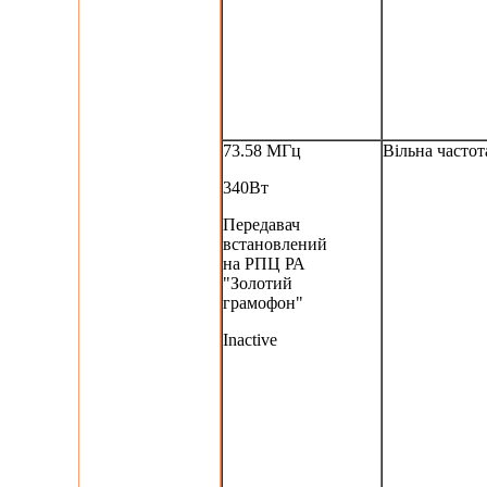
73.58 МГц
Вільна частот
340Вт
Передавач
встановлений
на РПЦ РА
"Золотий
грамофон"
Inactive