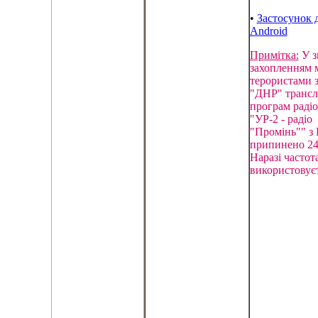
•
Застосунок 
Android
Примітка:
У зв
захопленням м
терористами з
"ДНР" трансл
програм раді
"УР-2 - радіо
"Промінь"" з
припинено 24
Наразі частота
використовуєт