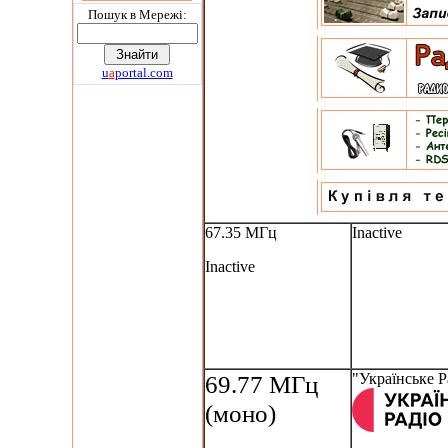
Пошук в Мережi:
u
a
portal.com
67.35 МГц
Inactive
Inactive
69.77 МГц
"Українське Р
(моно)