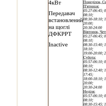
4кВт
Понеділок, Се
П'ятниця:
05:27-06:45; 0
Передавач
08:10;
встановлений
08:30-18:10; 1
20:00;
на щоглі
20:30-24:00
Вівторок, Чет
ДФКРРТ
05:27-06:45; 0
08:10;
Inactive
08:30-15:40; 1
18:10;
19:00-20:00; 
Субота:
05:57-06:10; 0
08:10;
08:30-12:40; 1
17:45;
18:00-18:10; 1
20:00;
20:30-24:00
Неділя:
05:57-06:10; 0
08:10;
08:30-15:45; 1