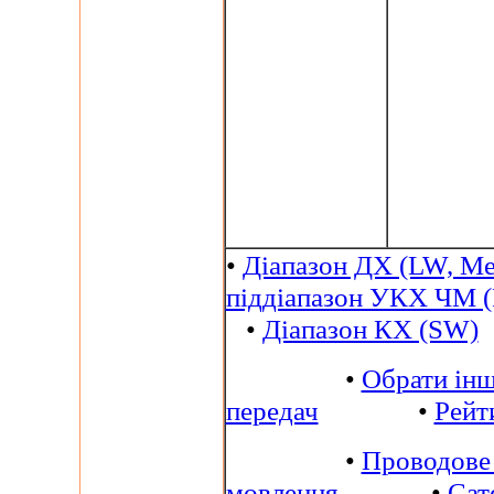
•
Діапазон ДХ (LW, Me
піддіапазон УКХ ЧМ 
•
Діапазон КХ (SW)
•
Обрати інш
передач
•
Рейт
•
Проводове
мовлення
•
Сат