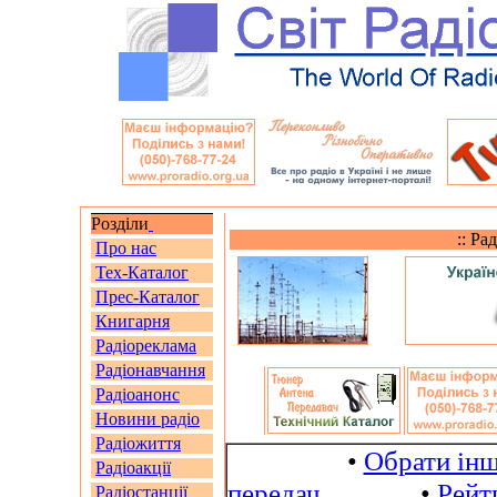
Розділи
:: Ра
Про нас
Тех-Каталог
Прес-Каталог
Книгарня
Радіореклама
Радіонавчання
Радіоанонс
Новини радіо
Радіожиття
•
Обрати інш
Радіоакції
передач
•
Рейт
Радіостанції