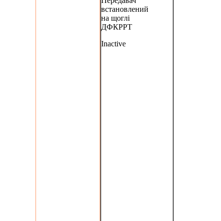
Передавач
встановлений
на щоглі
ДФКРРТ
Inactive