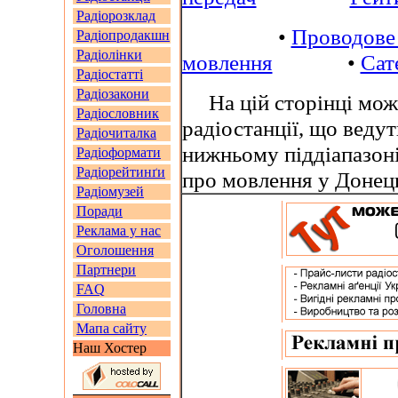
Радіорозклад
•
Проводове
Радіопродакшн
Радіолінки
мовлення
•
Сат
Радіостатті
Радіозакони
На цій сторінці можн
Радіословник
радіостанції, що веду
Радіочиталка
нижньому піддіапазон
Радіоформати
Радіорейтинґи
про мовлення у Донец
Радіомузей
Поради
Реклама у нас
Оголошення
Партнери
FAQ
Головна
Мапа сайту
Наш Хостер