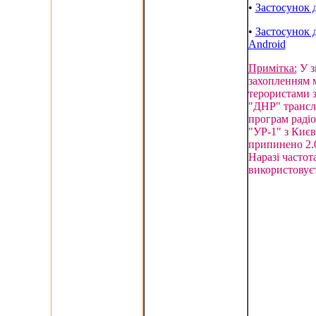
•
Застосунок 
•
Застосунок 
Android
Примітка:
У зв
захопленням м
терористами з
"ДНР" трансл
програм раді
"УР-1" з Києв
припинено 2.
Наразі частота
використовуєт