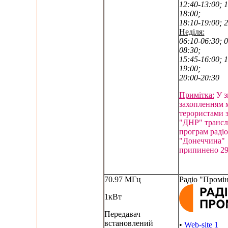
12:40-13:00; 1
18:00;
18:10-19:00; 
Неділя:
06:10-06:30; 0
08:30;
15:45-16:00; 1
19:00;
20:00-20:30
Примітка:
У зв
захопленням м
терористами з
"ДНР" трансл
програм радіо
"Донеччина"
припинено 29
70.97 МГц
Радіо "Промі
1кВт
Передавач
встановлений
•
Web-site 1