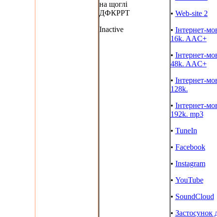
на щоглі
ДФКРРТ
•
Web-site 2
Inactive
•
Інтернет-мо
16k. AAC+
•
Інтернет-мо
48k. AAC+
•
Інтернет-мо
128k.
•
Інтернет-мо
192k. mp3
•
TuneIn
•
Facebook
•
Instagram
•
YouTube
•
SoundCloud
•
Застосунок 