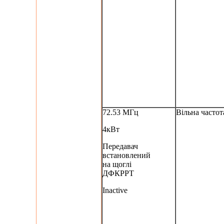
72.53 МГц
Вільна частот
4кВт
Передавач
встановлений
на щоглі
ДФКРРТ
Inactive