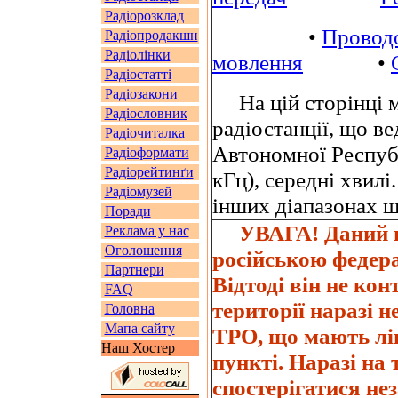
Радіорозклад
•
Провод
Радіопродакшн
Радіолінки
мовлення
•
Радіостатті
Радіозакони
На цій сторінці м
Радіословник
радіостанції, що в
Радіочиталка
Автономної Республ
Радіоформати
Радіорейтинґи
кГц), середні хвил
Радіомузей
інших діапазонах 
Поради
УВАГА! Даний на
Реклама у нас
Оголошення
російською федера
Партнери
Відтоді він не ко
FAQ
території наразі 
Головна
Мапа сайту
ТРО, що мають ліц
Наш Хостер
пункті. Наразі на
спостерігатися не