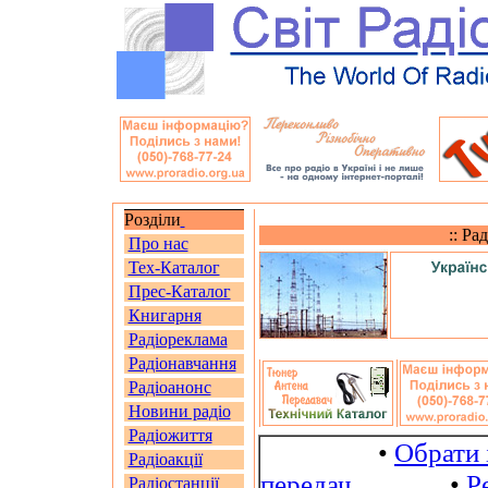
Розділи
:: Ра
Про нас
Тех-Каталог
Прес-Каталог
Книгарня
Радіореклама
Радіонавчання
Радіоанонс
Новини радіо
Радіожиття
•
Обрати 
Радіоакції
передач
•
Р
Радіостанції