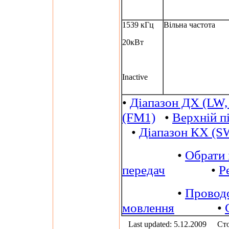
1539 кГц
Вільна частота
20кВт
Inactive
•
Діапазон ДХ (LW,
(FM1)
•
Верхній п
•
Діапазон КХ (S
•
Обрати 
передач
•
Р
•
Провод
мовлення
•
Last updated: 5.12.2009
Сто