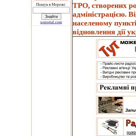
ТРО, створених р
Пошук в Мережi:
адміністрацією. В
населеному пункті 
u
a
portal.com
відновлення дії ук