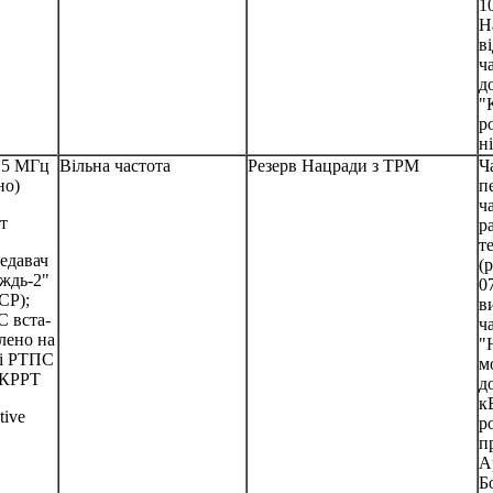
1
Н
в
ч
д
"
р
ні
15 МГц
Вільна частота
Резерв Нацради з ТРМ
Ч
но)
п
ч
т
р
т
едавач
(
ждь-2"
0
СР);
в
 вста-
ч
лено на
"
і РТПС
м
КРРТ
д
к
tive
р
п
А
Б