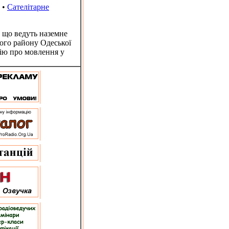
•
Сателітарне
 що ведуть наземне
кого району Одеської
ію про мовлення у