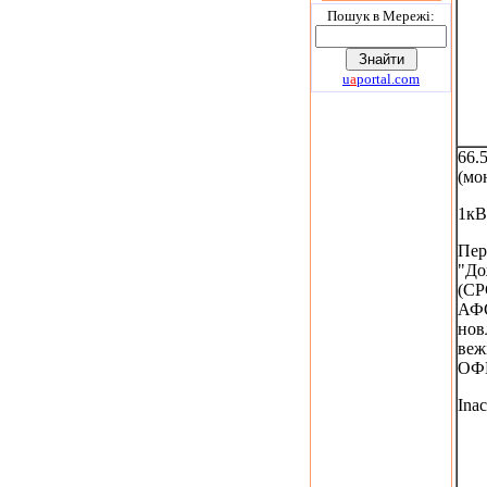
Пошук в Мережi:
u
a
portal.com
66.
(мо
1кВ
Пер
"До
(СР
АФС
нов
веж
ОФ
Inac