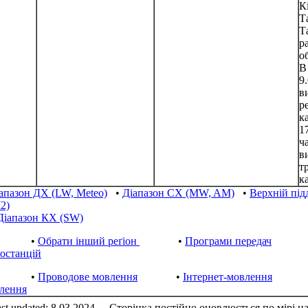
К
Т
Т
р
о
В
9
в
р
к
1
ч
в
т
к
апазон ДХ (LW, Meteo)
•
Діапазон СХ (MW, AM)
•
Верхній пі
2)
Діапазон КХ (SW)
•
Обрати інший реґіон
•
Програми передач
іостанцій
•
Проводове мовлення
•
Інтернет-мовлення
лення
st updated: 8.03.2024
Сторінка постійно оновлюється по мірі н