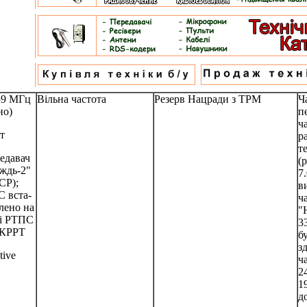
59 МГц
Вільна частота
Резерв Нацради з ТРМ
Ч
но)
п
ч
т
р
т
едавач
(
ждь-2"
7
СР);
в
 вста-
ч
лено на
"
і РТПС
3
КРРТ
б
з
tive
ч
2
1
д