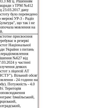
03.3 МГц. Рішенням
ацради з ТРМ №412
ід 23.03.2017 дану
астоту було переведено
о мережі УР-3 - Радіо
Культура", що так і не
озпочала мовлення на
й.
астотне присвоєння
еребуває в резерві
астот Національної
ади України з питань
елерадіомовлення
рішення №627 від
7.03.2024 у частині
илучення деяких
астот з ліцензії АТ
НСТУ"). Вільний обсяг
овлення - 24 години на
обу). Потужність - 4.0
Вт. Територія
озповсюдження
рограм: Ізмаїльський,
рцизький,
олградський,