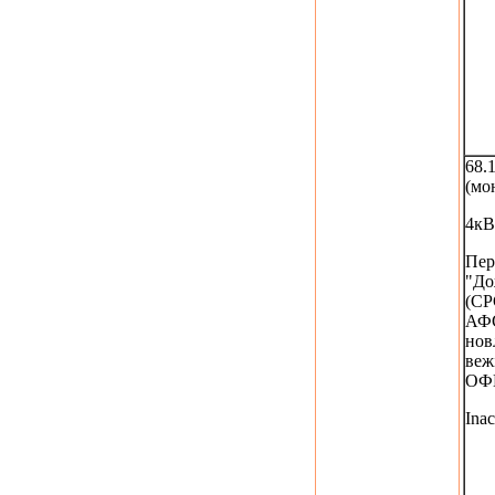
68.
(мо
4кВ
Пер
"До
(СР
АФС
нов
веж
ОФ
Inac