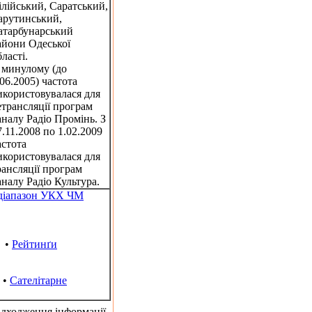
ілійський, Саратський,
арутинський,
атарбунарський
айони Одеської
бласті.
 минулому (до
.06.2005) частота
икористовувалася для
етрансляції програм
аналу Радіо Промінь. З
7.11.2008 по 1.02.2009
астота
икористовувалася для
рансляції програм
аналу Радіо Культура.
ддіапазон УКХ ЧМ
•
Рейтинґи
•
Сателітарне
адходження інформації