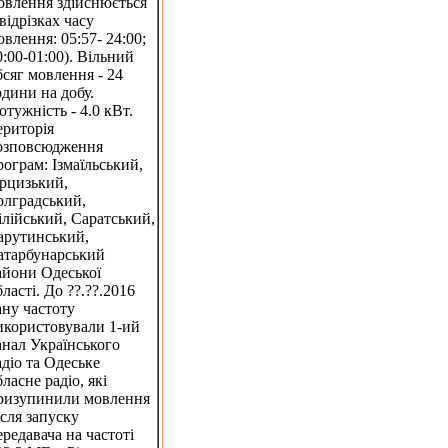
овлення здійснюється
 відрізках часу
овлення: 05:57- 24:00;
0:00-01:00). Вільний
бсяг мовлення - 24
одини на добу.
отужність - 4.0 кВт.
ериторія
озповсюдження
рограм: Ізмаїльський,
рцизький,
олградський,
ілійський, Саратський,
арутинський,
атарбунарський
айони Одеської
бласті. До ??.??.2016
ану частоту
икористовували 1-ий
анал Українського
адіо та Одеське
бласне радіо, які
ризупинили мовлення
ісля запуску
ередавача на частоті