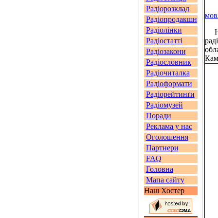
Радіорозклад
мов
Радіопродакшн
Радіолінки
На 
Радіостатті
рад
обл
Радіозакони
Кам
Радіословник
Радіочиталка
Радіоформати
Радіорейтинґи
Радіомузей
Поради
Реклама у нас
Оголошення
Партнери
FAQ
Головна
Мапа сайту
Наш Хостер