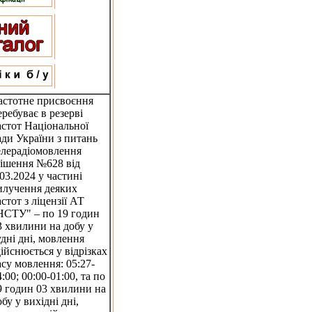
астотне присвоєння
еребуває в резерві
астот Національної
ади України з питань
елерадіомовлення
рішення №628 від
.03.2024 у частині
илучення деяких
астот з ліцензії АТ
НСТУ" – по 19 годин
3 хвилини на добу у
удні дні, мовлення
дійснюється у відрізках
асу мовлення: 05:27-
4:00; 00:00-01:00, та по
9 годин 03 хвилини на
обу у вихідні дні,