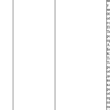
м
у
м
0
о
г
П
Т
р
п
А
Б
К
Т
Т
р
о
д
в
к
р
о
п
п
п