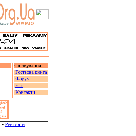
Спілкування
Гостьова книга
Форум
Чат
Контакти
•
Рейтинґи