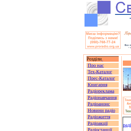
Розділи
Про нас
Тех-Каталог
Прес-Каталог
Книгарня
Радіореклама
Радіонавчання
Радіоанонс
Новини радіо
Радіожиття
Радіоакції
рад
Радіостанції