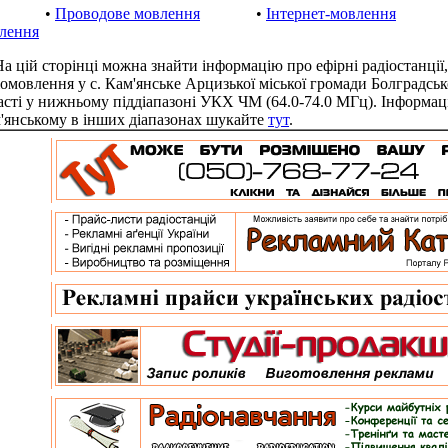
•
Проводове мовлення
•
Інтернет-мовлення
лення
цій сторінці можна знайти інформацію про ефірні радіостанції,
іомовлення у с. Кам'янське Арцизької міської громади Болградсь
асті у нижньому піддіапазоні УКХ ЧМ (64.0-74.0 МГц). Інформац
'янському в інших діапазонах шукайте
тут
.