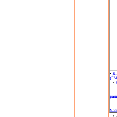
•
Ді
(FM
•
рад
мов
La