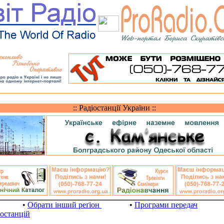
:: Радіостанції України ::
•
Обрати інший реґіон
•
Програми передач
іостанцій