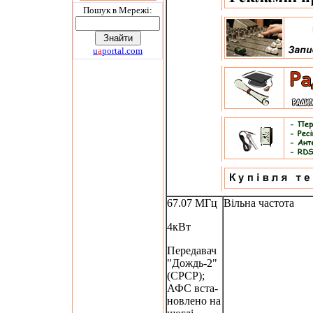
Пошук в Мережi:
u
a
portal.com
67.07 МГц
Вільна частота
4кВт
Передавач
"Дождь-2"
(СРСР);
АФС вста-
новлено на