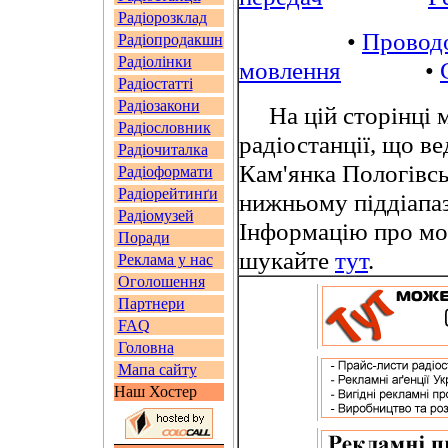
Радіорозклад
•
Провод
Радіопродакшн
Радіолінки
мовлення
•
Радіостатті
Радіозакони
На цій сторінці м
Радіословник
радіостанції, що в
Радіочиталка
Кам'янка Пологівсь
Радіоформати
Радіорейтинґи
нижньому піддіапа
Радіомузей
Інформацію про мов
Поради
шукайте
тут
.
Реклама у нас
Оголошення
Партнери
FAQ
Головна
Мапа сайту
Наш Хостер