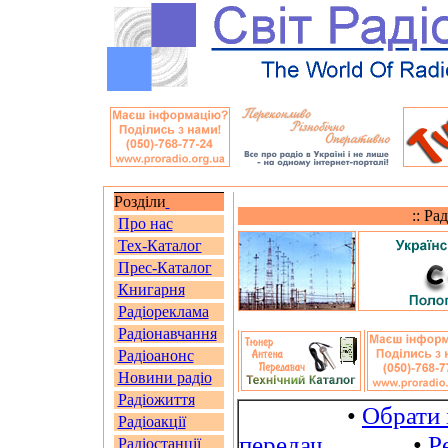
Розділи
:: Ра
Про нас
Тех-Каталог
Прес-Каталог
Книгарня
Радіореклама
Радіонавчання
Радіоанонс
Новини радіо
Радіожиття
•
Обрати 
Радіоакції
передач
•
Р
Радіостанції