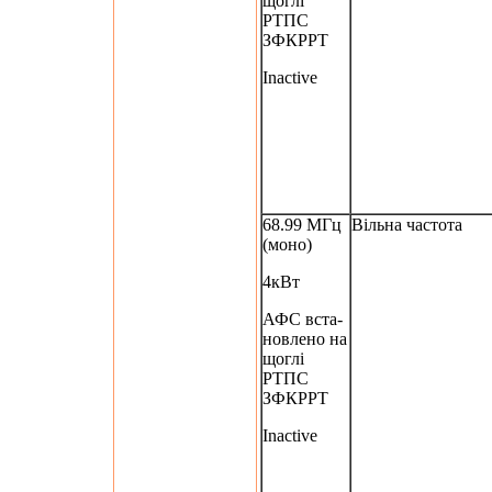
щоглі
РТПС
ЗФКРРТ
Inactive
68.99 МГц
Вільна частота
(моно)
4кВт
АФС вста-
новлено на
щоглі
РТПС
ЗФКРРТ
Inactive