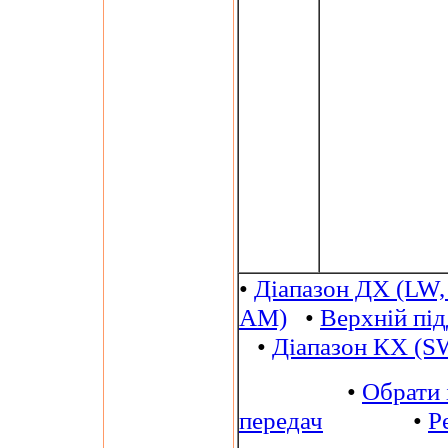
•
Діапазон ДХ (LW,
AM)
•
Верхній пі
•
Діапазон КХ (S
•
Обрати 
передач
•
Р