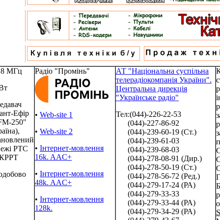
.8 МГц
Радіо "Промінь"
АТ "Національна суспільна
телерадіокомпанія України".
с
Вт
Центральна дирекція
р
"Українське радіо"
і
едавач
р
ант-Ефір
Тел:(044)-226-22-53
•
Web-site 1
з
M-250"
(044)-227-86-92
р
аїна),
•
Web-site 2
(044)-239-60-19 (Ст.)
з
ановлений
(044)-239-61-03
п
•
Інтернет-мовлення
вежі РТС
(044)-239-68-03
С
16k. AAC+
КРРТ
(044)-278-08-91 (Дир.)
С
(044)-278-50-19 (Ст.)
О
•
Інтернет-мовлення
одобово
(044)-278-56-72 (Ред.)
Г
48k. AAC+
(044)-279-17-24 (РА)
Б
(044)-279-33-33
р
•
Інтернет-мовлення
(044)-279-33-44 (РА)
о
128k.
(044)-279-34-29 (РА)
S