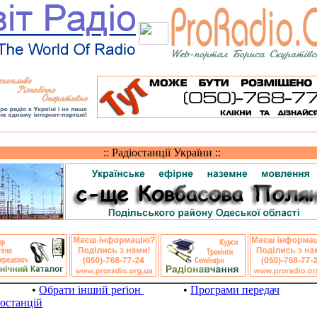
:: Радіостанції України ::
•
Обрати інший реґіон
•
Програми передач
іостанцій