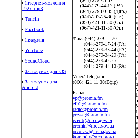
(044)-279-43-67
•
Інтернет-мовлення
(044)-279-44-13 (РА)
п
192k. mp3
(044)-279-80-85 (Дир.)
с
(044)-293-25-80 (Ст.)
м
•
TuneIn
(050)-421-11-30 (Ст.)
м
(067)-421-11-30 (Ст.)
9
•
Facebook
в
Факс:(044)-279-11-70
О
•
Instagram
(044)-279-17-24 (РА)
в
(044)-279-33-44 (РА)
•
YouTube
і
(044)-279-34-29 (РА)
м
(044)-279-42-25
•
SoundCloud
ш
(044)-279-44-13 (РА)
"
•
Застосунок для iOS
р
Viber/ Telegram:
1
•
Застосунок для
(066)-421-11-30(Ефір)
д
Android
М
E-mail:
1
vp@promin.fm
п
efir2@promin.fm
У
radio@promin.fm
1
pressa@promin.fm
п
ecentr@nrcu.gov.ua
м
promin@nrcu.gov.ua
К
nrcu-zw@nrcu.gov.ua
2
kommdir@nrcu.gov.ua