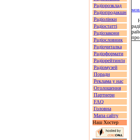
Радіорозклад
мов
Радіопродакшн
Радіолінки
На 
Радіостатті
рад
рай
Радіозакони
про
Радіословник
Радіочиталка
Радіоформати
Радіорейтинґи
Радіомузей
Поради
Реклама у нас
Оголошення
Партнери
FAQ
Головна
Мапа сайту
Наш Хостер