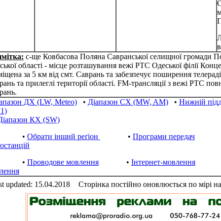
С
м
П
Л
в
мітка:
с-ще Ковбасова Поляна Савранської селищної громади П
ської області - місце розташування вежі РТС Одеської філії Конц
міщена за 5 км від смт. Саврань та забезпечує поширення телерад
рань та прилеглі території області. FM-трансляції з вежі РТС по
рань.
апазон ДХ (LW, Meteo)
•
Діапазон СХ (MW, AM)
•
Нижній під
1)
Діапазон КХ (SW)
•
Обрати інший реґіон
•
Програми передач
іостанцій
•
Проводове мовлення
•
Інтернет-мовлення
лення
st updated: 15.04.2018
Сторінка постійно оновлюється по мірі н