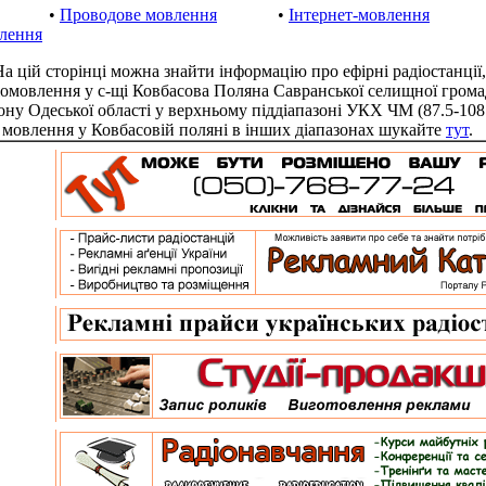
•
Проводове мовлення
•
Інтернет-мовлення
лення
цій сторінці можна знайти інформацію про ефірні радіостанції,
іомовлення у с-щі Ковбасова Поляна Савранської селищної грома
ону Одеської області у верхньому піддіапазоні УКХ ЧМ (87.5-10
 мовлення у Ковбасовій поляні в інших діапазонах шукайте
тут
.