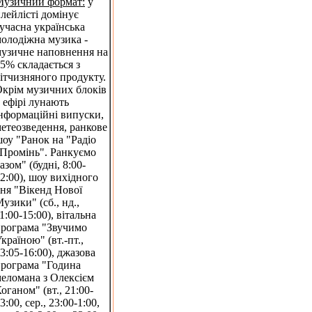
Музичний формат:
у
лейлісті домінує
учасна українська
олодіжна музика -
узичне наповнення на
5% складається з
ітчизняного продукту.
крім музичних блоків
 ефірі лунають
нформаційні випуски,
етеозведення, ранкове
оу "Ранок на "Радіо
Промінь". Ранкуємо
азом" (будні, 8:00-
2:00), шоу вихідного
ня "Вікенд Нової
узики" (сб., нд.,
1:00-15:00), вітальна
рограма "Звучимо
країною" (вт.-пт.,
3:05-16:00), джазова
рограма "Година
еломана з Олексієм
оганом" (вт., 21:00-
3:00, сер., 23:00-1:00,