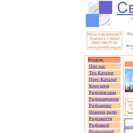
Розділи
Про нас
Тех-Каталог
Прес-Каталог
Книгарня
Радіореклама
Радіонавчання
Радіоанонс
Новини радіо
Радіожиття
Радіоакції
рад
Радіостанції