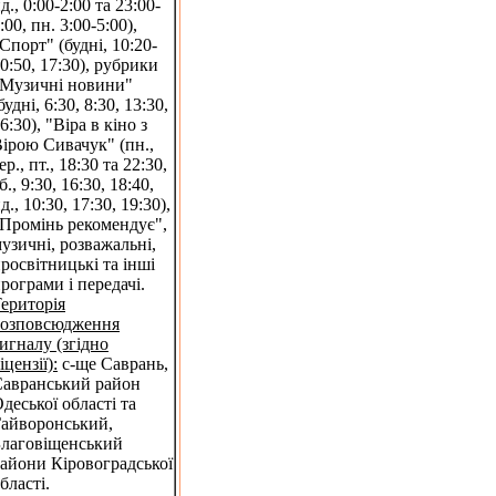
д., 0:00-2:00 та 23:00-
:00, пн. 3:00-5:00),
Спорт" (будні, 10:20-
0:50, 17:30), рубрики
Музичні новини"
будні, 6:30, 8:30, 13:30,
6:30), "Віра в кіно з
ірою Сивачук" (пн.,
ер., пт., 18:30 та 22:30,
б., 9:30, 16:30, 18:40,
д., 10:30, 17:30, 19:30),
Промінь рекомендує",
узичні, розважальні,
росвітницькі та інші
рограми і передачі.
ериторія
розповсюдження
игналу (згідно
іцензії):
с-ще Саврань,
авранський район
деської області та
айворонський,
лаговіщенський
айони Кіровоградської
бласті.