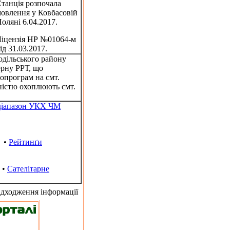
танція розпочала
овлення у Ковбасовій
оляні 6.04.2017.
іцензія НР №01064-м
ід 31.03.2017.
одільського району
ерну РРТ, що
іопрограм на смт.
вністю охоплюють смт.
діапазон УКХ ЧМ
•
Рейтинґи
•
Сателітарне
адходження інформації