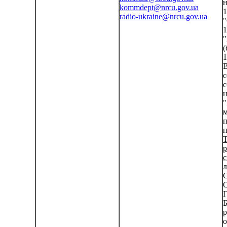
н
kommdept@nrcu.gov.ua
1
radio-ukraine@nrcu.gov.ua
"
1
"
(
1
В
с
с
н
"
м
п
п
Т
с
л
С
О
Г
Б
р
о