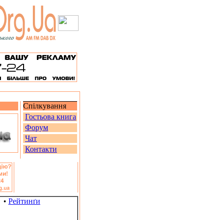
Спілкування
Гостьова книга
Форум
Чат
Контакти
•
Рейтинґи