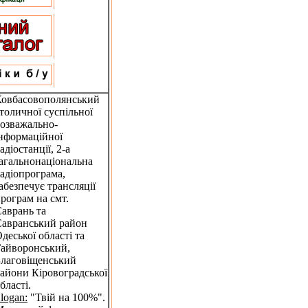
Ковбасовополянський
толичної суспільної
озважально-
нформаційної
адіостанції, 2-а
агальнонаціональна
адіопрограма,
абезпечує трансляції
рограм на смт.
аврань та
авранський район
деської області та
айворонський,
лаговіщенський
айони Кіровоградської
бласті.
logan:
"Твій на 100%".