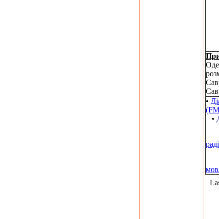
При
Оде
роз
Сав
Сав
•
Ді
(FM
•
рад
мов
La