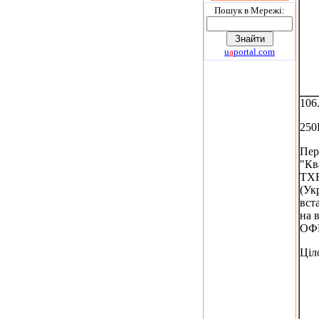
Пошук в Мережi:
u
a
portal.com
106
250
Пер
"Кв
TXF
(Укр
вст
на 
ОФ
Ціл