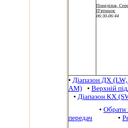
Понеділок, Сере
П'ятниця:
06:30-06:44
•
Діапазон ДХ (LW,
AM)
•
Верхній пі
•
Діапазон КХ (S
•
Обрати 
передач
•
Р