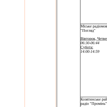
Міське радіомо
"Погляд"
Вівторок, Четве
06:30-06:44
Субота:
14:00-14:59
Козятинське ра
радіо "Промінь"