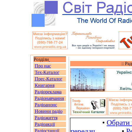
Розділи
:: Ра
Про нас
Тех-Каталог
Прес-Каталог
Книгарня
Радіореклама
Радіонавчання
Радіоанонс
Новини радіо
Радіожиття
•
Обрати 
Радіоакції
передач
•
Р
Радіостанції