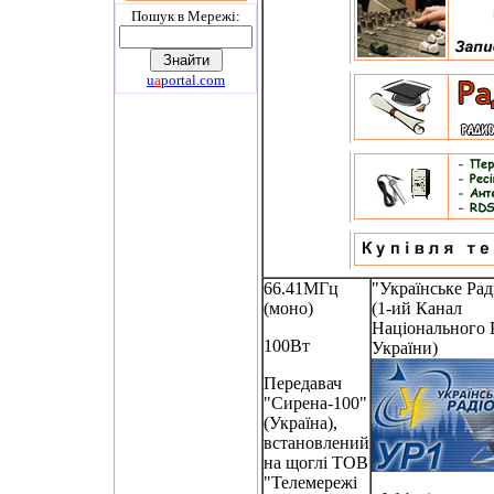
Пошук в Мережi:
u
a
portal.com
66.41МГц
"Українське Рад
(моно)
(1-ий Канал
Національного 
100Вт
України)
Передавач
"Сирена-100"
(Україна),
встановлений
на щоглі ТОВ
"Телемережі