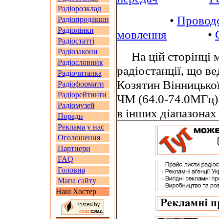
Радіорозклад
•
Провод
Радіопродакшн
Радіолінки
мовлення
•
Радіостатті
Радіозакони
На цій сторінці м
Радіословник
радіостанції, що в
Радіочиталка
Козятин Вінницької
Радіоформати
Радіорейтинґи
ЧМ (64.0-74.0МГц)
Радіомузей
в інших діапазона
Поради
Реклама у нас
Оголошення
Партнери
FAQ
Головна
Мапа сайту
Наш Хостер