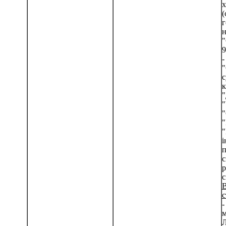
х
(
г
н
"
9
-
с
к
"
"
"
"
"
і
п
с
р
с
В
с
-
м
Л