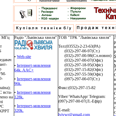
3 МГц
Радіо "Львівська хвиля"
ТОВ "ТРК "Львівська хвиля"
р
т
Тел:(03552)-2-23-63(РА)
н
S
(032)-297-00-97(Ст.)
р
(032)-297-00-98(Сл.новин)
S
•
Web-site
едавач
(032)-297-00-07(Офіс)
м
ант-
(032)-297-18-95(Офіс)
•
Інтернет-мовлення
р
(032)-297-15-82(Офіс)
64k. AAC+
A
FM-
(032)-297-55-59(Офіс)
О
0-
•
Інтернет-мовлення
(097)-297-00-07(Ст.)
в
96k.
н
аїна);
Факс:(032)-297-15-82
п
 вста-
•
Інтернет-мовлення
С
Viber/ WhatsApp/ Telegram:
лено на
128k.
с
(097)-297-00-07(Л.-Ефір)
лі
п
•
Інтернет-мовлення
РС
E-mail:
320k.
КРРТ
lvivwr@gmail.com