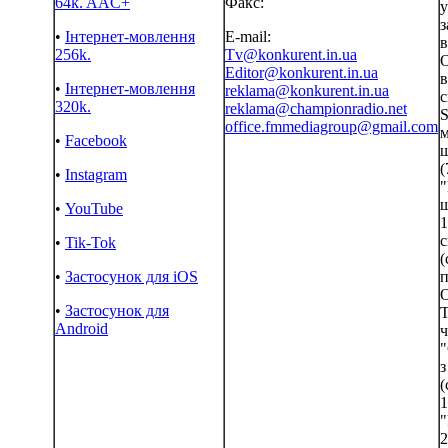
64k. AAC+
Факс:
у
з
•
Інтернет-мовлення
E-mail:
в
256k.
Tv@konkurent.in.ua
О
Editor@konkurent.in.ua
в
•
Інтернет-мовлення
reklama@konkurent.in.ua
с
320k.
reklama@championradio.net
S
office.fmmediagroup@gmail.com
м
•
Facebook
ш
(
•
Instagram
"
ш
•
YouTube
1
с
•
Tik-Tok
(
•
Застосунок для iOS
п
•
Застосунок для
Т
Android
ч
"
з
(
1
"
2