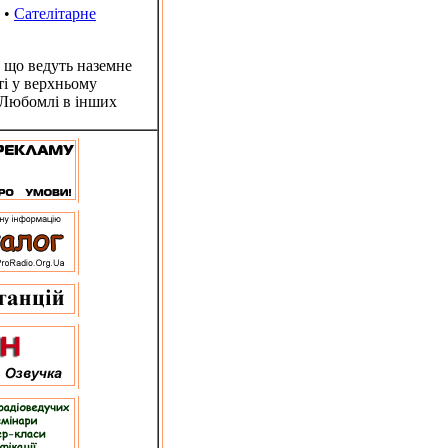
•
Сателітарне
 що ведуть наземне
ті у верхньому
 Любомлі в інших