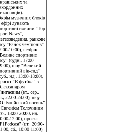
країнських та
акордонних
иконавців).
крім музичних блоків
 ефірі лунають
портивні новини "Top
port News",
етеозведення, ранкове
оу "Ранок чемпіонів"
7:00-10:00), вечірнє
Велике спортивне
оу" (будні, 17:00-
9:00), шоу "Великий
портивний вік-енд"
суб., нд., 13:00-18:00),
роєкт "Є футбол" з
Олександром
ингаєвим (вт., сер.,
т., 22:00-24:00), шоу
Олімпійський вогонь"
 Євгенієм Толочиним
сб., 18:00-20:00, нд.
0:00-12:00), проєкт
F1Podcast" (пт., 20:00-
1:00, сб., 10:00-11:00),