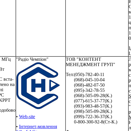
В
С
м
1
ц
п
1
0
І
L
7 МГц
"Радіо Чемпіон"
ТОВ "КОНТЕНТ
МЕНЕДЖМЕНТ ГРУП"
р
Вт
м
Тел:(050)-782-40-11
с
 вста-
(068)-045-10-04
р
лено на
(068)-482-07-50
п
лі
(095)-342-78-55
с
РС
(068)-505-09-28(К.)
S
КРРТ
(077)-615-37-77(К.)
с
(093)-983-48-57(К.)
"
одобово
(098)-505-09-28(К.)
р
•
Web-site
(099)-722-36-37(К.)
0-800-300-92-8(Ст-К.)
H
•
Інтернет-мовлення
л