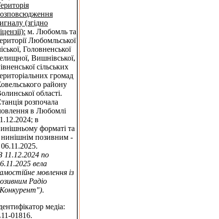
ериторія
розповсюдження
игналу (згідно
іцензії):
м. Любомль та
ериторії Любомльської
іської, Головненської
елищної, Вишнівської,
івненської сільських
ериторіальних громад
овельського району
олинської області.
танція розпочала
овлення в Любомлі
1.12.2024; в
инішньому форматі та
 нинішнім позивним -
 06.11.2025.
З 11.12.2024 по
6.11.2025 вела
амостійне мовлення із
озивним Радіо
Конкурент")
.
дентифікатор медіа:
11-01816.