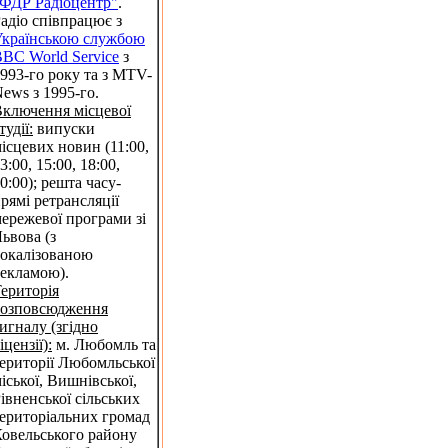
ФДР Радіоцентр"
.
адіо співпрацює з
Українською службою
BC World Service
з
993-го року та з MTV-
ews з 1995-го.
ключення місцевої
тудії:
випуски
ісцевих новин (11:00,
3:00, 15:00, 18:00,
0:00); решта часу-
рямі ретрансляції
ережевої програми зі
ьвова (з
окалізованою
екламою).
ериторія
розповсюдження
игналу (згідно
іцензії):
м. Любомль та
ериторії Любомльської
іської, Вишнівської,
івненської сільських
ериторіальних громад
овельського району