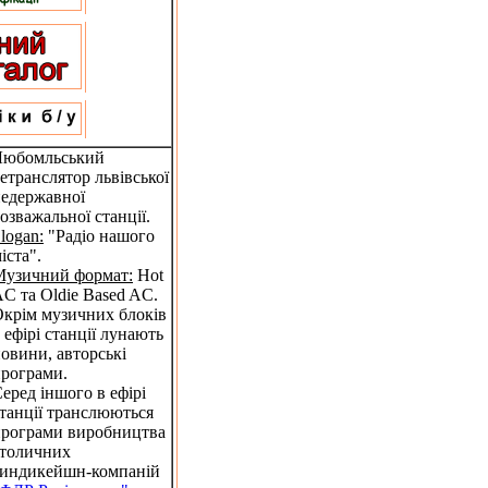
Любомльський
етранслятор львівської
едержавної
озважальної станції.
logan:
"Радіо нашого
іста".
Музичний формат:
Hot
C та Oldie Based AC.
крім музичних блоків
 ефірі станції лунають
овини, авторські
рограми.
еред іншого в ефірі
танції транслюються
рограми виробництва
столичних
синдикейшн-компаній