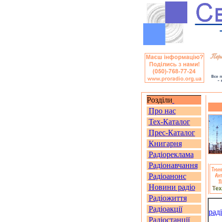
Розділи
Про нас
Тех-Каталог
Прес-Каталог
Книгарня
Радіореклама
Радіонавчання
Радіоанонс
Новини радіо
Радіожиття
Радіоакції
рад
Радіостанції