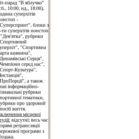
іт-парад "В яблучко"
сб., 10:00, нд., 18:00),
одина суперхітів
онстоп -
Суперспринт", блоки з
-ти суперхітів нонстоп
 "Дев'ятка", рубрики
"Спортивний
уперхіт", "Спортивна
арта киянина",
Динамівські Серця",
Чемпіони серед нас",
Спорт-Культура",
Інстанція",
ПроПорції", а також
нші інформаційно-
ізнавальні рубрики
портивної тематики,
убрики про здоровий
посіб життя.
ключення місцевої
тудії:
відсутні; весь час
 прямі ретрансляції
ережевої програми з
уцька.