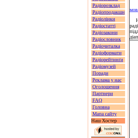
Радіорозклад
мов
Радіопродакшн
Радіолінки
На 
Радіостатті
рад
під
Радіозакони
діа
Радіословник
Радіочиталка
Радіоформати
Радіорейтинґи
Радіомузей
Поради
Реклама у нас
Оголошення
Партнери
FAQ
Головна
Мапа сайту
Наш Хостер