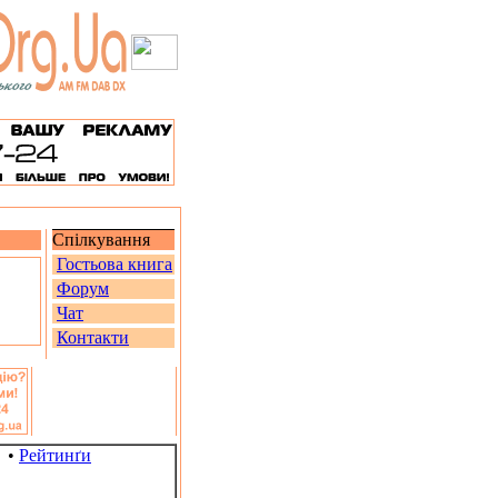
Спілкування
Гостьова книга
Форум
Чат
Контакти
•
Рейтинґи