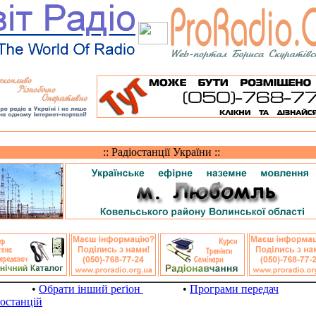
:: Радіостанції України ::
•
Обрати інший реґіон
•
Програми передач
іостанцій