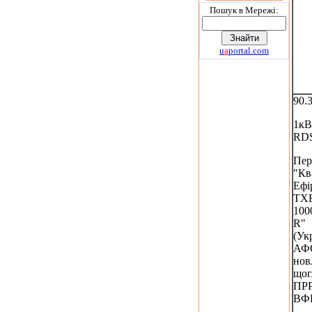
Пошук в Мережi:
u
a
portal.com
90.
1кВ
RD
Пер
"Кв
Ефі
TX
100
R"
(Укр
АФС
нов
щог
ПР
ВФ