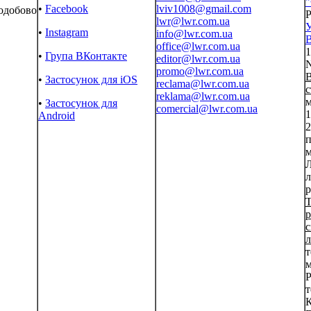
"
•
Facebook
lviv1008@gmail.com
одобово
Р
lwr@lwr.com.ua
•
Instagram
info@lwr.com.ua
B
office@lwr.com.ua
1
•
Група ВКонтакте
editor@lwr.com.ua
N
promo@lwr.com.ua
В
•
Застосунок для iOS
reclama@lwr.com.ua
с
reklama@lwr.com.ua
м
•
Застосунок для
comercial@lwr.com.ua
1
Android
2
п
м
Л
л
р
Т
с
л
т
м
Р
т
К