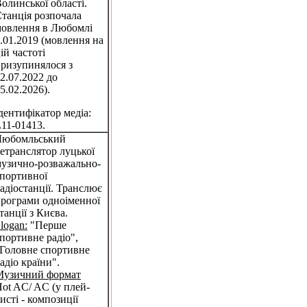
олинської області.
танція розпочала
овлення в Любомлі
.01.2019 (мовлення на
ій частоті
ризупинялося з
2.07.2022 до
5.02.2026).
дентифікатор медіа:
11-01413.
Любомльський
етранслятор луцької
узично-розважально-
портивної
адіостанції. Транслює
рограми одноіменної
танції з Києва.
logan:
"Перше
портивне радіо",
Головне спортивне
адіо країни".
Музичний формат
ot AC/ AC (у плей-
исті - композиції