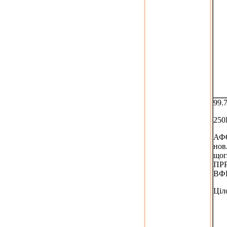
99.
250
АФС
нов
щог
ПР
ВФ
Ціл