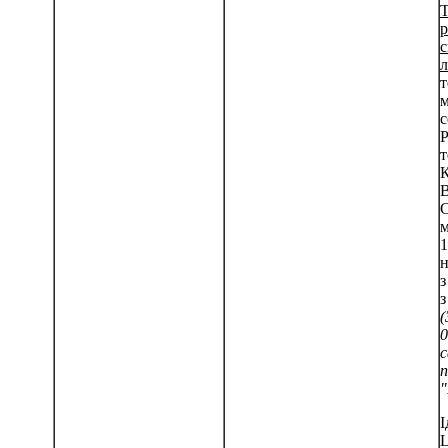
Т
с
л
т
м
с
Р
т
К
В
С
м
1
н
з
з
(
0
с
п
"
І
L