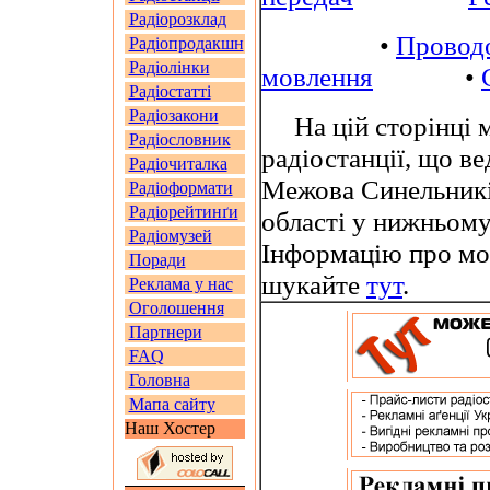
Радіорозклад
•
Провод
Радіопродакшн
Радіолінки
мовлення
•
Радіостатті
Радіозакони
На цій сторінці м
Радіословник
радіостанції, що в
Радіочиталка
Межова Синельникі
Радіоформати
Радіорейтинґи
області у нижньому
Радіомузей
Інформацію про мо
Поради
шукайте
тут
.
Реклама у нас
Оголошення
Партнери
FAQ
Головна
Мапа сайту
Наш Хостер