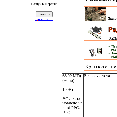
Пошук в Мережi:
u
a
portal.com
66.92 МГц
Вільна частота
(моно)
100Вт
АФС вста-
новлено на
вежі РРС-
РТС