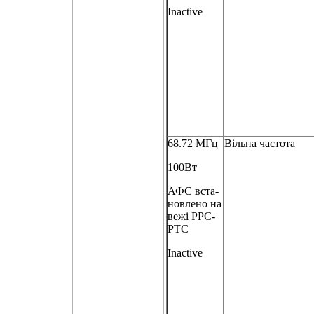
Inactive
68.72 МГц
Вільна частота
100Вт
АФС вста-
новлено на
вежі РРС-
РТС
Inactive