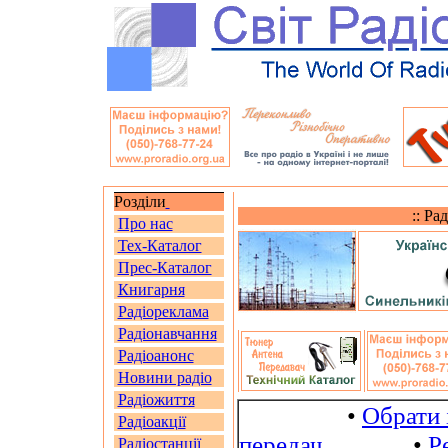
Розділи
:: Ра
Про нас
Тех-Каталог
Прес-Каталог
Книгарня
Радіореклама
Радіонавчання
Радіоанонс
Новини радіо
Радіожиття
•
Обрати 
Радіоакції
передач
•
Р
Радіостанції