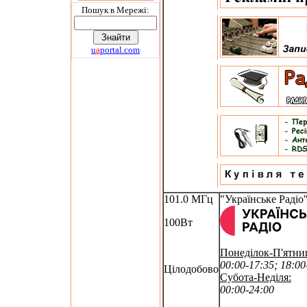
Пошук в Мережi:
u
a
portal.com
101.0 МГц
"Українське Радіо
100Вт
Понеділок-П'ятни
00:00-17:35; 18:00
Цілодобово
Субота-Неділя:
00:00-24:00