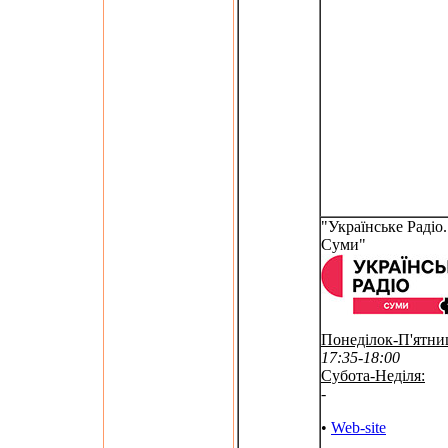
"Українське Радіо.
Суми"
Понеділок-П'ятни
17:35-18:00
Субота-Неділя:
-
•
Web-site