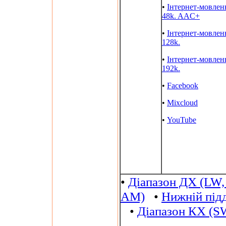
•
Інтернет-мовлен
48k. AAC+
•
Інтернет-мовлен
128k.
•
Інтернет-мовлен
192k.
•
Facebook
•
Mixcloud
•
YouTube
•
Діапазон ДХ (LW,
AM)
•
Нижній під
•
Діапазон КХ (S