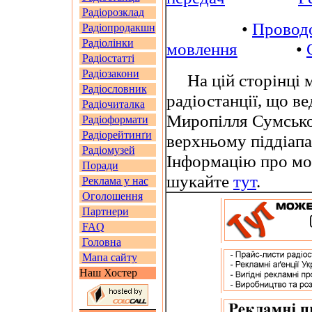
Радіорозклад
•
Провод
Радіопродакшн
Радіолінки
мовлення
•
Радіостатті
Радіозакони
На цій сторінці м
Радіословник
радіостанції, що ве
Радіочиталка
Миропілля Сумсько
Радіоформати
Радіорейтинґи
верхньому піддіап
Радіомузей
Інформацію про мо
Поради
шукайте
тут
.
Реклама у нас
Оголошення
Партнери
FAQ
Головна
Мапа сайту
Наш Хостер