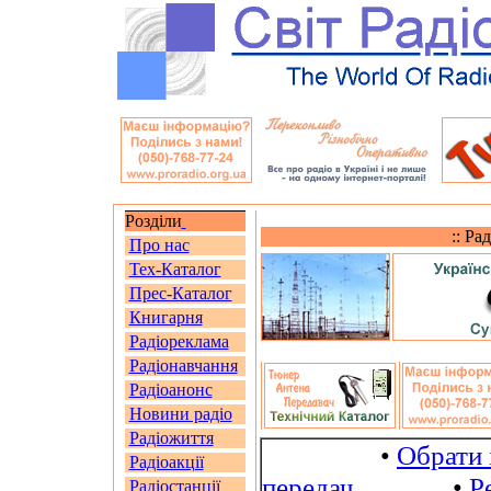
Розділи
:: Ра
Про нас
Тех-Каталог
Прес-Каталог
Книгарня
Радіореклама
Радіонавчання
Радіоанонс
Новини радіо
Радіожиття
•
Обрати 
Радіоакції
передач
•
Р
Радіостанції