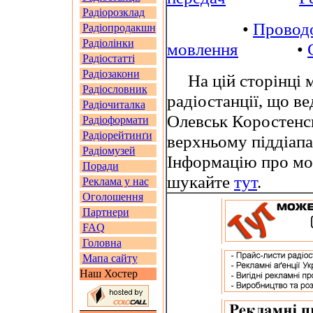
Радіорозклад
•
Провод
Радіопродакшн
Радіолінки
мовлення
•
Радіостатті
Радіозакони
На цій сторінці м
Радіословник
радіостанції, що в
Радіочиталка
Олевськ Коростенс
Радіоформати
Радіорейтинґи
верхньому піддіап
Радіомузей
Інформацію про мо
Поради
шукайте
тут
.
Реклама у нас
Оголошення
Партнери
FAQ
Головна
Мапа сайту
Наш Хостер