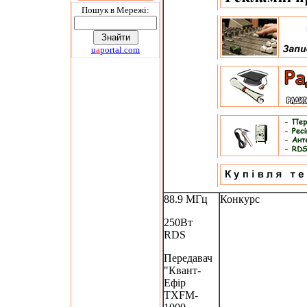
Пошук в Мережi:
u
a
portal.com
88.9 МГц
Конкурс
250Вт
RDS
Передавач
"Квант-
Ефір
TXFM-