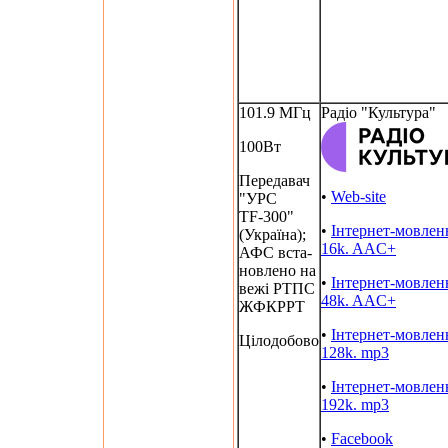
101.9 МГц
Радіо "Культура"
100Вт
Передавач
•
Web-site
"УРС
TF-300"
•
Інтернет-мовлен
(Україна);
16k. AAC+
АФС вста-
новлено на
•
Інтернет-мовлен
вежі РТПС
48k. AAC+
ЖФКРРТ
•
Інтернет-мовлен
Цілодобово
128k. mp3
•
Інтернет-мовлен
192k. mp3
•
Facebook