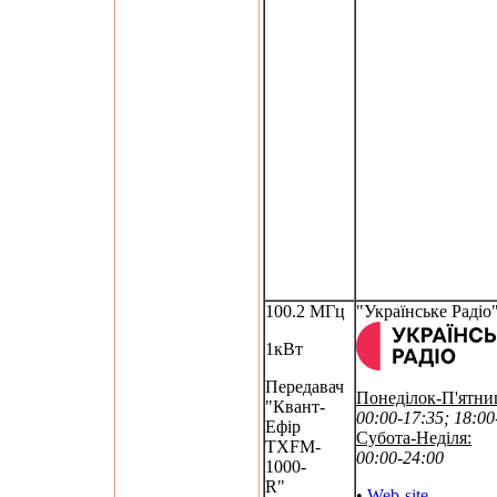
100.2 МГц
"Українське Радіо
1кВт
Передавач
Понеділок-П'ятни
"Квант-
00:00-17:35; 18:00
Ефір
Субота-Неділя:
TXFM-
00:00-24:00
1000-
R"
•
Web-site