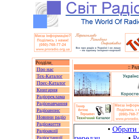
Розділи
:: Ра
Про нас
Тех-Каталог
Прес-Каталог
Книгарня
Радіореклама
Радіонавчання
Радіоанонс
Новини радіо
Радіожиття
•
Обрати 
Радіоакції
передач
•
Р
Радіостанції