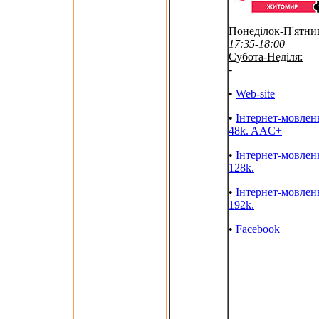
Понеділок-П'ятни
17:35-18:00
Субота-Неділя:
-
•
Web-site
•
Інтернет-мовлен
48k. AAC+
•
Інтернет-мовлен
128k.
•
Інтернет-мовлен
192k.
•
Facebook