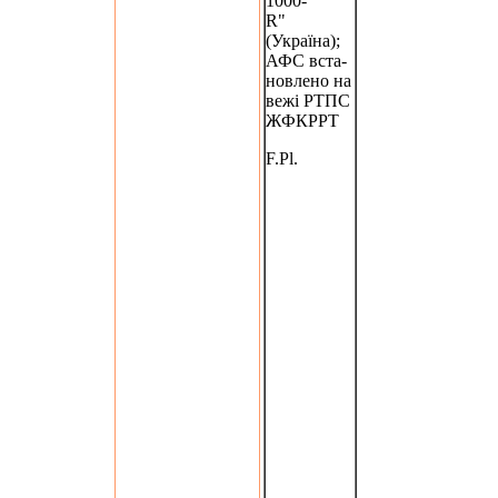
1000-
R"
(Україна);
АФС вста-
новлено на
вежі РТПС
ЖФКРРТ
F.Pl.