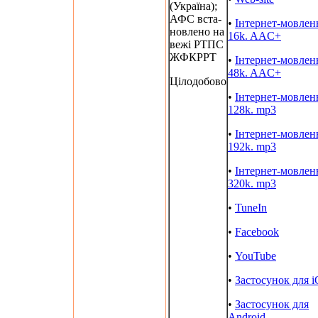
(Україна);
АФС вста-
•
Інтернет-мовлен
новлено на
16k. AAC+
вежі РТПС
ЖФКРРТ
•
Інтернет-мовлен
48k. AAC+
Цілодобово
•
Інтернет-мовлен
128k. mp3
•
Інтернет-мовлен
192k. mp3
•
Інтернет-мовлен
320k. mp3
•
TuneIn
•
Facebook
•
YouTube
•
Застосунок для 
•
Застосунок для
Android