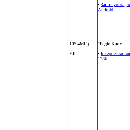
•
Застосунок дл
Android
105.4МГц
"Радіо Крим"
F.Pl.
•
Інтернет-мовл
128k.