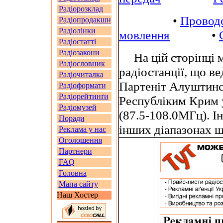
Радіорозклад
•
Провод
Радіопродакшн
Радіолінки
мовлення
•
Радіостатті
Радіозакони
На цій сторінці м
Радіословник
радіостанції, що в
Радіочиталка
Партеніт Алуштинс
Радіоформати
Радіорейтинґи
Республіким Крим 
Радіомузей
(87.5-108.0МГц). І
Поради
інших діапазонах 
Реклама у нас
Оголошення
Партнери
FAQ
Головна
Мапа сайту
Наш Хостер