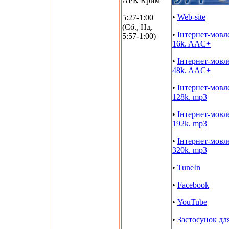
АРК Крим
•
Web-site
5:27-1:00
(Сб., Нд.
•
Інтернет-мовл
5:57-1:00)
16k. AAC+
•
Інтернет-мовл
48k. AAC+
•
Інтернет-мовл
128k. mp3
•
Інтернет-мовл
192k. mp3
•
Інтернет-мовл
320k. mp3
•
TuneIn
•
Facebook
•
YouTube
•
Застосунок дл