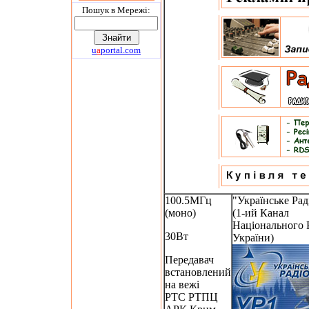
Пошук в Мережi:
u
a
portal.com
100.5МГц
"Українське Рад
(моно)
(1-ий Канал
Національного 
30Вт
України)
Передавач
встановлений
на вежі
РТС РТПЦ