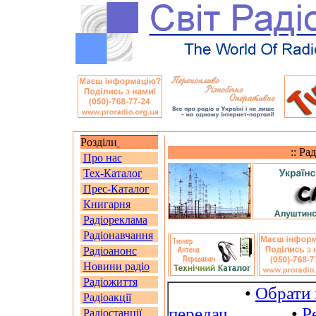
Розділи
:: Ра
Про нас
Тех-Каталог
Прес-Каталог
Книгарня
Радіореклама
Радіонавчання
Радіоанонс
Новини радіо
Радіожиття
•
Обрати 
Радіоакції
передач
•
Р
Радіостанції