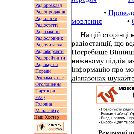
Радіорозклад
•
Провод
Радіопродакшн
Радіолінки
мовлення
•
Радіостатті
Радіозакони
На цій сторінці м
Радіословник
радіостанції, що в
Радіочиталка
Погребище Вінницьк
Радіоформати
Радіорейтинґи
нижньому піддіапа
Радіомузей
Інформацію про мо
Поради
діапазонах шукайт
Реклама у нас
Оголошення
Партнери
FAQ
Головна
Мапа сайту
Наш Хостер