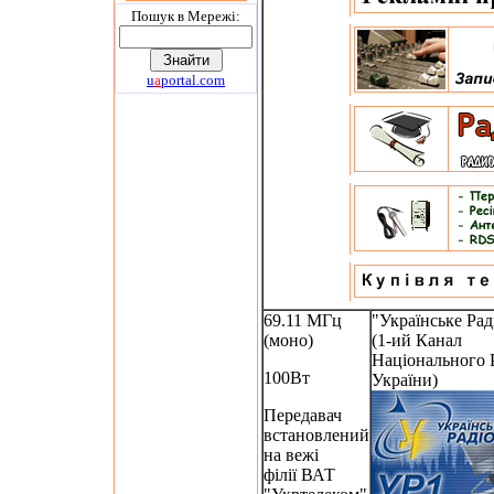
Пошук в Мережi:
u
a
portal.com
69.11 МГц
"Українське Рад
(моно)
(1-ий Канал
Національного 
100Вт
України)
Передавач
встановлений
на вежі
філії ВАТ