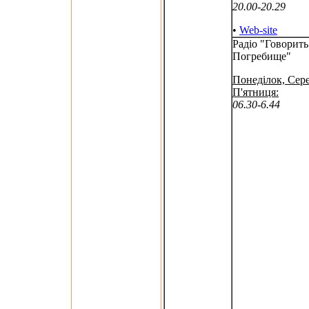
20.00-20.29
•
Web-site
Радіо "Говорить
Погребище"
Понеділок, Сере
П'ятниця:
06.30-6.44