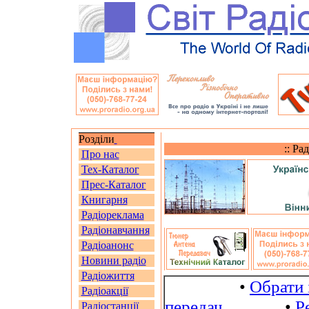
Розділи
:: Ра
Про нас
Тех-Каталог
Прес-Каталог
Книгарня
Радіореклама
Радіонавчання
Радіоанонс
Новини радіо
Радіожиття
•
Обрати 
Радіоакції
передач
•
Р
Радіостанції