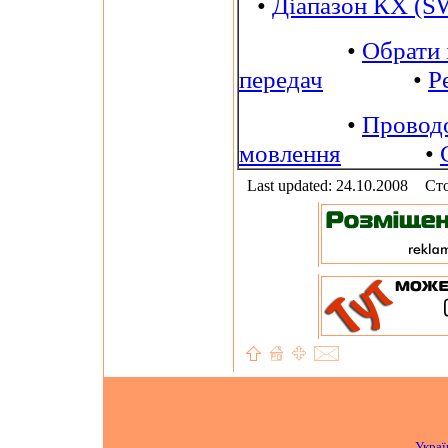
•
Діапазон КХ (S
•
Обрати 
передач
•
Р
•
Провод
мовлення
•
Last updated: 24.10.2008
Сто
Украї