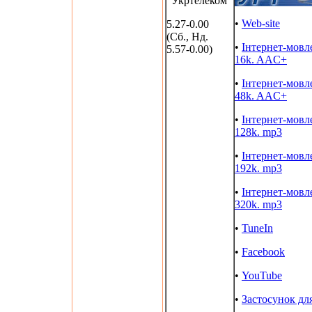
"Укртелеком"
•
Web-site
5.27-0.00
(Сб., Нд.
•
Інтернет-мовл
5.57-0.00)
16k. AAC+
•
Інтернет-мовл
48k. AAC+
•
Інтернет-мовл
128k. mp3
•
Інтернет-мовл
192k. mp3
•
Інтернет-мовл
320k. mp3
•
TuneIn
•
Facebook
•
YouTube
•
Застосунок дл