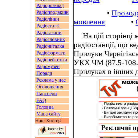
Радіорозклад
•
Провод
Радіопродакшн
Радіолінки
мовлення
•
Радіостатті
Радіозакони
На цій сторінці м
Радіословник
радіостанції, що в
Радіочиталка
Прилуки Чернігівсь
Радіоформати
Радіорейтинґи
УКХ ЧМ (87.5-108.
Радіомузей
Прилуках в інших 
Поради
Реклама у нас
Оголошення
Партнери
FAQ
Головна
Мапа сайту
Наш Хостер