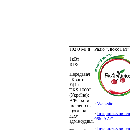
102.0 МГц
Радіо "Люкс FM"
1кВт
RDS
Передавач
"Квант
Ефір
TXS 1000"
(Україна);
АФС вста-
•
Web-site
новлено на
щоглі на
•
Інтернет-мовле
даху
96k. AAC+
адмінбудівлі
•
Інтернет-мовле