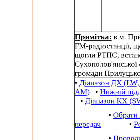
Примітка:
в м. Пр
FM-радіостанції, щ
щогли РТПС, встано
Сухополов'янської с
громади Прилуцьког
•
Діапазон ДХ (LW,
AM)
•
Нижній під
•
Діапазон КХ (S
•
Обрати 
передач
•
Р
•
Провод