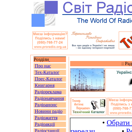
Розділи
:: Ра
Про нас
Тех-Каталог
Прес-Каталог
Книгарня
Радіореклама
Радіонавчання
Радіоанонс
Новини радіо
Радіожиття
•
Обрати 
Радіоакції
передач
•
Р
Радіостанції