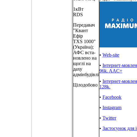
1кВт
RDS
Передавач
"Квант
Ефір
TXS 1000"
(Україна);
АФС вста-
•
Web-site
новлено на
щоглі на
•
Інтернет-мовле
даху
96k. AAC+
адмінбудівлі
•
Інтернет-мовле
Цілодобово
128k.
•
Facebook
•
Instagram
•
Twitter
•
Застосунок для 