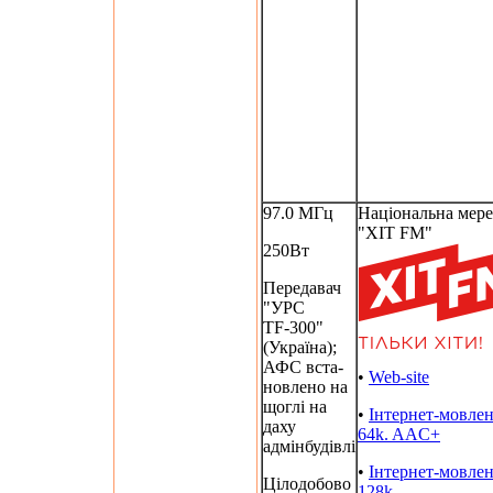
97.0 МГц
Національна мер
"ХIT FM"
250Вт
Передавач
"УРС
TF-300"
(Україна);
АФС вста-
•
Web-site
новлено на
щоглі на
•
Інтернет-мовле
даху
64k. AAC+
адмінбудівлі
•
Інтернет-мовле
Цілодобово
128k.