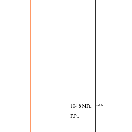
104.8 МГц
***
F.Pl.