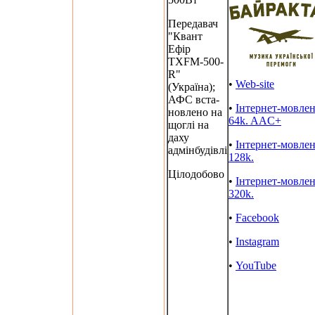
Передавач
"Квант
Ефір
TXFM-500-
R"
•
Web-site
(Україна);
АФС вста-
•
Інтернет-мовле
новлено на
64k. AAC+
щоглі на
даху
•
Інтернет-мовле
адмінбудівлі
128k.
Цілодобово
•
Інтернет-мовле
320k.
•
Facebook
•
Instagram
•
YouTube