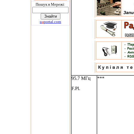
Пошук в Мережi:
u
a
portal.com
95.7 МГц
***
F.Pl.