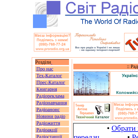
Розділи
:: Ра
Про нас
Тех-Каталог
Прес-Каталог
Книгарня
Радіореклама
Радіонавчання
Радіоанонс
Новини радіо
Радіожиття
•
Обрати 
Радіоакції
передач
•
Р
Радіостанції