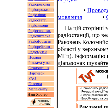
Радіорозклад
•
Провод
Радіопродакшн
Радіолінки
мовлення
•
Радіостатті
Радіозакони
На цій сторінці м
Радіословник
радіостанції, що ве
Радіочиталка
Раковець Коломийс
Радіоформати
Радіорейтинґи
області у верхньом
Радіомузей
МГц). Інформацію п
Поради
діапазонах шукайт
Реклама у нас
Оголошення
Партнери
FAQ
Головна
Мапа сайту
Наш Хостер