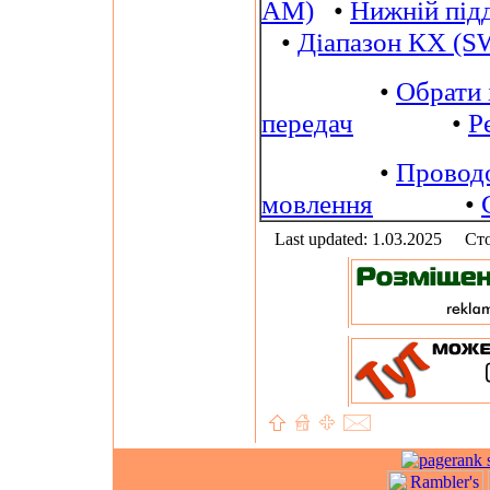
AM)
•
Нижній під
•
Діапазон КХ (S
•
Обрати 
передач
•
Р
•
Провод
мовлення
•
Last updated: 1.03.2025
Сто