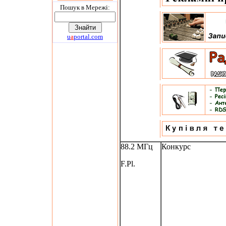
Пошук в Мережi:
u
a
portal.com
88.2 МГц
Конкурс
F.Pl.