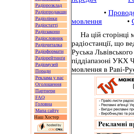
Радіорозклад
•
Провод
Радіопродакшн
Радіолінки
мовлення
•
Радіостатті
Радіозакони
На цій сторінці м
Радіословник
радіостанції, що ве
Радіочиталка
Руська Львівського
Радіоформати
Радіорейтинґи
піддіапазоні УКХ 
Радіомузей
мовлення в Раві-Ру
Поради
Реклама у нас
Оголошення
Партнери
FAQ
Головна
Мапа сайту
Наш Хостер