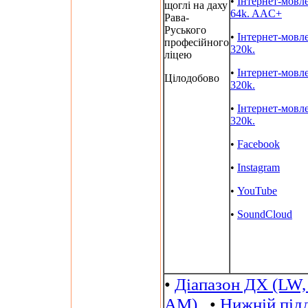
•
Інтернет-мовл
щоглі на даху
64k. AAC+
Рава-
Руського
•
Інтернет-мовл
професійного
320k.
ліцею
•
Інтернет-мовл
Цілодобово
320k.
•
Інтернет-мовл
320k.
•
Facebook
•
Instagram
•
YouTube
•
SoundCloud
•
Діапазон ДХ (LW,
AM)
•
Нижній під