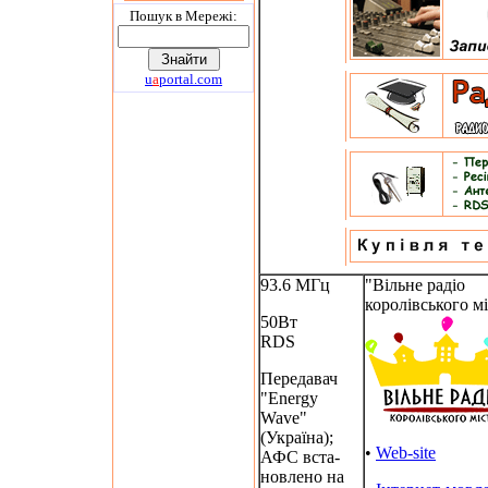
Пошук в Мережi:
u
a
portal.com
93.6 МГц
"Вільне радіо
королівського мі
50Вт
RDS
Передавач
"Energy
Wave"
(Україна);
•
Web-site
АФС вста-
новлено на