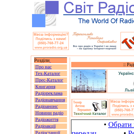
Розділи
:: Ра
Про нас
Тех-Каталог
Прес-Каталог
Книгарня
Радіореклама
Радіонавчання
Радіоанонс
Новини радіо
Радіожиття
•
Обрати 
Радіоакції
передач
•
Р
Радіостанції