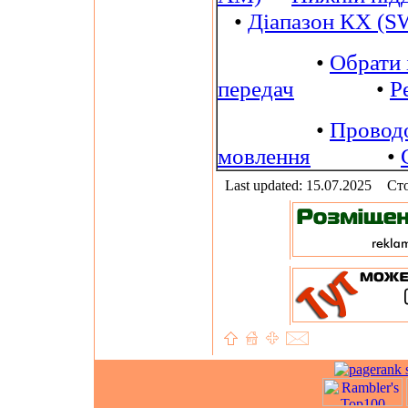
•
Діапазон КХ (S
•
Обрати 
передач
•
Р
•
Провод
мовлення
•
Last updated: 15.07.2025
Сто