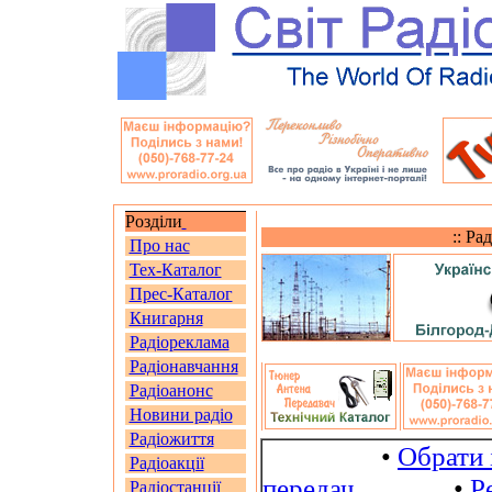
Розділи
:: Ра
Про нас
Тех-Каталог
Прес-Каталог
Книгарня
Радіореклама
Радіонавчання
Радіоанонс
Новини радіо
Радіожиття
•
Обрати 
Радіоакції
передач
•
Р
Радіостанції