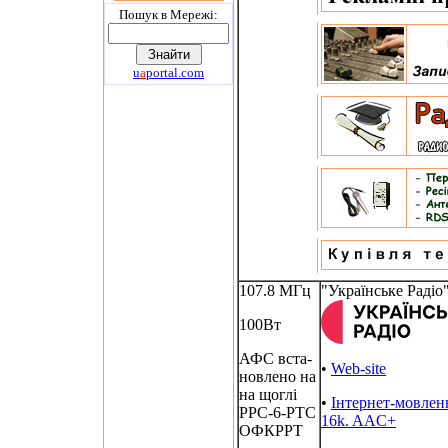
Пошук в Мережi:
u
a
portal.com
107.8 МГц
"Українське Радіо
100Вт
АФС вста-
•
Web-site
новлено на
на щоглі
•
Інтернет-мовлен
РРС-6-РТС
16k. AAC+
ОФКРРТ