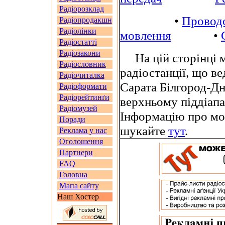
Радіорозклад
•
Провод
Радіопродакшн
Радіолінки
мовлення
•
Радіостатті
Радіозакони
На цій сторінці м
Радіословник
радіостанції, що в
Радіочиталка
Сарата Білгород-Дн
Радіоформати
Радіорейтинґи
верхньому піддіап
Радіомузей
Інформацію про мов
Поради
шукайте
тут
.
Реклама у нас
Оголошення
Партнери
FAQ
Головна
Мапа сайту
Наш Хостер