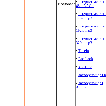
•
Інтернет-мовлен
Цілодобово
48k. AAC+
•
Інтернет-мовлен
128k. mp3
•
Інтернет-мовлен
192k. mp3
•
Інтернет-мовлен
320k. mp3
•
TuneIn
•
Facebook
•
YouTube
•
Застосунок для 
•
Застосунок для
Android