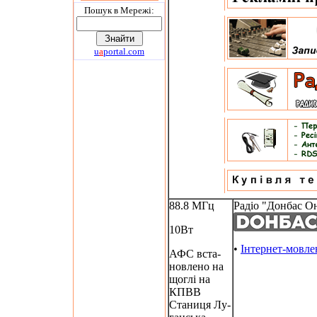
Пошук в Мережi:
u
a
portal.com
88.8 МГц
Радіо "Донбас О
10Вт
•
Інтернет-мовле
АФС вста-
новлено на
щоглі на
КПВВ
Станиця Лу-