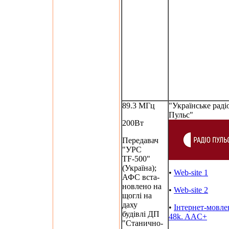
89.3 МГц
"Українське раді
Пульс"
200Вт
Передавач
"УРС
TF-500"
(Україна);
•
Web-site 1
АФС вста-
новлено на
•
Web-site 2
щоглі на
даху
•
Інтернет-мовле
будівлі ДП
48k. AAC+
"Станично-