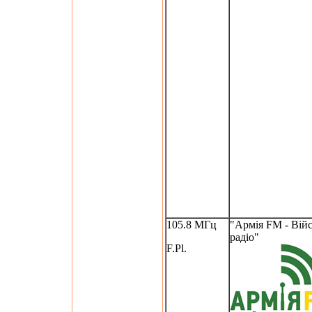
105.8 МГц
"Армія FM - Вій
радіо"
F.Pl.