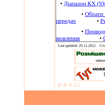
•
Діапазон КХ (S
•
Обрати 
передач
•
Р
•
Провод
мовлення
•
Last updated: 29.12.2022
Сто