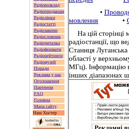
Радіорозклад
•
Провод
Радіопродакшн
Радіолінки
мовлення
•
Радіостатті
Радіозакони
На цій сторінці м
Радіословник
радіостанції, що в
Радіочиталка
Станиця Луганська
Радіоформати
Радіорейтинґи
області у верхньом
Радіомузей
МГц). Інформацію п
Поради
інших діапазонах 
Реклама у нас
Оголошення
Партнери
FAQ
Головна
Мапа сайту
Наш Хостер