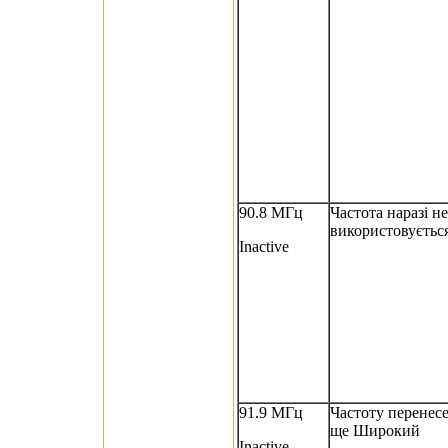
90.8 МГц
Частота наразі не
використовуєтьс
Inactive
91.9 МГц
Частоту перенесе
ще Широкий
Inactive