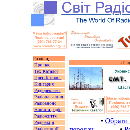
Розділи
:: Ра
Про нас
Тех-Каталог
Прес-Каталог
Книгарня
Радіореклама
Радіонавчання
Радіоанонс
Новини радіо
Радіожиття
•
Обрати 
Радіоакції
передач
•
Р
Радіостанції