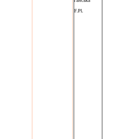
ганська
F.Pl.