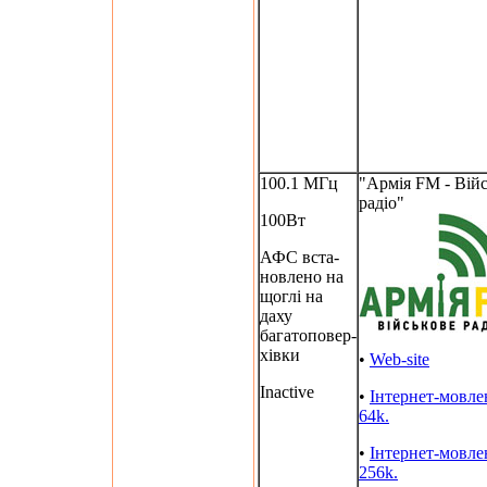
100.1 МГц
"Армія FM - Вій
радіо"
100Вт
АФС вста-
новлено на
щоглі на
даху
багатоповер-
хівки
•
Web-site
Inactive
•
Інтернет-мовле
64k.
•
Інтернет-мовле
256k.