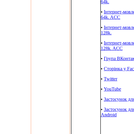
64k.
•
Інтернет-мовл
64k. ACC
•
Інтернет-мовл
128k.
•
Інтернет-мовл
128k. ACC
•
Група ВКонта
•
Сторінка у Fa
•
Twitter
•
YouTube
•
Застосунок дл
•
Застосунок дл
Android