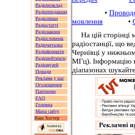
Радіорозклад
•
Провод
Радіопродакшн
Радіолінки
мовлення
•
Радіостатті
Радіозакони
На цій сторінці м
Радіословник
радіостанції, що в
Радіочиталка
Чернівці у нижньом
Радіоформати
Радіорейтинґи
МГц). Інформацію 
Радіомузей
діапазонах шукайт
Поради
Реклама у нас
Оголошення
Партнери
FAQ
Головна
Мапа сайту
Наш Хостер