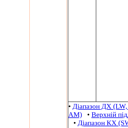
•
Діапазон ДХ (LW,
AM)
•
Верхній пі
•
Діапазон КХ (S