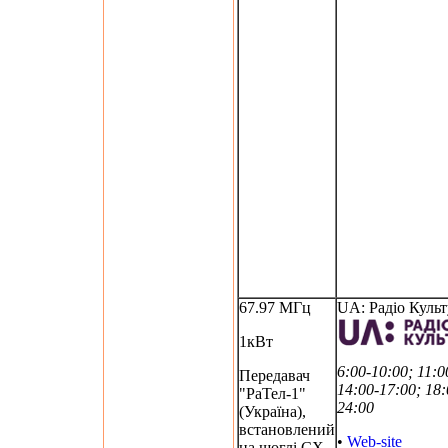
67.97 МГц
UA: Радіо Культ
1кВт
6:00-10:00; 11:0
Передавач
14:00-17:00; 18:
"РаТел-1"
24:00
(Україна),
встановлений
•
Web-site
на щоглі СХ-