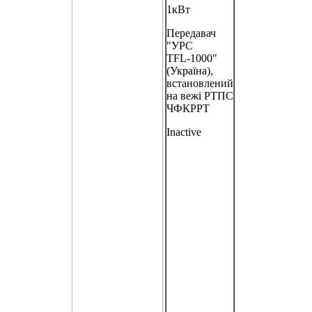
1кВт
Передавач
"УРС
TFL-1000"
(Україна),
встановлений
на вежі РТПС
ЧФКРРТ
Inactive