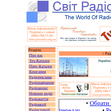
Розділи
:: Ра
Про нас
Тех-Каталог
Прес-Каталог
Книгарня
Радіореклама
Радіонавчання
Радіоанонс
Новини радіо
Радіожиття
•
Обрати 
Радіоакції
передач
•
Р
Радіостанції