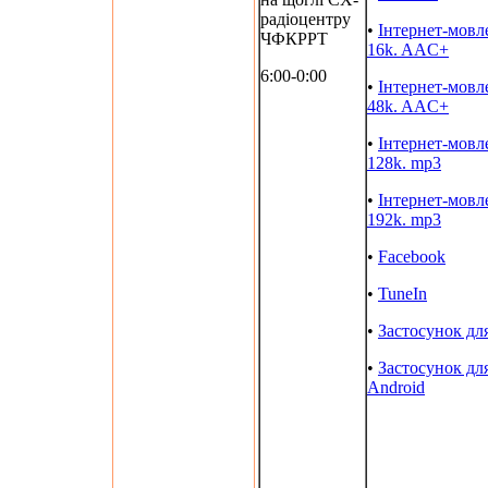
радіоцентру
•
Інтернет-мовл
ЧФКРРТ
16k. AAC+
6:00-0:00
•
Інтернет-мовл
48k. AAC+
•
Інтернет-мовл
128k. mp3
•
Інтернет-мовл
192k. mp3
•
Facebook
•
TuneIn
•
Застосунок дл
•
Застосунок дл
Android