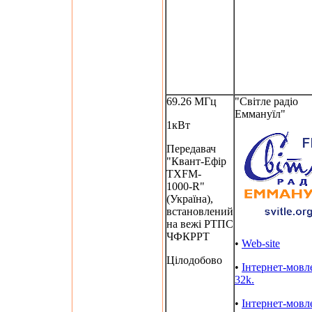
69.26 МГц
"Світле радіо
Еммануїл"
1кВт
Передавач
"Квант-Ефір
TXFM-
1000-R"
(Україна),
встановлений
на вежі РТПС
ЧФКРРТ
•
Web-site
Цілодобово
•
Інтернет-мовл
32k.
•
Інтернет-мовл