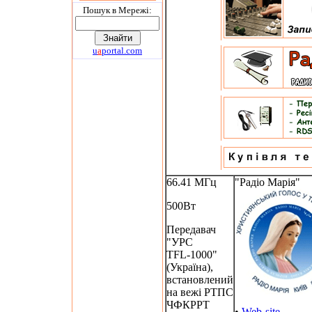
Пошук в Мережi:
u
a
portal.com
66.41 МГц
"Радіо Марія"
500Вт
Передавач
"УРС
TFL-1000"
(Україна),
встановлений
на вежі РТПС
ЧФКРРТ
•
Web-site