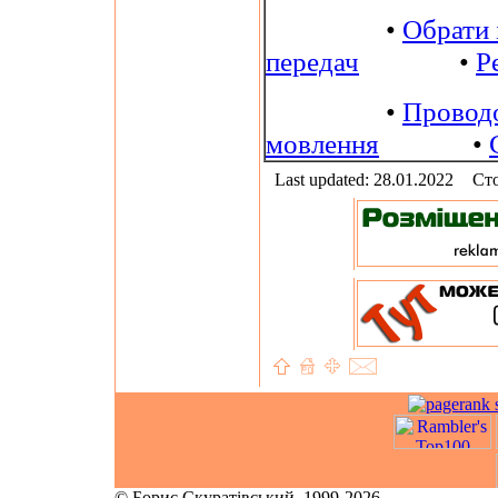
•
Обрати 
передач
•
Р
•
Провод
мовлення
•
Last updated: 28.01.2022
Сто
© Борис Скуратівський, 1999-2026