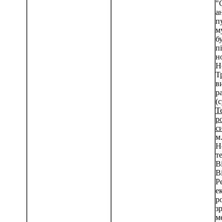
"
а
п
м
бу
п
н
Н
Т
в
р
(
Т
р
с
м
Н
т
В
В
Р
е
р
з
м