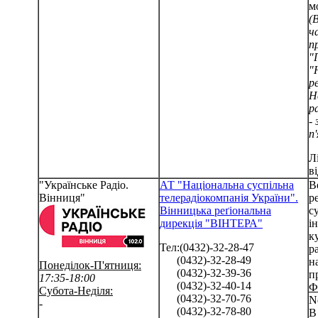
м
(
ч
п
"
"
р
Н
р
- 
п
Л
в
"Українське Радіо.
АТ "Національна суспільна
В
Вінниця"
телерадіокомпанія України".
р
Вінницька реґіональна
с
дирекція "ВІНТЕРА"
і
к
Тел:(0432)-32-28-47
р
(0432)-32-28-49
н
Понеділок-П'ятниця:
(0432)-32-39-36
п
17:35-18:00
(0432)-32-40-14
Ф
Субота-Неділя:
(0432)-32-70-76
N
-
(0432)-32-78-80
В