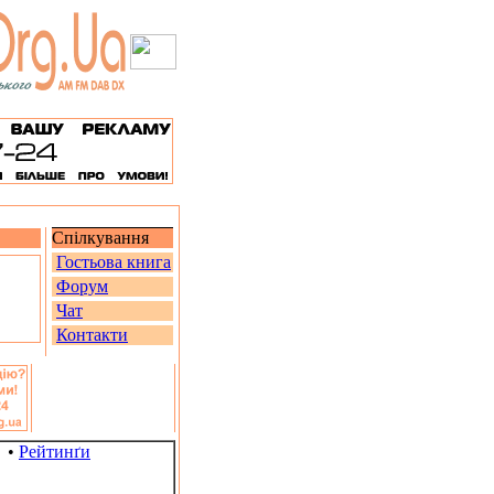
Спілкування
Гостьова книга
Форум
Чат
Контакти
•
Рейтинґи