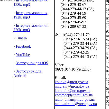
•
Інтернет-мовлення
(044)-279-34-29 (РА)
п
128k. mp3
(044)-279-43-67
с
(044)-279-44-13 (РА)
19
•
Інтернет-мовлення
(044)-279-44-59
"
192k. mp3
(044)-279-45-69
пт
(044)-279-45-92
2
•
Інтернет-мовлення
(044)-289-67-33
1
320k. mp3
90
Факс:(044)-279-11-70
в
•
TuneIn
(044)-279-17-24 (РА)
м
(044)-279-33-44 (РА)
1
•
Facebook
(044)-279-34-29 (РА)
"
(044)-279-42-25
Л
•
YouTube
(044)-279-44-13 (РА)
(с
1
•
Застосунок для iOS
Viber:
ж
(097)-107-10-79(Ефір)
нд
•
Застосунок для
"
Android
E-mail:
10
kolinko@nrcu.gov.ua
1
nrcu-zw@nrcu.gov.ua
(п
kommdir@nrcu.gov.ua
"
kommdept@nrcu.gov.ua
д
radio_unian@nrcu.gov.ua
06
radio-ukraine@nrcu.gov.ua
"