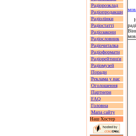
Радіорозклад
мов
Радіопродакшн
Радіолінки
На 
Радіостатті
рад
Він
Радіозакони
мов
Радіословник
Радіочиталка
Радіоформати
Радіорейтинґи
Радіомузей
Поради
Реклама у нас
Оголошення
Партнери
FAQ
Головна
Мапа сайту
Наш Хостер