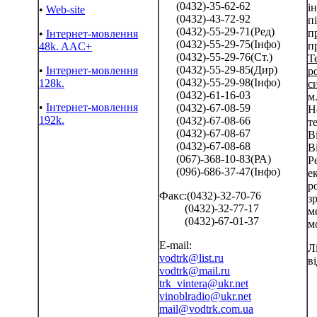
(0432)-35-62-62
і
•
Web-site
(0432)-43-72-92
п
(0432)-55-29-71(Ред)
п
•
Інтернет-мовлення
(0432)-55-29-75(Інфо)
п
48k. AAC+
(0432)-55-29-76(Ст.)
Т
(0432)-55-29-85(Дир)
•
Інтернет-мовлення
р
(0432)-55-29-98(Інфо)
128k.
с
(0432)-61-16-03
м
•
Інтернет-мовлення
(0432)-67-08-59
Н
192k.
(0432)-67-08-66
т
(0432)-67-08-67
В
(0432)-67-08-68
В
(067)-368-10-83(РА)
Р
(096)-686-37-47(Інфо)
е
р
Факс:(0432)-32-70-76
з
(0432)-32-77-17
м
(0432)-67-01-37
м
E-mail:
Л
vodtrk@list.ru
в
vodtrk@mail.ru
trk_vintera@ukr.net
vinoblradio@ukr.net
mail@vodtrk.com.ua