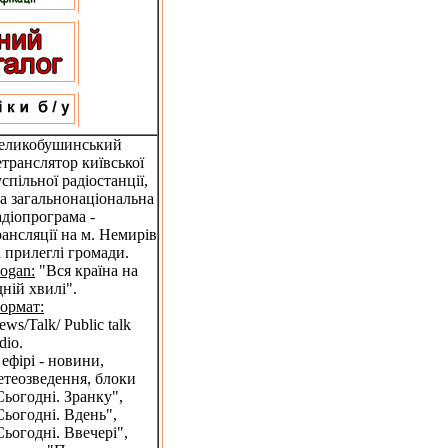
еликобушинський
етранслятор київської
успільної радіостанції,
-а загальнонаціональна
адіопрограма -
рансляції на м. Немирів
а прилеглі громади.
logan:
"Вся країна на
дній хвилі".
ормат:
ews/Talk/ Public talk
dio.
 ефірі - новини,
етеозведення, блоки
Сьогодні. Зранку",
Сьогодні. Вдень",
Сьогодні. Ввечері",