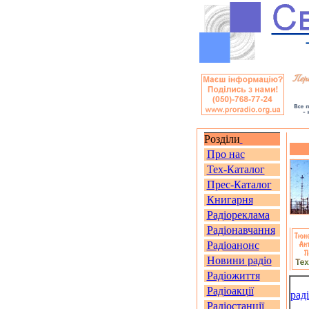
Розділи
Про нас
Тех-Каталог
Прес-Каталог
Книгарня
Радіореклама
Радіонавчання
Радіоанонс
Новини радіо
Радіожиття
Радіоакції
рад
Радіостанції