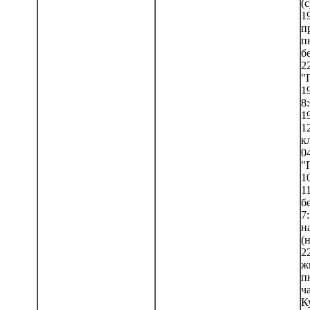
(с
1
п
п
б
22
"Г
19
8:
19
1
к
0
"
10
1
б
7
н
(н
2
ж
п
ча
К