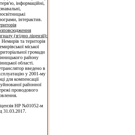
нтерв'ю, інформаційні,
ізнавальні,
росвітницькі
рограми, інтерактив.
ериторія
озповсюдження
игналу (згідно ліцензії):
. Немирів та територія
емирівської міської
ериторіальної громади
інницького району
іницької області.
етранслятор введено в
ксплуатацію у 2001-му
оці для компенсації
руйнованої районної
ережі проводового
овлення.
іцензія НР №01052-м
ід 31.03.2017.