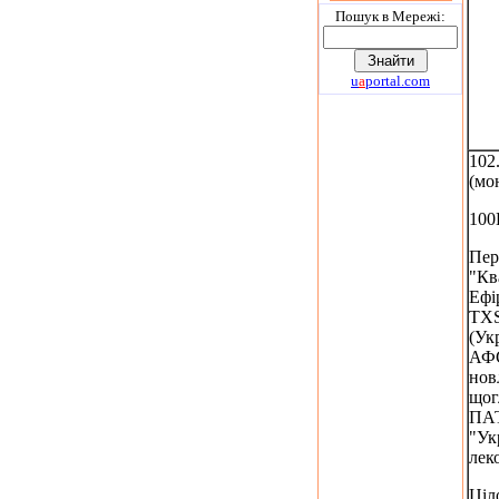
Пошук в Мережi:
u
a
portal.com
102
(мо
100
Пер
"Кв
Ефі
TXS
(Укр
АФС
нов
щогл
ПА
"Ук
лек
Ціл