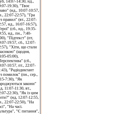
уб, 14:07-14:30, нд.,
9:07-19:30), "Твоє
раво" (нд., 10:07-10:57,
н., 22:07-22:57), "Гра
ез правил" (вт., 22:07-
:57, нд., 16:07-16:57),
ерої" (сб., нд., 19:35-
:55, нд., пн., 7:40-
00), "Підтекст" (пт,
:07-19:57, сб., 12:07-
2:57), "Хіти, що стали
ласикою" (щодня,
4:05-05:00),
Перспектива" (сб.,
:07-10:57, пт., 22:07-
1:43), "Радіодиктант
ез помилок" (пн., сер.,
:15-7:30), "Як
ароджуються закони"
д, 11:07-11:30, вт.,
2:07-22:30), "Як із цим
ити?" (нд, 12:07-12:55,
н., 22:07-22:50), "На
сі", "На часі.
ультура", "Є питання",