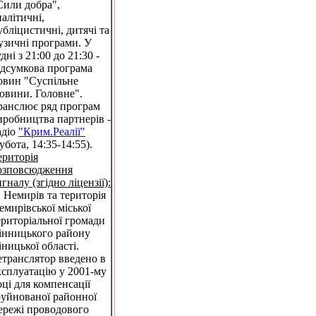
Сили добра",
налітичні,
убліцистичні, дитячі та
узичні програми. У
дні з 21:00 до 21:30 -
ідсумкова програма
овин "Суспільне
овини. Головне".
ранслює ряд програм
иробництва партнерів -
адіо
"Крим.Реалії"
субота, 14:35-14:55).
ериторія
озповсюдження
игналу (згідно ліцензії):
. Немирів та територія
емирівської міської
ериторіальної громади
інницького району
іницької області.
етранслятор введено в
ксплуатацію у 2001-му
оці для компенсації
руйнованої районної
ережі проводового