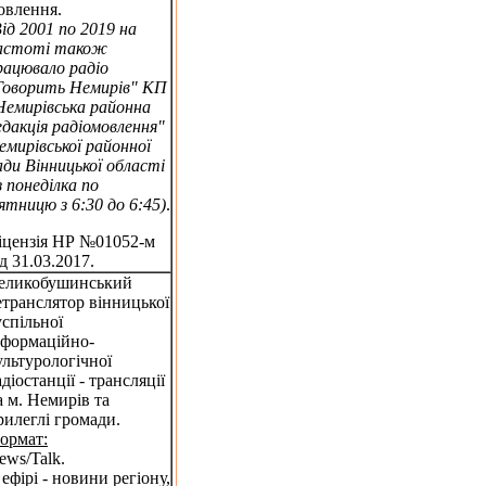
овлення.
Від 2001 по 2019 на
астоті також
рацювало радіо
Говорить Немирів" КП
Немирівська районна
едакція радіомовлення"
емирівської районної
ади Вінницької області
з понеділка по
'ятницю з 6:30 до 6:45)
.
іцензія НР №01052-м
ід 31.03.2017.
еликобушинський
етранслятор вінницької
успільної
нформаційно-
ультурологічної
адіостанції - трансляції
а м. Немирів та
рилеглі громади.
ормат:
ews/Talk.
 ефірі - новини регіону,