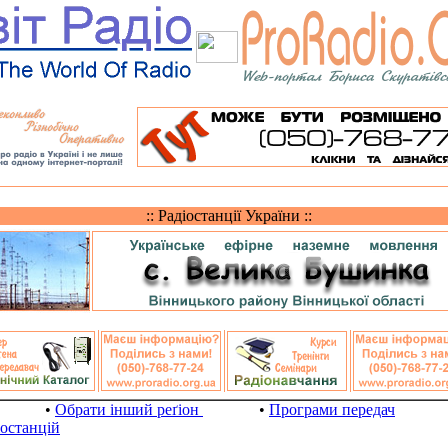
:: Радіостанції України ::
•
Обрати інший реґіон
•
Програми передач
іостанцій