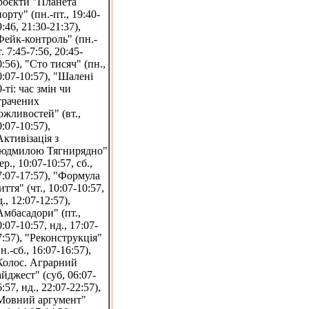
роєкти "Планета
порту" (пн.-пт., 19:40-
:46, 21:30-21:37),
Фейк-контроль" (пн.-
. 7:45-7:56, 20:45-
0:56), "Сто тисяч" (пн.,
0:07-10:57), "Шалені
-ті: час змін чи
трачених
ожливостей" (вт.,
0:07-10:57),
Активізація з
юдмилою Тягнирядно"
ер., 10:07-10:57, сб.,
7:07-17:57), "Формула
иття" (чт., 10:07-10:57,
., 12:07-12:57),
Амбасадори" (пт.,
:07-10:57, нд., 17:07-
7:57), "Реконструкція"
н.-сб., 16:07-16:57),
Колос. Аграрний
айджест" (суб, 06:07-
:57, нд., 22:07-22:57),
Мовний аргумент"