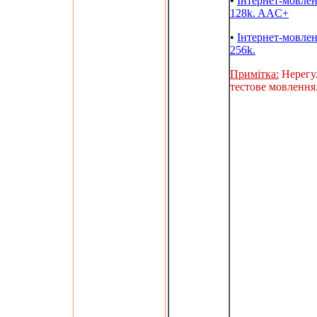
•
Інтернет-мовле
128k. AAC+
•
Інтернет-мовле
256k.
Примітка:
Нерегу
тестове мовлення