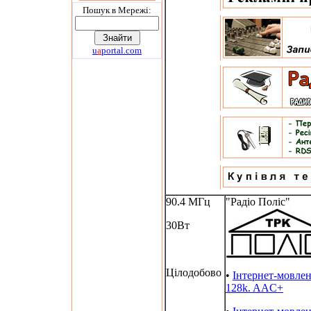
Пошук в Мережi:
u
a
portal.com
90.4 МГц
"Радіо Поліс"
30Вт
Цілодобово
•
Інтернет-мовле
128k. AAC+