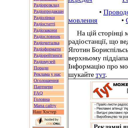
Радіорозклад
•
Провод
Радіопродакшн
Радіолінки
мовлення
•
Радіостатті
Радіозакони
На цій сторінці м
Радіословник
радіостанції, що в
Радіочиталка
Яготин Бориспільсь
Радіоформати
Радіорейтинґи
верхньому піддіап
Радіомузей
Інформацію про мов
Поради
шукайте
тут
.
Реклама у нас
Оголошення
Партнери
FAQ
Головна
Мапа сайту
Наш Хостер