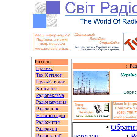
Розділи
:: Ра
Про нас
Тех-Каталог
Прес-Каталог
Книгарня
Радіореклама
Радіонавчання
Радіоанонс
Новини радіо
Радіожиття
•
Обрати 
Радіоакції
передач
•
Р
Радіостанції