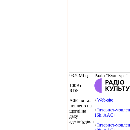
93.5 МГц
Радіо "Культура"
100Вт
RDS
•
Web-site
АФС вста-
новлено на
•
Інтернет-мовле
щоглі на
16k. AAC+
даху
адмінбудівлі
•
Інтернет-мовле