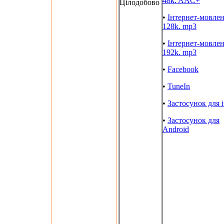
48k. AAC+
Цілодобово
•
Інтернет-мовле
128k. mp3
•
Інтернет-мовле
192k. mp3
•
Facebook
•
TuneIn
•
Застосунок для 
•
Застосунок для
Android