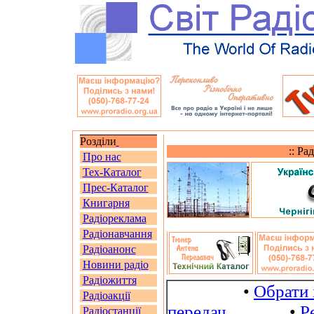
Розділи
:: Ра
Про нас
Тех-Каталог
Прес-Каталог
Книгарня
Радіореклама
Радіонавчання
Радіоанонс
Новини радіо
Радіожиття
•
Обрати 
Радіоакції
передач
•
Р
Радіостанції