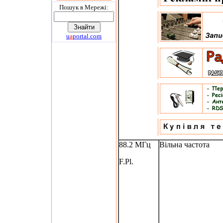
Пошук в Мережi:
u
a
portal.com
88.2 МГц
Вільна частота
F.Pl.