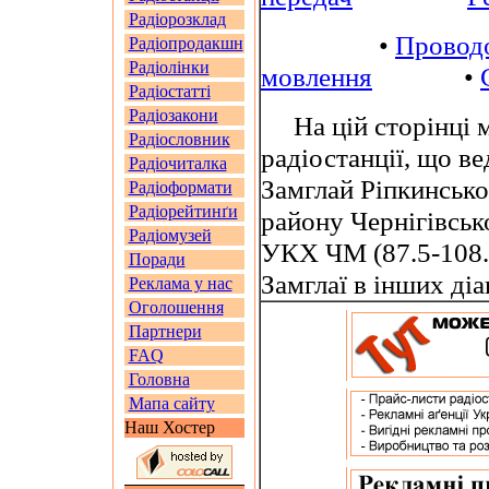
Радіорозклад
•
Провод
Радіопродакшн
Радіолінки
мовлення
•
Радіостатті
Радіозакони
На цій сторінці м
Радіословник
радіостанції, що в
Радіочиталка
Замглай Ріпкинсько
Радіоформати
Радіорейтинґи
району Чернігівськ
Радіомузей
УКХ ЧМ (87.5-108.
Поради
Замглаї в інших ді
Реклама у нас
Оголошення
Партнери
FAQ
Головна
Мапа сайту
Наш Хостер