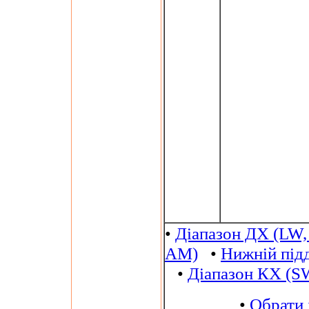
•
Діапазон ДХ (LW,
AM)
•
Нижній під
•
Діапазон КХ (S
•
Обрати 