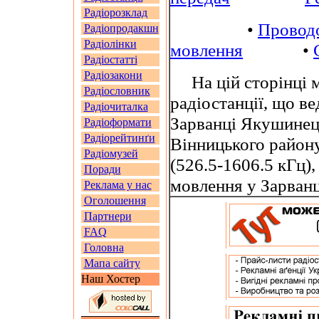
Радіорозклад
•
Провод
Радіопродакшн
Радіолінки
мовлення
•
Радіостатті
Радіозакони
На цій сторінці м
Радіословник
радіостанції, що ве
Радіочиталка
Зарванці Якушинець
Радіоформати
Радіорейтинґи
Вінницького району
Радіомузей
(526.5-1606.5 кГц),
Поради
мовлення у Зарван
Реклама у нас
Оголошення
Партнери
FAQ
Головна
Мапа сайту
Наш Хостер