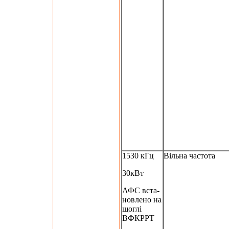
1530 кГц
Вільна частота
30кВт
АФС вста-
новлено на
щоглі
ВФКРРТ