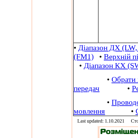
•
Діапазон ДХ (LW,
(FM1)
•
Верхній п
•
Діапазон КХ (S
•
Обрати 
передач
•
Р
•
Провод
мовлення
•
Last updated: 1.10.2021
Сто