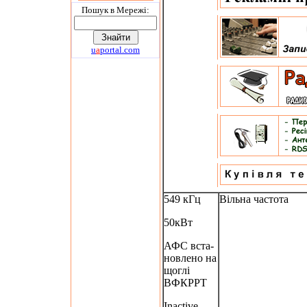
Пошук в Мережi:
u
a
portal.com
549 кГц
Вільна частота
50кВт
АФС вста-
новлено на
щоглі
ВФКРРТ
Inactive