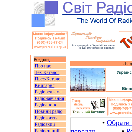
Розділи
:: Ра
Про нас
Тех-Каталог
Прес-Каталог
Книгарня
Радіореклама
Радіонавчання
Радіоанонс
Новини радіо
Радіожиття
•
Обрати 
Радіоакції
передач
•
Р
Радіостанції