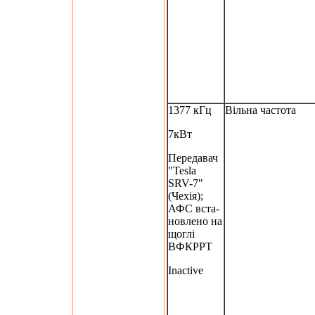
1377 кГц
Вільна частота
7кВт
Передавач
"Tesla
SRV-7"
(Чехія);
АФС вста-
новлено на
щоглі
ВФКРРТ
Inactive