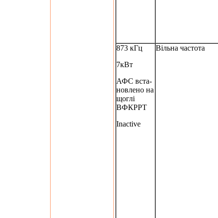
873 кГц
Вільна частота
7кВт
АФС вста-
новлено на
щоглі
ВФКРРТ
Inactive