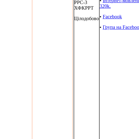
•
Інтернет-мовлен
РРС-3
320k.
ХФКРРТ
•
Facebook
Цілодобово
•
Група на Facebo