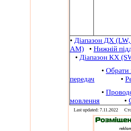
•
Діапазон ДХ (LW,
AM)
•
Нижній під
•
Діапазон КХ (S
•
Обрати 
передач
•
Р
•
Провод
мовлення
•
Last updated: 7.11.2022
Сто