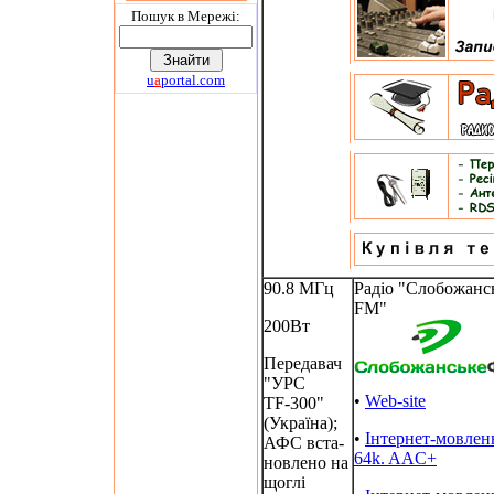
Пошук в Мережi:
u
a
portal.com
90.8 МГц
Радіо "Слобожанс
FM"
200Вт
Передавач
"УРС
•
Web-site
TF-300"
(Україна);
•
Інтернет-мовлен
АФС вста-
64k. AAC+
новлено на
щоглі