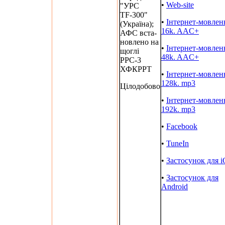
•
Web-site
"УРС
TF-300"
•
Інтернет-мовлен
(Україна);
16k. AAC+
АФС вста-
новлено на
•
Інтернет-мовлен
щоглі
48k. AAC+
РРС-3
ХФКРРТ
•
Інтернет-мовлен
128k. mp3
Цілодобово
•
Інтернет-мовлен
192k. mp3
•
Facebook
•
TuneIn
•
Застосунок для 
•
Застосунок для
Android