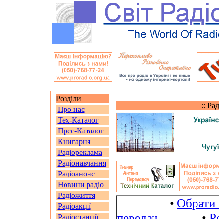
Розділи
:: Ра
Про нас
Тех-Каталог
Прес-Каталог
Книгарня
Радіореклама
Радіонавчання
Радіоанонс
Новини радіо
Радіожиття
•
Обрати 
Радіоакції
передач
•
Р
Радіостанції