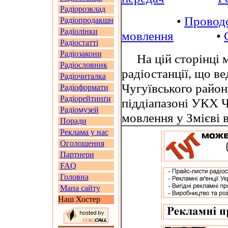
Радіорозклад
•
Провод
Радіопродакшн
Радіолінки
мовлення
•
Радіостатті
Радіозакони
На цій сторінці м
Радіословник
радіостанції, що ве
Радіочиталка
Чугуївського район
Радіоформати
Радіорейтинґи
піддіапазоні УКХ 
Радіомузей
мовлення у Змієві 
Поради
Реклама у нас
Оголошення
Партнери
FAQ
Головна
Мапа сайту
Наш Хостер