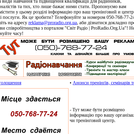
і види навчання та підвищення кваліфікації для радійників,
налістів та тих, хто лише бажає ними стати. Пропонуємо вам
містити у цьому розділі інформацію про ваш тренінґовий и центр
і послуги. Як це зробити? Телефонуйте за номером 050-768-77-2
іть на адресу
reklama@proradio.org.ua
, аби дізнатися докладно пр
ви співробітництва з порталом "Світ Радіо | ProRadio.Org.Ua"! Н
нуйте часу!
голошення
•
Анонси тренінґів, семінарів 
- Тут може бути розміщено
інформацію про вашу організа
чи тренінґовий центр.