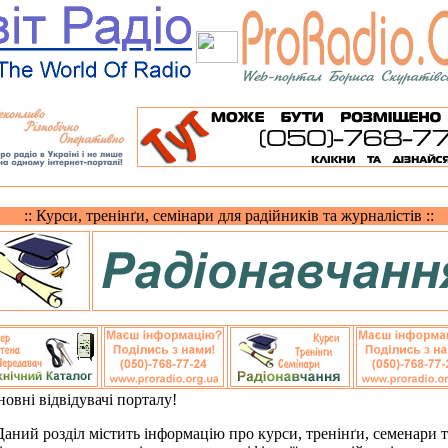
:: Курси, тренінґи, семінари для радійників та журналістів ::
овні відвідувачі порталу!
ий розділ містить інформацію про курси, тренінґи, семенари т