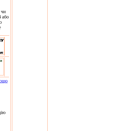
 чи
4 або
о
е
тощо
цію