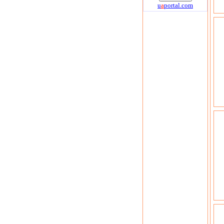
u
a
portal.com