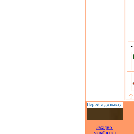
•
Західно-
українська