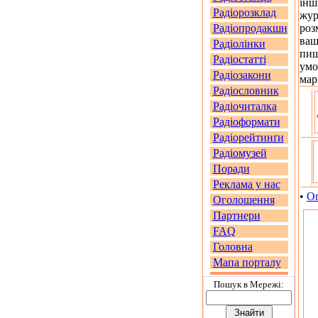
інш
Радіорозклад
жур
Радіопродакшн
роз
ваш
Радіолінки
пиш
Радіостатті
умо
Радіозакони
мар
Радіословник
Радіочиталка
Радіоформати
Радіорейтинґи
Радіомузей
Поради
Реклама у нас
•
О
Оголошення
Партнери
FAQ
Головна
Мапа порталу
Пошук в Мережi: