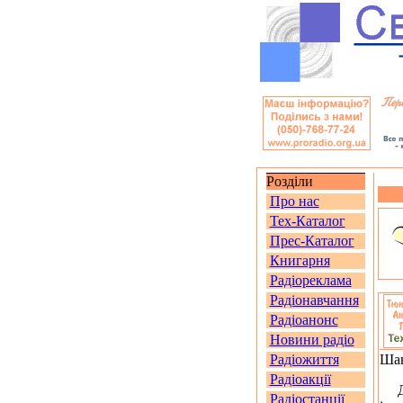
Розділи
Про нас
Тех-Каталог
Прес-Каталог
Книгарня
Радіореклама
Радіонавчання
Радіоанонс
Новини радіо
Радіожиття
Шан
Радіоакції
Дан
Радіостанції