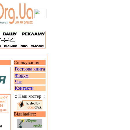
Спілкування
Гостьова книга
Форум
Чат
Контакти
:: Наш хостер ::
Відвідайте:
а