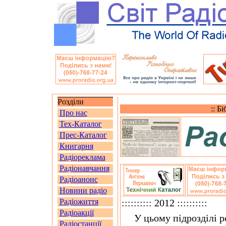
Розділи
:: Б
Про нас
Тех-Каталог
Прес-Каталог
Книгарня
Радіореклама
Радіонавчання
Радіоанонс
Новини радіо
Радіожиття
:::::::::: 2012 ::::::::::
Радіоакції
У цьому підрозділі ро
Радіостанції