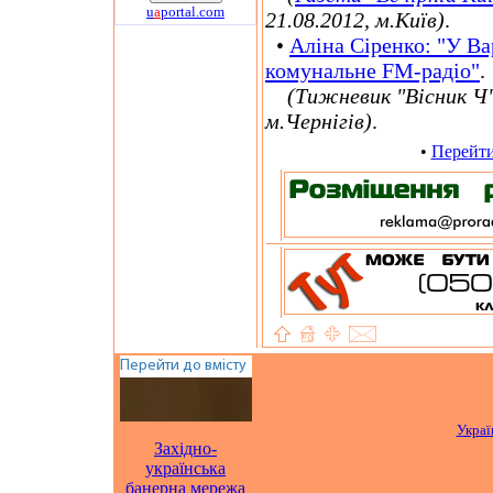
u
a
portal.com
21.08.2012, м.Київ)
.
•
Аліна Сіренко: "У Ва
комунальне FМ-радіо"
.
(
Тижневик "Вісник Ч
м.Чернігів)
.
•
Перейти
Украї
Західно-
українська
банерна мережа