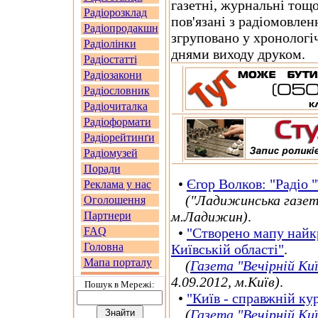
газетні, журнальні тощо
Радіорозклад
пов'язані з радіомовлен
Радіопродакшн
згруповано у хронологіч
Радіолінки
днями виходу друком.
Радіостатті
Радіозакони
Радіословник
Радіочиталка
Радіоформати
Радіорейтинґи
Радіомузей
Поради
•
Єгор Волков: "Радіо 
Реклама у нас
(
"Ладижинська газет
Оголошення
м.Ладижин)
.
Партнери
FAQ
•
"Створено мапу найк
Головна
Київській області"
.
Мапа порталу
(
Газета "Вечірній Киї
4.09.2012, м.Київ)
.
Пошук в Мережi:
•
"Київ - справжній ку
(
Газета "Вечірній Киї